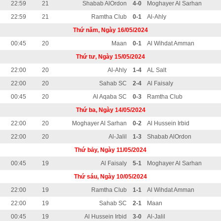
22:59
21
Shabab AlOrdon
4-0
Moghayer Al Sarhan
22:59
21
Ramtha Club
0-1
Al-Ahly
Thứ năm, Ngày 16/05/2024
00:45
20
Maan
0-1
Al Wihdat Amman
Thứ tư, Ngày 15/05/2024
22:00
20
Al-Ahly
1-4
AL Salt
22:00
20
Sahab SC
2-4
Al Faisaly
00:45
20
Al Aqaba SC
0-3
Ramtha Club
Thứ ba, Ngày 14/05/2024
22:00
20
Moghayer Al Sarhan
0-2
Al Hussein Irbid
22:00
20
Al-Jalil
1-3
Shabab AlOrdon
Thứ bảy, Ngày 11/05/2024
00:45
19
Al Faisaly
5-1
Moghayer Al Sarhan
Thứ sáu, Ngày 10/05/2024
22:00
19
Ramtha Club
1-1
Al Wihdat Amman
22:00
19
Sahab SC
2-1
Maan
00:45
19
Al Hussein Irbid
3-0
Al-Jalil