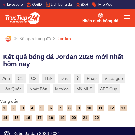
Livescore
KQBD
Lịch bóng đá
BXH
Tỷ lệ Kèo
Nhận định bóng đá
Kết quả bóng đá
Jordan
Kết quả bóng đá Jordan 2026 mới nhất
hôm nay
Anh
C1
C2
TBN
Đức
Ý
Pháp
V-League
Hàn Quốc
Nhật Bản
Mexico
Mỹ MLS
AFF Cup
Vòng đấu
1
2
3
4
5
6
7
8
9
10
11
12
13
14
15
16
17
18
19
20
21
22
Kqbd Jordan 2023-2024