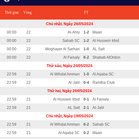
Thời gian
Vòng
FT
Chủ nhật, Ngày 26/05/2024
00:00
22
Al-Ahly
1-2
Maan
00:00
22
Sahab SC
1-2
Al Hussein Irbid
00:00
22
Moghayer Al Sarhan
1-0
AL Salt
00:00
22
Al Faisaly
6-2
Shabab AlOrdon
Thứ sáu, Ngày 24/05/2024
22:59
22
Al Wihdat Amman
1-0
Al Aqaba SC
22:59
22
Al-Jalil
0-4
Ramtha Club
Thứ hai, Ngày 20/05/2024
22:59
21
Al Hussein Irbid
0-1
Al Faisaly
22:59
21
AL Salt
2-1
Al-Jalil
Chủ nhật, Ngày 19/05/2024
22:59
21
Al Wihdat Amman
6-2
Sahab SC
22:59
21
Al Aqaba SC
0-2
Maan