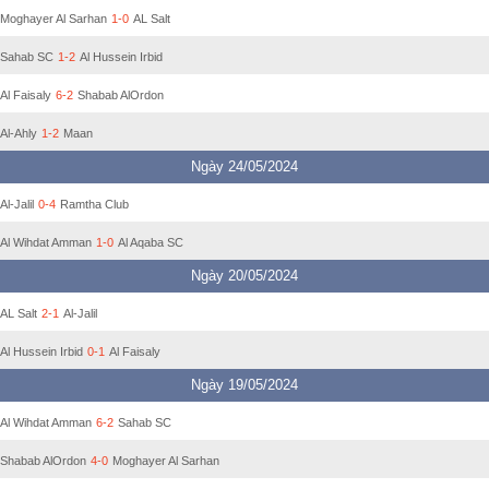
Moghayer Al Sarhan
1-0
AL Salt
Sahab SC
1-2
Al Hussein Irbid
Al Faisaly
6-2
Shabab AlOrdon
Al-Ahly
1-2
Maan
Ngày 24/05/2024
Al-Jalil
0-4
Ramtha Club
Al Wihdat Amman
1-0
Al Aqaba SC
Ngày 20/05/2024
AL Salt
2-1
Al-Jalil
Al Hussein Irbid
0-1
Al Faisaly
Ngày 19/05/2024
Al Wihdat Amman
6-2
Sahab SC
Shabab AlOrdon
4-0
Moghayer Al Sarhan