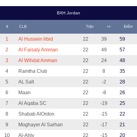
BXH Jordan
#
CLB
Trận
+/-
Điểm
1
Al Hussein Irbid
22
39
59
2
Al Faisaly Amman
22
49
57
3
Al Wihdat Amman
22
24
48
4
Ramtha Club
22
8
35
5
AL Salt
22
-2
28
6
Maan
22
-8
26
7
Al Aqaba SC
22
-19
25
8
Shabab AlOrdon
22
-15
22
9
Moghayer Al Sarhan
22
-17
21
10
Al-Ahly
22
-15
20