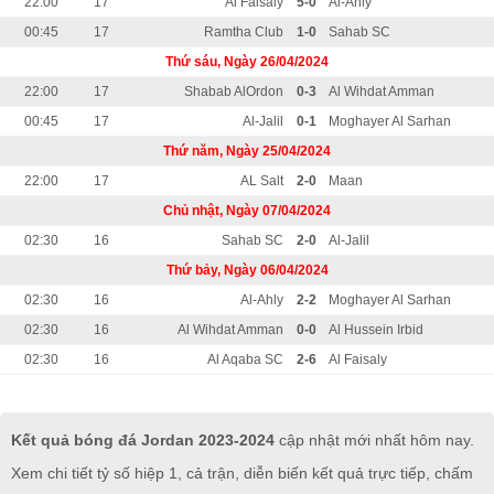
22:00
17
Al Faisaly
5-0
Al-Ahly
00:45
17
Ramtha Club
1-0
Sahab SC
Thứ sáu, Ngày 26/04/2024
22:00
17
Shabab AlOrdon
0-3
Al Wihdat Amman
00:45
17
Al-Jalil
0-1
Moghayer Al Sarhan
Thứ năm, Ngày 25/04/2024
22:00
17
AL Salt
2-0
Maan
Chủ nhật, Ngày 07/04/2024
02:30
16
Sahab SC
2-0
Al-Jalil
Thứ bảy, Ngày 06/04/2024
02:30
16
Al-Ahly
2-2
Moghayer Al Sarhan
02:30
16
Al Wihdat Amman
0-0
Al Hussein Irbid
02:30
16
Al Aqaba SC
2-6
Al Faisaly
Kết quả bóng đá Jordan 2023-2024
cập nhật mới nhất hôm nay.
Xem chi tiết tỷ số hiệp 1, cả trận, diễn biến kết quả trực tiếp, chấm