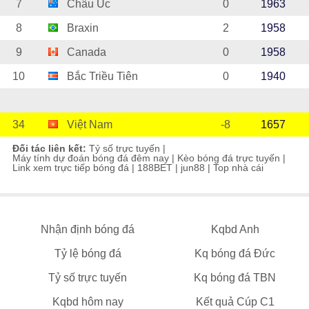
7
Châu Úc
0
1963
8
Braxin
2
1958
9
Canada
0
1958
10
Bắc Triều Tiên
0
1940
34
Việt Nam
-8
1657
Đối tác liên kết:
Tỷ số trực tuyến
|
Máy tính dự đoán bóng đá đêm nay
|
Kèo bóng đá trực tuyến
|
Link xem trực tiếp bóng đá
|
188BET
|
jun88
|
Top nhà cái
Nhận định bóng đá
Kqbd Anh
Tỷ lệ bóng đá
Kq bóng đá Đức
Tỷ số trực tuyến
Kq bóng đá TBN
Kqbd hôm nay
Kết quả Cúp C1