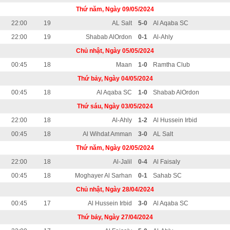
Thứ năm, Ngày 09/05/2024
22:00
19
AL Salt
5-0
Al Aqaba SC
22:00
19
Shabab AlOrdon
0-1
Al-Ahly
Chủ nhật, Ngày 05/05/2024
00:45
18
Maan
1-0
Ramtha Club
Thứ bảy, Ngày 04/05/2024
00:45
18
Al Aqaba SC
1-0
Shabab AlOrdon
Thứ sáu, Ngày 03/05/2024
22:00
18
Al-Ahly
1-2
Al Hussein Irbid
00:45
18
Al Wihdat Amman
3-0
AL Salt
Thứ năm, Ngày 02/05/2024
22:00
18
Al-Jalil
0-4
Al Faisaly
00:45
18
Moghayer Al Sarhan
0-1
Sahab SC
Chủ nhật, Ngày 28/04/2024
00:45
17
Al Hussein Irbid
3-0
Al Aqaba SC
Thứ bảy, Ngày 27/04/2024