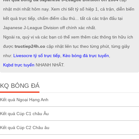
nhật mới nhất hôm nay. Xem chi tiết tỷ số hiệp 1, cả trận, diễn biến
kết quả trực tiếp, chấm điểm cầu thủ... tất cả các trận đấu tại
Japanese J-League Division off chính xác nhất.
Ngoài ra, quý vị và các bạn có thể xem thêm các thông tin hữu ích
được
tructiep24h.co
cập nhật liên tục theo từng phút, từng giây
như:
Livesocre tỷ số trực tiếp
,
Kèo bóng đá trực tuyến
,
Kqbd trực tuyến
NHANH NHẤT.
KQ BÓNG ĐÁ
Kết quả Ngoại Hạng Anh
Kết quả Cúp C1 châu Âu
Kết quả Cúp C2 Châu âu