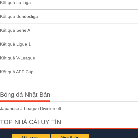
Kết quả La Liga
Kết quả Bundesliga
Kết quả Serie A
Kết quả Ligue 1
Kết quả V-League
Kết quả AFF Cup
Bóng đá Nhật Bản
Japanese J-League Division off
TOP NHÀ CÁI UY TÍN
Đặt cược
Giới thiệu