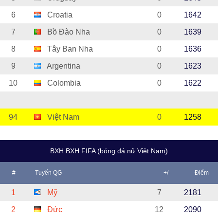
6
Croatia
0
1642
7
Bồ Đào Nha
0
1639
8
Tây Ban Nha
0
1636
9
Argentina
0
1623
10
Colombia
0
1622
94
Việt Nam
0
1258
BXH BXH FIFA (bóng đá nữ Việt Nam)
#
Tuyển QG
+/-
Điểm
1
Mỹ
7
2181
2
Đức
12
2090