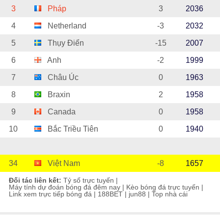
3
Pháp
3
2036
4
Netherland
-3
2032
5
Thụy Điển
-15
2007
6
Anh
-2
1999
7
Châu Úc
0
1963
8
Braxin
2
1958
9
Canada
0
1958
10
Bắc Triều Tiên
0
1940
34
Việt Nam
-8
1657
Đối tác liên kết:
Tỷ số trực tuyến
|
Máy tính dự đoán bóng đá đêm nay
|
Kèo bóng đá trực tuyến
|
Link xem trực tiếp bóng đá
|
188BET
|
jun88
|
Top nhà cái