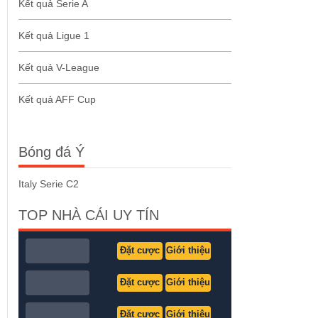
Kết quả Serie A
Kết quả Ligue 1
Kết quả V-League
Kết quả AFF Cup
Bóng đá Ý
Italy Serie C2
TOP NHÀ CÁI UY TÍN
Đặt cược
Giới thiệu
Đặt cược
Giới thiệu
Đặt cược
Giới thiệu