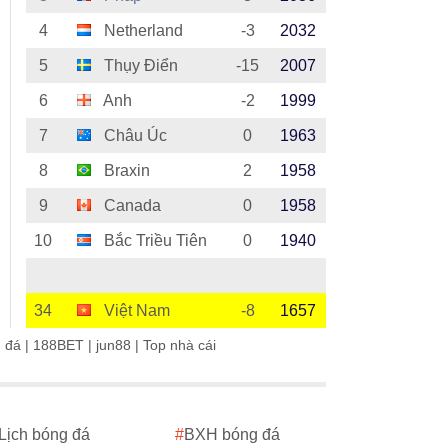
4
Netherland
-3
2032
5
Thụy Điển
-15
2007
6
Anh
-2
1999
7
Châu Úc
0
1963
8
Braxin
2
1958
9
Canada
0
1958
10
Bắc Triều Tiên
0
1940
34
Việt Nam
-8
1657
g đá
|
188BET
|
jun88
|
Top nhà cái
Lịch bóng đá
#
BXH bóng đá