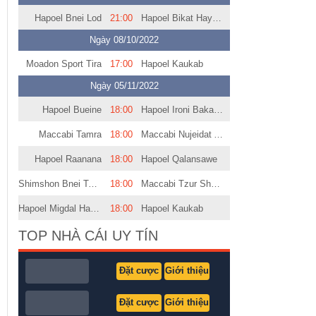
Hapoel Bnei Lod
21:00
Hapoel Bikat Hayarden
Ngày 08/10/2022
Moadon Sport Tira
17:00
Hapoel Kaukab
Ngày 05/11/2022
Hapoel Bueine
18:00
Hapoel Ironi Baka El Garbiya
Maccabi Tamra
18:00
Maccabi Nujeidat Ahmed
Hapoel Raanana
18:00
Hapoel Qalansawe
Shimshon Bnei Tayibe
18:00
Maccabi Tzur Shalom
Hapoel Migdal HaEmek
18:00
Hapoel Kaukab
TOP NHÀ CÁI UY TÍN
Đặt cược
Giới thiệu
Đặt cược
Giới thiệu