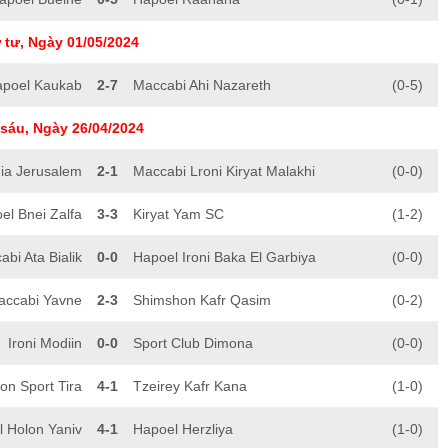
 tư, Ngày 01/05/2024
poel Kaukab
2-7
Maccabi Ahi Nazareth
(0-5)
sáu, Ngày 26/04/2024
ia Jerusalem
2-1
Maccabi Lroni Kiryat Malakhi
(0-0)
el Bnei Zalfa
3-3
Kiryat Yam SC
(1-2)
bi Ata Bialik
0-0
Hapoel Ironi Baka El Garbiya
(0-0)
accabi Yavne
2-3
Shimshon Kafr Qasim
(0-2)
Ironi Modiin
0-0
Sport Club Dimona
(0-0)
n Sport Tira
4-1
Tzeirey Kafr Kana
(1-0)
 Holon Yaniv
4-1
Hapoel Herzliya
(1-0)