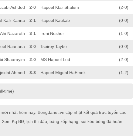
cabi Ashdod
2-0
Hapoel Kfar Shalem
(2-0)
l Kafr Kanna
2-1
Hapoel Kaukab
(0-0)
Ahi Nazareth
3-1
Ironi Nesher
(1-0)
oel Raanana
3-0
Tseirey Taybe
(0-0)
bi Shaarayim
2-0
MS Hapoel Lod
(2-0)
jeidat Ahmed
3-3
Hapoel Migdal HaEmek
(1-2)
ll-time)
mới nhất hôm nay. Bongdanet.vn cập nhật kết quả trực tuyến các
. Xem Kq BĐ, lịch thi đấu, bảng xếp hạng, soi kèo bóng đá hoàn