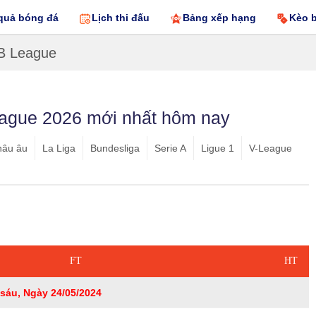
quả bóng đá
Lịch thi đấu
Bảng xếp hạng
Kèo 
 B League
eague 2026 mới nhất hôm nay
hâu âu
La Liga
Bundesliga
Serie A
Ligue 1
V-League
FT
HT
sáu, Ngày 24/05/2024