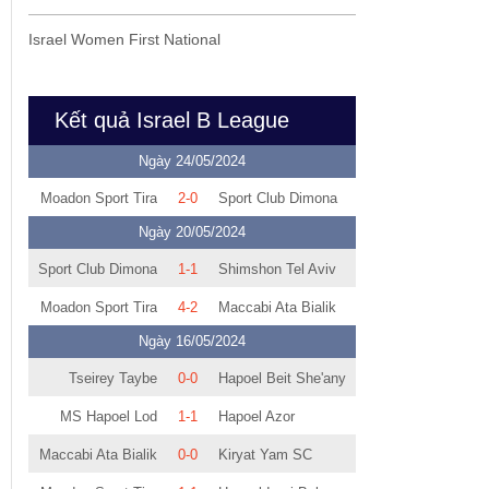
Israel Women First National
Kết quả Israel B League
Ngày 24/05/2024
Moadon Sport Tira
2-0
Sport Club Dimona
Ngày 20/05/2024
Sport Club Dimona
1-1
Shimshon Tel Aviv
Moadon Sport Tira
4-2
Maccabi Ata Bialik
Ngày 16/05/2024
Tseirey Taybe
0-0
Hapoel Beit She'any
MS Hapoel Lod
1-1
Hapoel Azor
Maccabi Ata Bialik
0-0
Kiryat Yam SC