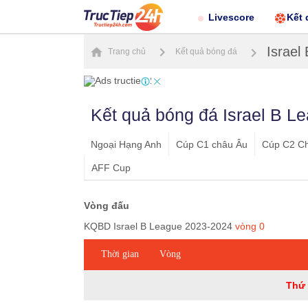
Livescore
Kết 
Israel
Trang chủ
Kết quả bóng đá
Kết quả bóng đá Israel B L
Ngoại Hạng Anh
Cúp C1 châu Âu
Cúp C2 C
AFF Cup
Vòng đấu
KQBD Israel B League 2023-2024
vòng
0
Thời gian
Vòng
Thứ 