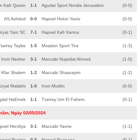
n Kafr Qasim
1-1
Agudat Sport Nordia Jerusalem
(0-0)
AS Ashdod
0-0
Hapoel Holon Yaniv
(0-0)
iryat Yam SC
7-1
Hapoel Kafr Kanna
(0-1)
Tseirey Taybe
1-5
Moadon Sport Tira
(1-3)
Ironi Nesher
3-1
Maccabi Nujeidat Ahmed
(1-0)
 Kfar Shalem
1-2
Maccabi Shaarayim
(1-2)
iryat Malakhi
1-0
Ironi Modiin
(0-0)
igdal HaEmek
1-1
Tzeirey Um El Fahem
(0-1)
năm, Ngày 02/05/2024
poel Herzliya
3-1
Maccabi Yavne
(1-1)
apoel Bueine
0-5
Hapoel Raanana
(0-1)