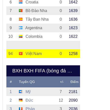
6
Croatia
0
1642
7
Bồ Đào Nha
0
1639
8
Tây Ban Nha
0
1636
9
Argentina
0
1623
10
Colombia
0
1622
94
Việt Nam
0
1258
BXH BXH FIFA (bóng đá nữ Việt Nam)
#
Tuyển QG
+/-
Điểm
1
Mỹ
7
2181
2
Đức
12
2090
3
Pháp
3
2036