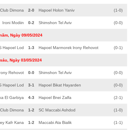
 Club Dimona
2-0
Hapoel Holon Yaniv
(1-0)
Ironi Modiin
0-2
Shimshon Tel Aviv
(0-0)
năm, Ngày 09/05/2024
 Hapoel Lod
1-3
Hapoel Marmorek lrony Rehovot
(0-1)
sáu, Ngày 03/05/2024
rony Rehovot
0-0
Shimshon Tel Aviv
(0-0)
 Hapoel Lod
3-1
Hapoel Bikat Hayarden
(0-0)
ka El Garbiya
4-3
Hapoel Bnei Zalfa
(2-1)
 Club Dimona
1-2
SC Maccabi Ashdod
(1-0)
rey Kafr Kana
1-2
Maccabi Ata Bialik
(1-1)