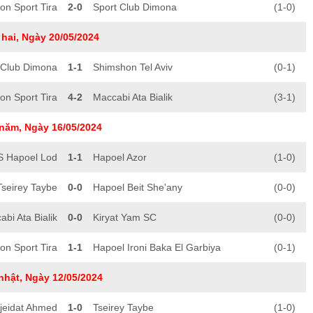
n Sport Tira
2-0
Sport Club Dimona
(1-0)
hai, Ngày 20/05/2024
 Club Dimona
1-1
Shimshon Tel Aviv
(0-1)
n Sport Tira
4-2
Maccabi Ata Bialik
(3-1)
năm, Ngày 16/05/2024
 Hapoel Lod
1-1
Hapoel Azor
(1-0)
Tseirey Taybe
0-0
Hapoel Beit She'any
(0-0)
bi Ata Bialik
0-0
Kiryat Yam SC
(0-0)
n Sport Tira
1-1
Hapoel Ironi Baka El Garbiya
(0-1)
nhật, Ngày 12/05/2024
jeidat Ahmed
1-0
Tseirey Taybe
(1-0)