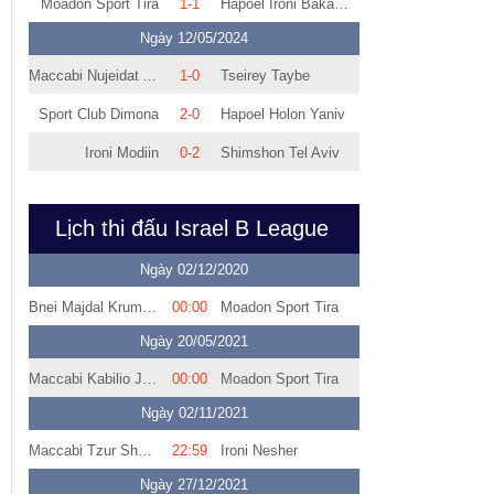
Moadon Sport Tira
1-1
Hapoel Ironi Baka El Garbiya
Ngày 12/05/2024
Maccabi Nujeidat Ahmed
1-0
Tseirey Taybe
Sport Club Dimona
2-0
Hapoel Holon Yaniv
Ironi Modiin
0-2
Shimshon Tel Aviv
Lịch thi đấu Israel B League
Ngày 02/12/2020
Bnei Majdal Krum United
00:00
Moadon Sport Tira
Ngày 20/05/2021
Maccabi Kabilio Jaffa
00:00
Moadon Sport Tira
Ngày 02/11/2021
Maccabi Tzur Shalom
22:59
Ironi Nesher
Ngày 27/12/2021