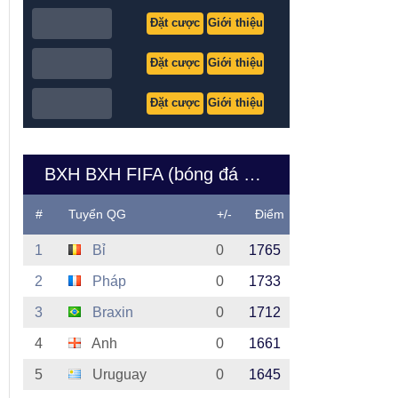
Đặt cược
Giới thiệu
Đặt cược
Giới thiệu
Đặt cược
Giới thiệu
BXH BXH FIFA (bóng đá nam Việt Nam)
#
Tuyển QG
+/-
Điểm
1
Bỉ
0
1765
2
Pháp
0
1733
3
Braxin
0
1712
4
Anh
0
1661
5
Uruguay
0
1645