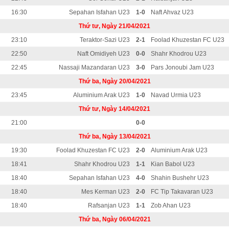
16:30
Sepahan Isfahan U23
1-0
Naft Ahvaz U23
Thứ tư, Ngày 21/04/2021
23:10
Teraktor-Sazi U23
2-1
Foolad Khuzestan FC U23
22:50
Naft Omidiyeh U23
0-0
Shahr Khodrou U23
22:45
Nassaji Mazandaran U23
3-0
Pars Jonoubi Jam U23
Thứ ba, Ngày 20/04/2021
23:45
Aluminium Arak U23
1-0
Navad Urmia U23
Thứ tư, Ngày 14/04/2021
21:00
0-0
Thứ ba, Ngày 13/04/2021
19:30
Foolad Khuzestan FC U23
2-0
Aluminium Arak U23
18:41
Shahr Khodrou U23
1-1
Kian Babol U23
18:40
Sepahan Isfahan U23
4-0
Shahin Bushehr U23
18:40
Mes Kerman U23
2-0
FC Tip Takavaran U23
18:40
Rafsanjan U23
1-1
Zob Ahan U23
Thứ ba, Ngày 06/04/2021