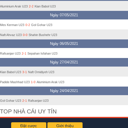
Aluminium Arak U23
2-2
Kian Babol U23
Ngày 07/05/2021
Mes Kerman U23
0-2
Gol Gohar U23
Naft Ahvaz U23
0-0
Shahin Bushehr U23
Ngày 06/05/2021
Rafsanjan U23
2-1
Sepahan Isfahan U23
Ngày 27/04/2021
Kian Babol U23
3-1
Naft Omidiyeh U23
Padide Mashhad U23
1-0
Aluminium Arak U23
Ngày 24/04/2021
Gol Gohar U23
2-1
Rafsanjan U23
TOP NHÀ CÁI UY TÍN
Đặt cược
Giới thiệu