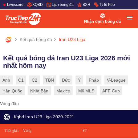
Livescore
KQBD
Lịch bóng đá
BXH
Tỷ lệ Kèo
Nhận định bóng đá
Kết quả bóng đá
Iran U23 Liga
Kết quả bóng đá Iran U23 Liga 2026 mới
nhất hôm nay
Anh
C1
C2
TBN
Đức
Ý
Pháp
V-League
Hàn Quốc
Nhật Bản
Mexico
Mỹ MLS
AFF Cup
Vòng đấu
Kqbd Iran U23 Liga 2020-2021
Thời gian
Vòng
FT