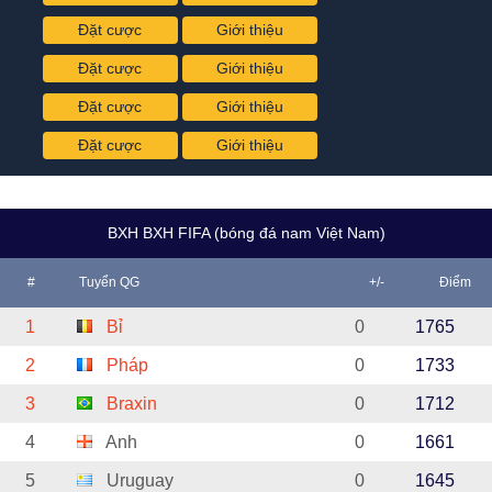
Đặt cược
Giới thiệu
Đặt cược
Giới thiệu
Đặt cược
Giới thiệu
Đặt cược
Giới thiệu
BXH BXH FIFA (bóng đá nam Việt Nam)
#
Tuyển QG
+/-
Điểm
1
Bỉ
0
1765
2
Pháp
0
1733
3
Braxin
0
1712
4
Anh
0
1661
5
Uruguay
0
1645