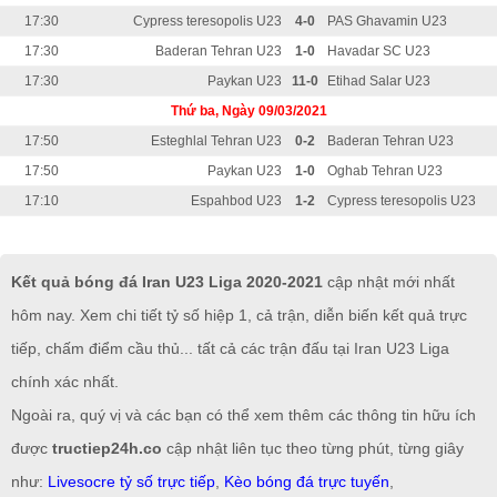
17:30
Cypress teresopolis U23
4-0
PAS Ghavamin U23
17:30
Baderan Tehran U23
1-0
Havadar SC U23
17:30
Paykan U23
11-0
Etihad Salar U23
Thứ ba, Ngày 09/03/2021
17:50
Esteghlal Tehran U23
0-2
Baderan Tehran U23
17:50
Paykan U23
1-0
Oghab Tehran U23
17:10
Espahbod U23
1-2
Cypress teresopolis U23
Kết quả bóng đá Iran U23 Liga 2020-2021
cập nhật mới nhất
hôm nay. Xem chi tiết tỷ số hiệp 1, cả trận, diễn biến kết quả trực
tiếp, chấm điểm cầu thủ... tất cả các trận đấu tại Iran U23 Liga
chính xác nhất.
Ngoài ra, quý vị và các bạn có thể xem thêm các thông tin hữu ích
được
tructiep24h.co
cập nhật liên tục theo từng phút, từng giây
như:
Livesocre tỷ số trực tiếp
,
Kèo bóng đá trực tuyến
,