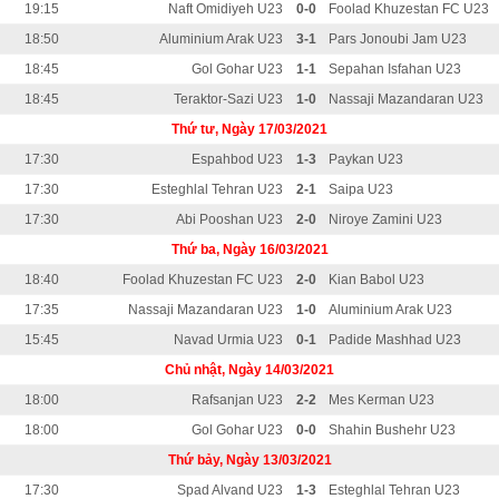
19:15
Naft Omidiyeh U23
0-0
Foolad Khuzestan FC U23
18:50
Aluminium Arak U23
3-1
Pars Jonoubi Jam U23
18:45
Gol Gohar U23
1-1
Sepahan Isfahan U23
18:45
Teraktor-Sazi U23
1-0
Nassaji Mazandaran U23
Thứ tư, Ngày 17/03/2021
17:30
Espahbod U23
1-3
Paykan U23
17:30
Esteghlal Tehran U23
2-1
Saipa U23
17:30
Abi Pooshan U23
2-0
Niroye Zamini U23
Thứ ba, Ngày 16/03/2021
18:40
Foolad Khuzestan FC U23
2-0
Kian Babol U23
17:35
Nassaji Mazandaran U23
1-0
Aluminium Arak U23
15:45
Navad Urmia U23
0-1
Padide Mashhad U23
Chủ nhật, Ngày 14/03/2021
18:00
Rafsanjan U23
2-2
Mes Kerman U23
18:00
Gol Gohar U23
0-0
Shahin Bushehr U23
Thứ bảy, Ngày 13/03/2021
17:30
Spad Alvand U23
1-3
Esteghlal Tehran U23