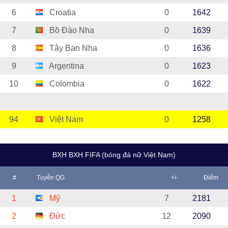
6
Croatia
0
1642
7
Bồ Đào Nha
0
1639
8
Tây Ban Nha
0
1636
9
Argentina
0
1623
10
Colombia
0
1622
94
Việt Nam
0
1258
BXH BXH FIFA (bóng đá nữ Việt Nam)
#
Tuyển QG
+/-
Điểm
1
Mỹ
7
2181
2
Đức
12
2090