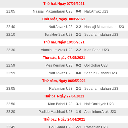
Thứ hai, Ngày 07/06/2021
21:05
Nassaji Mazandaran U23
0-0
Naft Ahvaz U23
Chủ nhật, Ngày 30/05/2021
22:40
Naft Ahvaz U23
2-2
Nassaji Mazandaran U23
22:10
Teraktor-Sazi U23
2-1
Sepahan Isfahan U23
Thứ hai, Ngày 10/05/2021
23:30
Aluminium Arak U23
2-2
Kian Babol U23
Thứ sáu, Ngày 07/05/2021
22:59
Mes Kerman U23
0-2
Gol Gohar U23
22:59
Naft Ahvaz U23
0-0
Shahin Bushehr U23
Thứ năm, Ngày 06/05/2021
23:05
Rafsanjan U23
2-1
Sepahan Isfahan U23
Thứ ba, Ngày 27/04/2021
22:50
Kian Babol U23
3-1
Naft Omidiyeh U23
22:20
Padide Mashhad U23
1-0
Aluminium Arak U23
Thứ bảy, Ngày 24/04/2021
22:45
Gol Gohar U23
2-1
Rafsanjan U23