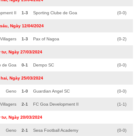
pment II
1-3
Sporting Clube de Goa
(0-0)
sáu, Ngày 12/04/2024
Villagers
1-3
Pax of Nagoa
(0-2)
 tư, Ngày 27/03/2024
e de Goa
0-1
Dempo SC
(0-0)
hai, Ngày 25/03/2024
Geno
1-0
Guardian Angel SC
(0-0)
Villagers
2-1
FC Goa Development II
(1-1)
 tư, Ngày 20/03/2024
Geno
2-1
Sesa Football Academy
(0-0)