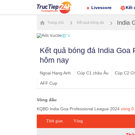
Livescore
Kết 
India 
Trang chủ
Kết quả bóng đá
Kết quả bóng đá India Goa 
hôm nay
Ngoại Hạng Anh
Cúp C1 châu Âu
Cúp C2 C
AFF Cup
Vòng đấu
KQBD India Goa Professional League 2024
vòng
0
Thời gian
Vòng
Thứ 