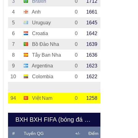
3
Braxin
0
1712
4
Anh
0
1661
5
Uruguay
0
1645
6
Croatia
0
1642
7
Bồ Đào Nha
0
1639
8
Tây Ban Nha
0
1636
9
Argentina
0
1623
10
Colombia
0
1622
94
Việt Nam
0
1258
BXH BXH FIFA (bóng đá nữ Việt Nam)
#
Tuyển QG
+/-
Điểm