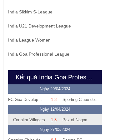
India Sikkim S-League
India U21 Development League
India League Women
India Goa Professional League
Kết quả India Goa Professional League
Ngày 29/04/2024
FC Goa Development II
1-3
Sporting Clube de Goa
Ngày 12/04/2024
Cortalim Villagers
1-3
Pax of Nagoa
Ngày 27/03/2024