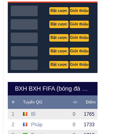
Đặt cược
Giới thiệu
Đặt cược
Giới thiệu
Đặt cược
Giới thiệu
Đặt cược
Giới thiệu
Đặt cược
Giới thiệu
BXH BXH FIFA (bóng đá nam Việt Nam)
#
Tuyển QG
+/-
Điểm
1
Bỉ
0
1765
2
Pháp
0
1733