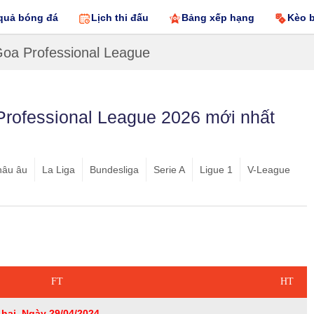
quả bóng đá
Lịch thi đấu
Bảng xếp hạng
Kèo 
Goa Professional League
Professional League 2026 mới nhất
hâu âu
La Liga
Bundesliga
Serie A
Ligue 1
V-League
FT
HT
hai, Ngày 29/04/2024