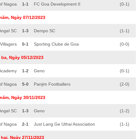
of Nagoa
1-1
FC Goa Development II
(0-1)
năm, Ngày 07/12/2023
Angel SC
1-3
Dempo SC
(1-1)
Villagers
0-1
Sporting Clube de Goa
(0-0)
 ba, Ngày 05/12/2023
 Academy
1-2
Geno
(0-1)
of Nagoa
5-0
Panjim Footballers
(2-0)
năm, Ngày 30/11/2023
Angel SC
1-3
Geno
(1-2)
of Nagoa
2-1
Just Lang Ge Uthai Association
(1-1)
hai, Ngày 27/11/2023