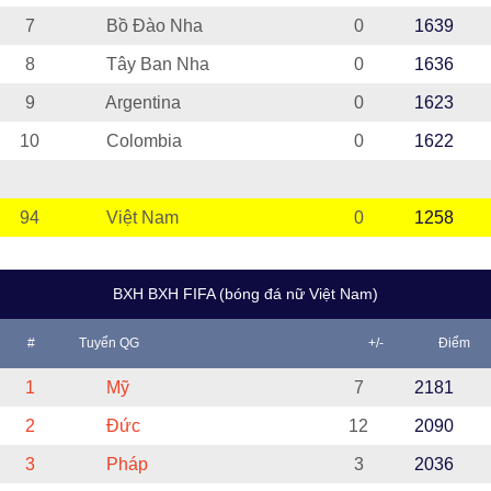
7
Bồ Đào Nha
0
1639
8
Tây Ban Nha
0
1636
9
Argentina
0
1623
10
Colombia
0
1622
94
Việt Nam
0
1258
BXH BXH FIFA (bóng đá nữ Việt Nam)
#
Tuyển QG
+/-
Điểm
1
Mỹ
7
2181
2
Đức
12
2090
3
Pháp
3
2036