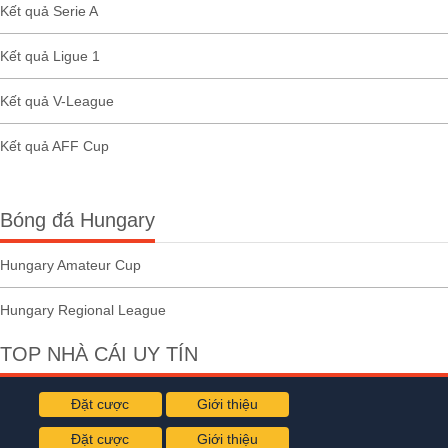
Kết quả Serie A
Kết quả Ligue 1
Kết quả V-League
Kết quả AFF Cup
Bóng đá Hungary
Hungary Amateur Cup
Hungary Regional League
TOP NHÀ CÁI UY TÍN
Đặt cược
Giới thiệu
Đặt cược
Giới thiệu