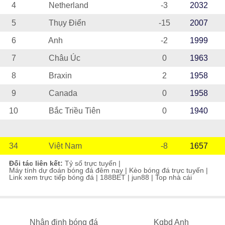
4
Netherland
-3
2032
5
Thụy Điển
-15
2007
6
Anh
-2
1999
7
Châu Úc
0
1963
8
Braxin
2
1958
9
Canada
0
1958
10
Bắc Triều Tiên
0
1940
34
Việt Nam
-8
1657
Đối tác liên kết:
Tỷ số trực tuyến
|
Máy tính dự đoán bóng đá đêm nay
|
Kèo bóng đá trực tuyến
|
Link xem trực tiếp bóng đá
|
188BET
|
jun88
|
Top nhà cái
Nhận định bóng đá
Kqbd Anh