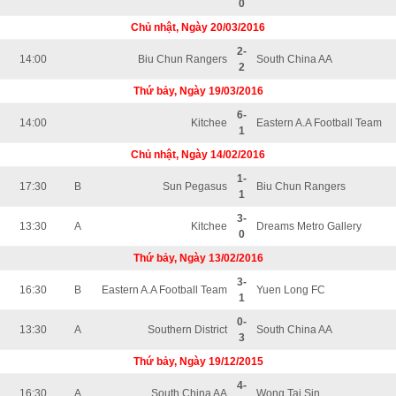
0
Chủ nhật, Ngày 20/03/2016
2-
14:00
Biu Chun Rangers
South China AA
2
Thứ bảy, Ngày 19/03/2016
6-
14:00
Kitchee
Eastern A.A Football Team
1
Chủ nhật, Ngày 14/02/2016
1-
17:30
B
Sun Pegasus
Biu Chun Rangers
1
3-
13:30
A
Kitchee
Dreams Metro Gallery
0
Thứ bảy, Ngày 13/02/2016
3-
16:30
B
Eastern A.A Football Team
Yuen Long FC
1
0-
13:30
A
Southern District
South China AA
3
Thứ bảy, Ngày 19/12/2015
4-
16:30
A
South China AA
Wong Tai Sin