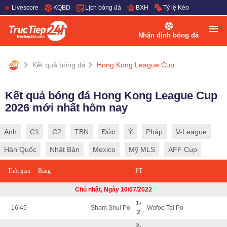
Livescore
KQBD
Lịch bóng đá
BXH
Tỷ lệ Kèo
Nhận định bóng đá
Kết quả bóng đá
Hong Kong League Cup
Kết quả bóng đá Hong Kong League Cup
2026 mới nhất hôm nay
Anh
C1
C2
TBN
Đức
Ý
Pháp
V-League
Hàn Quốc
Nhật Bản
Mexico
Mỹ MLS
AFF Cup
Thời gian
Bảng
FT
Chủ nhật, Ngày 10/07/2022
1-
16:45
Sham Shui Po
Wofoo Tai Po
2
2-