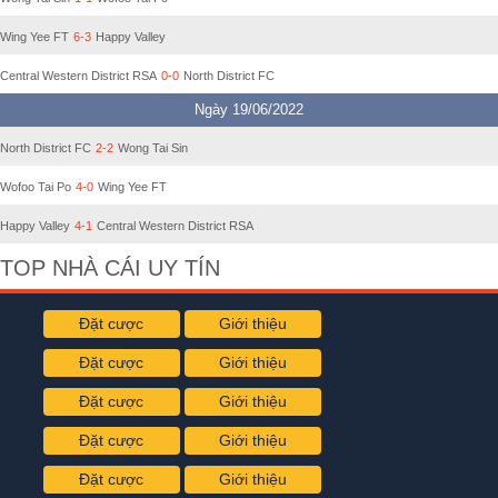
Wing Yee FT
6-3
Happy Valley
Central Western District RSA
0-0
North District FC
Ngày 19/06/2022
North District FC
2-2
Wong Tai Sin
Wofoo Tai Po
4-0
Wing Yee FT
Happy Valley
4-1
Central Western District RSA
TOP NHÀ CÁI UY TÍN
Đặt cược
Giới thiệu
Đặt cược
Giới thiệu
Đặt cược
Giới thiệu
Đặt cược
Giới thiệu
Đặt cược
Giới thiệu