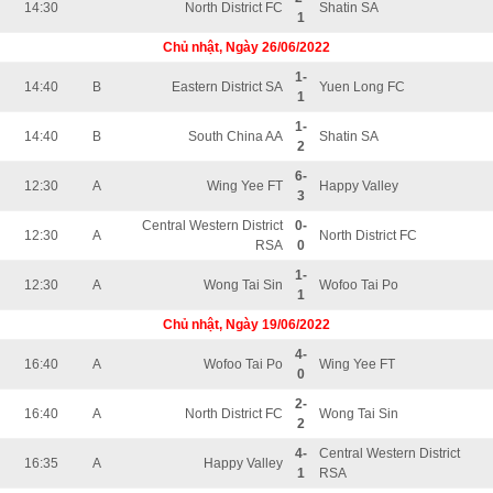
14:30
North District FC
Shatin SA
1
Chủ nhật, Ngày 26/06/2022
1-
14:40
B
Eastern District SA
Yuen Long FC
1
1-
14:40
B
South China AA
Shatin SA
2
6-
12:30
A
Wing Yee FT
Happy Valley
3
Central Western District
0-
12:30
A
North District FC
RSA
0
1-
12:30
A
Wong Tai Sin
Wofoo Tai Po
1
Chủ nhật, Ngày 19/06/2022
4-
16:40
A
Wofoo Tai Po
Wing Yee FT
0
2-
16:40
A
North District FC
Wong Tai Sin
2
4-
Central Western District
16:35
A
Happy Valley
1
RSA