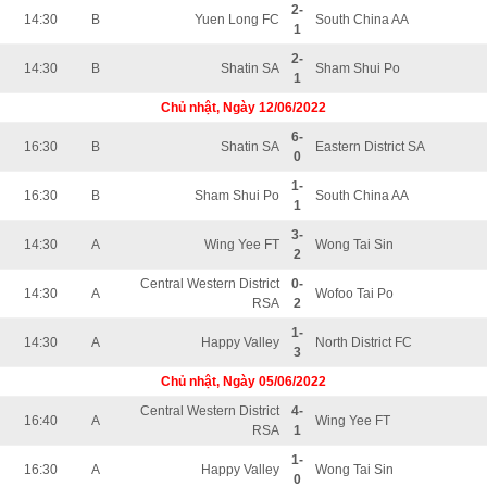
2-
14:30
B
Yuen Long FC
South China AA
1
2-
14:30
B
Shatin SA
Sham Shui Po
1
Chủ nhật, Ngày 12/06/2022
6-
16:30
B
Shatin SA
Eastern District SA
0
1-
16:30
B
Sham Shui Po
South China AA
1
3-
14:30
A
Wing Yee FT
Wong Tai Sin
2
Central Western District
0-
14:30
A
Wofoo Tai Po
RSA
2
1-
14:30
A
Happy Valley
North District FC
3
Chủ nhật, Ngày 05/06/2022
Central Western District
4-
16:40
A
Wing Yee FT
RSA
1
1-
16:30
A
Happy Valley
Wong Tai Sin
0