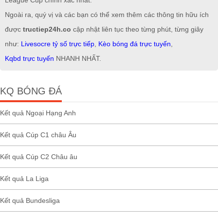
League Cup chính xác nhất.
Ngoài ra, quý vị và các bạn có thể xem thêm các thông tin hữu ích
được
tructiep24h.co
cập nhật liên tục theo từng phút, từng giây
như:
Livesocre tỷ số trực tiếp
,
Kèo bóng đá trực tuyến
,
Kqbd trực tuyến
NHANH NHẤT.
KQ BÓNG ĐÁ
Kết quả Ngoại Hạng Anh
Kết quả Cúp C1 châu Âu
Kết quả Cúp C2 Châu âu
Kết quả La Liga
Kết quả Bundesliga