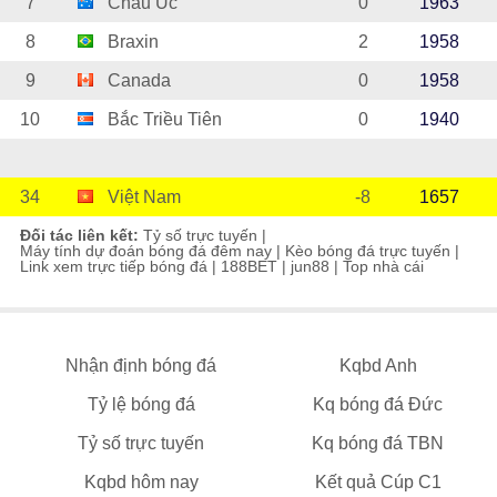
7
Châu Úc
0
1963
8
Braxin
2
1958
9
Canada
0
1958
10
Bắc Triều Tiên
0
1940
34
Việt Nam
-8
1657
Đối tác liên kết:
Tỷ số trực tuyến
|
Máy tính dự đoán bóng đá đêm nay
|
Kèo bóng đá trực tuyến
|
Link xem trực tiếp bóng đá
|
188BET
|
jun88
|
Top nhà cái
Nhận định bóng đá
Kqbd Anh
Tỷ lệ bóng đá
Kq bóng đá Đức
Tỷ số trực tuyến
Kq bóng đá TBN
Kqbd hôm nay
Kết quả Cúp C1