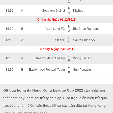
1
1-
13:30
A
Southern District
Kitchee
4
Chủ nhật, Ngày 06/12/2015
1-
16:30
B
Yuen Long FC
Biu Chun Rangers
2
2-
13:30
A
Kitchee
South China AA
1
Thứ bảy, Ngày 05/12/2015
2-
16:30
A
Dreams Metro Gallery
Wong Tai Sin
0
2-
13:30
B
Eastern A.A Football Team
Sun Pegasus
0
Kết quả bóng đá Hong Kong League Cup 2022
cập nhật mới
nhất hôm nay. Xem chi tiết tỷ số hiệp 1, cả trận, diễn biến kết quả
trực tiếp, chấm điểm cầu thủ... tất cả các trận đấu tại Hong Kong