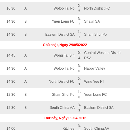
2-
16:30
A
Wofoo Tai Po
North District FC
5
3-
14:30
B
Yuen Long FC
Shatin SA
2
1-
14:30
B
Eastern District SA
Sham Shui Po
3
Chủ nhật, Ngày 29/05/2022
0-
Central Western District
14:45
A
Wong Tai Sin
4
RSA
3-
14:30
A
Wofoo Tai Po
Happy Valley
0
2-
14:30
A
North District FC
Wing Yee FT
1
1-
12:30
B
Sham Shui Po
Yuen Long FC
0
3-
12:30
B
South China AA
Eastern District SA
1
Thứ bảy, Ngày 09/04/2016
3-
14:00
Kitchee
South China AA