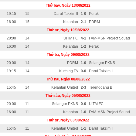
Thứ bảy, Ngày 13/08/2022
19:15
15
Darul Takzim II
1-0
Perak
16:00
15
Kelantan
2-1
PDRM
Thứ tư, Ngày 10/08/2022
20:00
14
UiTM FC
4-1
FAM-MSN Project Squad
16:00
14
Kelantan
1-2
Perak
Thứ ba, Ngày 09/08/2022
20:00
14
PDRM
1-0
Selangor PKNS
19:15
14
Kuching FA
0-0
Darul Takzim II
Thứ hai, Ngày 08/08/2022
15:45
14
Kelantan United
2-3
Terengganu B
Thứ sáu, Ngày 05/08/2022
20:00
11
Selangor PKNS
0-0
UiTM FC
16:00
11
Kelantan
1-0
FAM-MSN Project Squad
Thứ tư, Ngày 03/08/2022
15:45
11
Kelantan United
1-1
Darul Takzim II