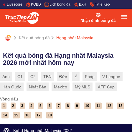
Livescore
KQBD
Lịch bóng đá
BXH
Tỷ lệ Kèo
Nhận định bóng đá
Kết quả bóng đá
Hạng nhất Malaysia
Kết quả bóng đá Hạng nhất Malaysia
2026 mới nhất hôm nay
Anh
C1
C2
TBN
Đức
Ý
Pháp
V-League
Hàn Quốc
Nhật Bản
Mexico
Mỹ MLS
AFF Cup
Vòng đấu
1
2
3
4
5
6
7
8
9
10
11
12
13
14
15
16
17
18
Kqbd Hạng nhất Malaysia 2022