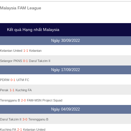
Malaysia FAM League
Kết quả Hạng nhất Malaysia
Ngày 30/09/2022
Kelantan United
1-1
Kelantan
Selangor PKNS
0-1
Darul Takzim II
Ngày 17/09/2022
PDRM
0-1
UiTM FC
Perak
1-1
Kuching FA
Terengganu B
2-0
FAM-MSN Project Squad
Ngày 04/09/2022
Darul Takzim II
3-0
Terengganu B
Kuching FA
2-1
Kelantan United