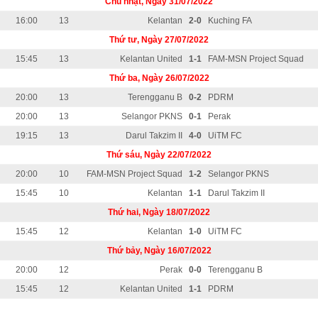
Chủ nhật, Ngày 31/07/2022
16:00
13
Kelantan
2-0
Kuching FA
Thứ tư, Ngày 27/07/2022
15:45
13
Kelantan United
1-1
FAM-MSN Project Squad
Thứ ba, Ngày 26/07/2022
20:00
13
Terengganu B
0-2
PDRM
20:00
13
Selangor PKNS
0-1
Perak
19:15
13
Darul Takzim II
4-0
UiTM FC
Thứ sáu, Ngày 22/07/2022
20:00
10
FAM-MSN Project Squad
1-2
Selangor PKNS
15:45
10
Kelantan
1-1
Darul Takzim II
Thứ hai, Ngày 18/07/2022
15:45
12
Kelantan
1-0
UiTM FC
Thứ bảy, Ngày 16/07/2022
20:00
12
Perak
0-0
Terengganu B
15:45
12
Kelantan United
1-1
PDRM