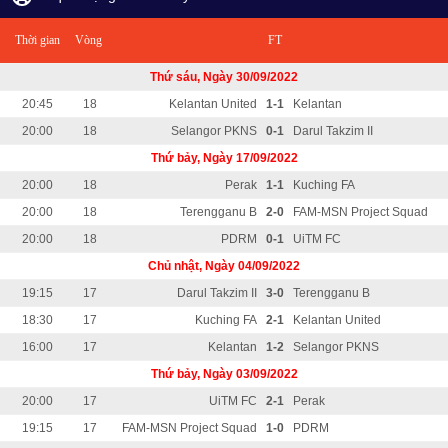
Thời gian
Vòng
FT
Thứ sáu, Ngày 30/09/2022
20:45
18
Kelantan United
1-1
Kelantan
20:00
18
Selangor PKNS
0-1
Darul Takzim II
Thứ bảy, Ngày 17/09/2022
20:00
18
Perak
1-1
Kuching FA
20:00
18
Terengganu B
2-0
FAM-MSN Project Squad
20:00
18
PDRM
0-1
UiTM FC
Chủ nhật, Ngày 04/09/2022
19:15
17
Darul Takzim II
3-0
Terengganu B
18:30
17
Kuching FA
2-1
Kelantan United
16:00
17
Kelantan
1-2
Selangor PKNS
Thứ bảy, Ngày 03/09/2022
20:00
17
UiTM FC
2-1
Perak
19:15
17
FAM-MSN Project Squad
1-0
PDRM