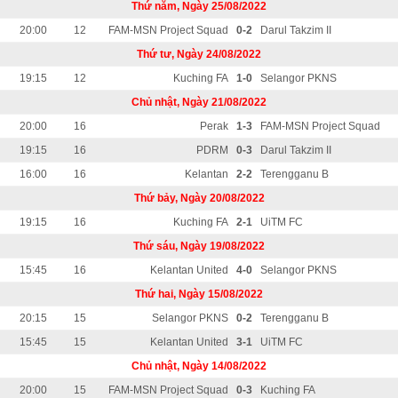
Thứ năm, Ngày 25/08/2022
20:00
12
FAM-MSN Project Squad
0-2
Darul Takzim II
Thứ tư, Ngày 24/08/2022
19:15
12
Kuching FA
1-0
Selangor PKNS
Chủ nhật, Ngày 21/08/2022
20:00
16
Perak
1-3
FAM-MSN Project Squad
19:15
16
PDRM
0-3
Darul Takzim II
16:00
16
Kelantan
2-2
Terengganu B
Thứ bảy, Ngày 20/08/2022
19:15
16
Kuching FA
2-1
UiTM FC
Thứ sáu, Ngày 19/08/2022
15:45
16
Kelantan United
4-0
Selangor PKNS
Thứ hai, Ngày 15/08/2022
20:15
15
Selangor PKNS
0-2
Terengganu B
15:45
15
Kelantan United
3-1
UiTM FC
Chủ nhật, Ngày 14/08/2022
20:00
15
FAM-MSN Project Squad
0-3
Kuching FA