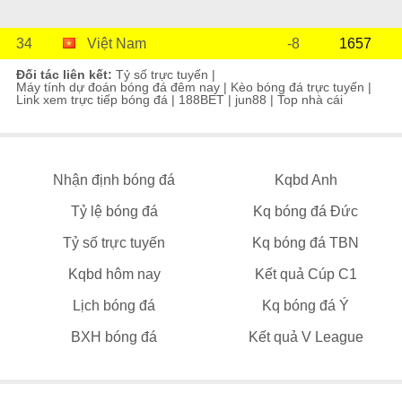
34
Việt Nam
-8
1657
Đối tác liên kết:
Tỷ số trực tuyến
|
Máy tính dự đoán bóng đá đêm nay
|
Kèo bóng đá trực tuyến
|
Link xem trực tiếp bóng đá
|
188BET
|
jun88
|
Top nhà cái
Nhận định bóng đá
Kqbd Anh
Tỷ lệ bóng đá
Kq bóng đá Đức
Tỷ số trực tuyến
Kq bóng đá TBN
Kqbd hôm nay
Kết quả Cúp C1
Lịch bóng đá
Kq bóng đá Ý
BXH bóng đá
Kết quả V League