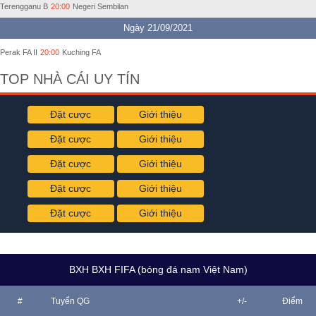
Terengganu B
20:00
Negeri Sembilan
Ngày 21/09/2021
Perak FA II
20:00
Kuching FA
TOP NHÀ CÁI UY TÍN
Đặt cược
Giới thiệu
Đặt cược
Giới thiệu
Đặt cược
Giới thiệu
Đặt cược
Giới thiệu
Đặt cược
Giới thiệu
BXH BXH FIFA (bóng đá nam Việt Nam)
#
Tuyển QG
+/-
Điểm