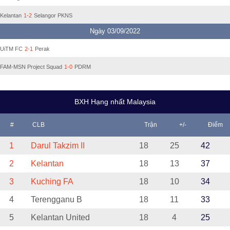
Kelantan
1-2
Selangor PKNS
Ngày 03/09/2022
UiTM FC
2-1
Perak
FAM-MSN Project Squad
1-0
PDRM
BXH Hạng nhất Malaysia
#
CLB
Trận
+/-
Điểm
1
Darul Takzim II
18
25
42
2
Kelantan
18
13
37
3
Kuching FA
18
10
34
4
Terengganu B
18
11
33
5
Kelantan United
18
4
25