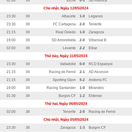
02:00
39
Elche
0-3
SD Huesca
Chủ nhật, Ngày 12/05/2024
23:30
39
Albacete
1-0
Leganes
23:30
39
FC Cartagena
2-0
Tenerife
21:15
39
Real Oviedo
1-0
Zaragoza
19:00
39
SD Amorebieta
2-0
Villarreal B
02:00
39
Levante
2-2
Eibar
Thứ bảy, Ngày 11/05/2024
23:30
39
Valladolid
0-0
RCD Espanyol
21:15
39
Racing de Ferrol
2-1
AD Alcorcon
21:15
39
Sporting Gijon
5-2
Andorra FC
19:00
39
Racing Santander
1-0
Mirandes
01:30
39
Burgos CF
1-2
Eldense
Thứ hai, Ngày 06/05/2024
02:00
38
Tenerife
2-0
Racing de Ferrol
Chủ nhật, Ngày 05/05/2024
23:30
38
Zaragoza
1-3
Burgos CF