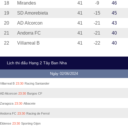
18
Mirandes
41
-9
46
19
SD Amorebieta
41
-15
45
20
AD Alcorcon
41
-21
43
21
Andorra FC
41
-21
40
22
Villarreal B
41
-22
40
Lịch thi đấu Hạng 2 Tây Ban Nha
Ngày 02/06/2024
Villarreal B
23:30
Racing Santander
AD Alcorcon
23:30
Burgos CF
Zaragoza
23:30
Albacete
Andorra FC
23:30
Racing de Ferrol
Eldense
23:30
Sporting Gijon