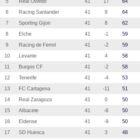
5
Real Oviedo
41
17
64
6
Racing Santander
41
9
64
7
Sporting Gijon
41
8
62
8
Elche
41
-1
59
9
Racing de Ferrol
41
-2
59
10
Levante
41
4
58
11
Burgos CF
41
-2
58
12
Tenerife
41
-4
53
13
FC Cartagena
41
-11
51
14
Real Zaragoza
41
0
50
15
Albacete
41
-6
50
16
Eldense
41
-9
50
17
SD Huesca
41
3
48