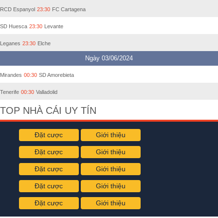
RCD Espanyol
23:30
FC Cartagena
SD Huesca
23:30
Levante
Leganes
23:30
Elche
Ngày 03/06/2024
Mirandes
00:30
SD Amorebieta
Tenerife
00:30
Valladolid
TOP NHÀ CÁI UY TÍN
Đặt cược
Giới thiệu
Đặt cược
Giới thiệu
Đặt cược
Giới thiệu
Đặt cược
Giới thiệu
Đặt cược
Giới thiệu