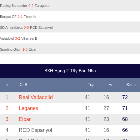
Racing Santander
0-2
Zaragoza
Burgos CF
1-1
Tenerife
SD Amorebieta
0-0
RCD Espanyol
Valladolid
3-2
Villarreal B
Sporting Gijon
1-0
Eibar
BXH Hạng 2 Tây Ban Nha
#
CLB
Trận
+/-
Điểm
1
Real Valladolid
41
16
72
2
Leganes
41
27
71
3
Eibar
41
23
68
4
RCD Espanyol
41
16
66