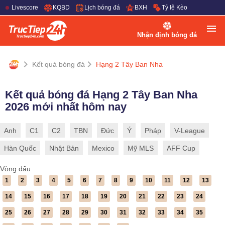
Livescore
KQBD
Lịch bóng đá
BXH
Tỷ lệ Kèo
Nhận định bóng đá
Kết quả bóng đá
Hạng 2 Tây Ban Nha
Kết quả bóng đá Hạng 2 Tây Ban Nha
2026 mới nhất hôm nay
Anh
C1
C2
TBN
Đức
Ý
Pháp
V-League
Hàn Quốc
Nhật Bản
Mexico
Mỹ MLS
AFF Cup
Vòng đấu
1
2
3
4
5
6
7
8
9
10
11
12
13
14
15
16
17
18
19
20
21
22
23
24
25
26
27
28
29
30
31
32
33
34
35