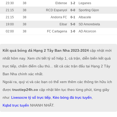
23:30
38
Eldense
1-2
Leganes
21:15
38
RCD Espanyol
0-0
Sporting Gijon
21:15
38
Andorra FC
0-1
Albacete
19:00
38
Eibar
5-0
SD Amorebieta
02:00
38
FC Cartagena
1-0
AD Alcorcon
Kết quả bóng đá Hạng 2 Tây Ban Nha 2023-2024
cập nhật mới
nhất hôm nay. Xem chi tiết tỷ số hiệp 1, cả trận, diễn biến kết quả
trực tiếp, chấm điểm cầu thủ... tất cả các trận đấu tại Hạng 2 Tây
Ban Nha chính xác nhất.
Ngoài ra, quý vị và các bạn có thể xem thêm các thông tin hữu ích
được
tructiep24h.co
cập nhật liên tục theo từng phút, từng giây
như:
Livesocre tỷ số trực tiếp
,
Kèo bóng đá trực tuyến
,
Kqbd trực tuyến
NHANH NHẤT.