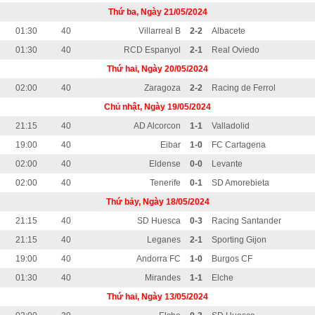
Thứ ba, Ngày 21/05/2024
01:30
40
Villarreal B
2-2
Albacete
01:30
40
RCD Espanyol
2-1
Real Oviedo
Thứ hai, Ngày 20/05/2024
02:00
40
Zaragoza
2-2
Racing de Ferrol
Chủ nhật, Ngày 19/05/2024
21:15
40
AD Alcorcon
1-1
Valladolid
19:00
40
Eibar
1-0
FC Cartagena
02:00
40
Eldense
0-0
Levante
02:00
40
Tenerife
0-1
SD Amorebieta
Thứ bảy, Ngày 18/05/2024
21:15
40
SD Huesca
0-3
Racing Santander
21:15
40
Leganes
2-1
Sporting Gijon
19:00
40
Andorra FC
1-0
Burgos CF
01:30
40
Mirandes
1-1
Elche
Thứ hai, Ngày 13/05/2024