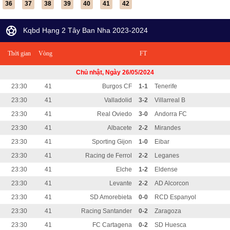
36
37
38
39
40
41
42
Kqbd Hạng 2 Tây Ban Nha 2023-2024
Thời gian
Vòng
FT
Chủ nhật, Ngày 26/05/2024
23:30
41
Burgos CF
1-1
Tenerife
23:30
41
Valladolid
3-2
Villarreal B
23:30
41
Real Oviedo
3-0
Andorra FC
23:30
41
Albacete
2-2
Mirandes
23:30
41
Sporting Gijon
1-0
Eibar
23:30
41
Racing de Ferrol
2-2
Leganes
23:30
41
Elche
1-2
Eldense
23:30
41
Levante
2-2
AD Alcorcon
23:30
41
SD Amorebieta
0-0
RCD Espanyol
23:30
41
Racing Santander
0-2
Zaragoza
23:30
41
FC Cartagena
0-2
SD Huesca