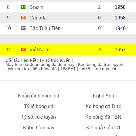
8
Braxin
2
1958
9
Canada
0
1958
10
Bắc Triều Tiên
0
1940
34
Việt Nam
-8
1657
Đối tác liên kết:
Tỷ số trực tuyến
|
Máy tính dự đoán bóng đá đêm nay
|
Kèo bóng đá trực tuyến
|
Link xem trực tiếp bóng đá
|
188BET
|
jun88
|
Top nhà cái
Nhận định bóng đá
Kqbd Anh
Tỷ lệ bóng đá
Kq bóng đá Đức
Tỷ số trực tuyến
Kq bóng đá TBN
Kqbd hôm nay
Kết quả Cúp C1