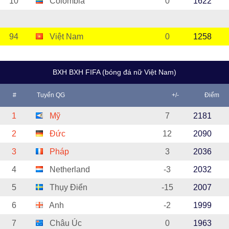
10
Colombia
0
1622
94
Việt Nam
0
1258
BXH BXH FIFA (bóng đá nữ Việt Nam)
#
Tuyển QG
+/-
Điểm
1
Mỹ
7
2181
2
Đức
12
2090
3
Pháp
3
2036
4
Netherland
-3
2032
5
Thụy Điển
-15
2007
6
Anh
-2
1999
7
Châu Úc
0
1963