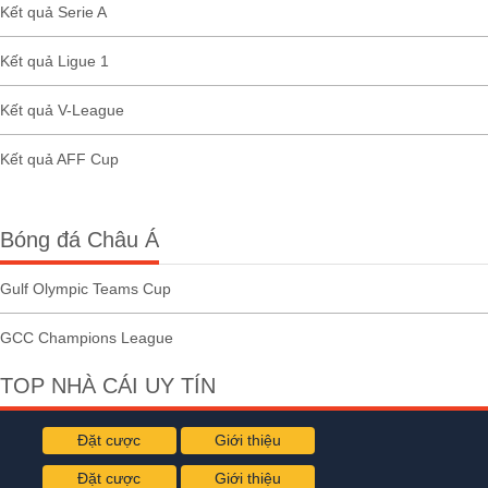
Kết quả Serie A
Kết quả Ligue 1
Kết quả V-League
Kết quả AFF Cup
Bóng đá Châu Á
Gulf Olympic Teams Cup
GCC Champions League
TOP NHÀ CÁI UY TÍN
Đặt cược
Giới thiệu
Đặt cược
Giới thiệu