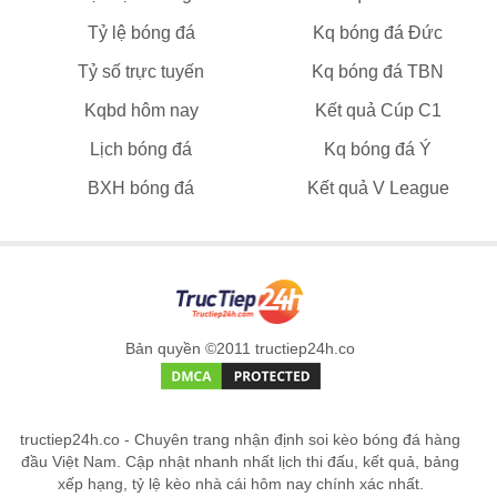
Tỷ lệ bóng đá
Kq bóng đá Đức
Tỷ số trực tuyến
Kq bóng đá TBN
Kqbd hôm nay
Kết quả Cúp C1
Lịch bóng đá
Kq bóng đá Ý
BXH bóng đá
Kết quả V League
Bản quyền ©2011 tructiep24h.co
tructiep24h.co - Chuyên trang nhận định soi kèo bóng đá hàng
đầu Việt Nam. Cập nhật nhanh nhất lịch thi đấu, kết quả, bảng
xếp hạng, tỷ lệ kèo nhà cái hôm nay chính xác nhất.