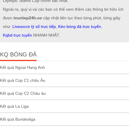
Olympic Teams Cup chính xác nhất.
Ngoài ra, quý vị và các bạn có thể xem thêm các thông tin hữu ích
được
tructiep24h.co
cập nhật liên tục theo từng phút, từng giây
như:
Livesocre tỷ số trực tiếp
,
Kèo bóng đá trực tuyến
,
Kqbd trực tuyến
NHANH NHẤT.
KQ BÓNG ĐÁ
Kết quả Ngoại Hạng Anh
Kết quả Cúp C1 châu Âu
Kết quả Cúp C2 Châu âu
Kết quả La Liga
Kết quả Bundesliga