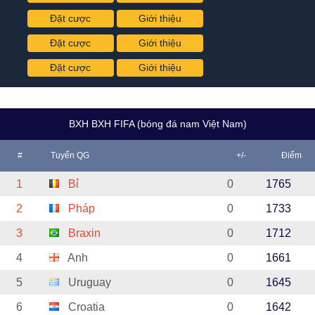
Đặt cược
Giới thiệu
Đặt cược
Giới thiệu
Đặt cược
Giới thiệu
BXH BXH FIFA (bóng đá nam Việt Nam)
#
Tuyển QG
+/-
Điểm
1
Bỉ
0
1765
2
Pháp
0
1733
3
Braxin
0
1712
4
Anh
0
1661
5
Uruguay
0
1645
6
Croatia
0
1642