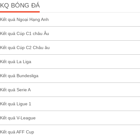
KQ BÓNG ĐÁ
Kết quả Ngoại Hạng Anh
Kết quả Cúp C1 châu Âu
Kết quả Cúp C2 Châu âu
Kết quả La Liga
Kết quả Bundesliga
Kết quả Serie A
Kết quả Ligue 1
Kết quả V-League
Kết quả AFF Cup