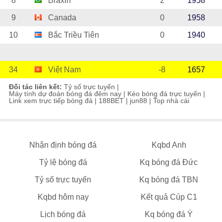
8
Braxin
2
1958
9
Canada
0
1958
10
Bắc Triều Tiên
0
1940
34
Việt Nam
-8
1657
Đối tác liên kết:
Tỷ số trực tuyến
|
Máy tính dự đoán bóng đá đêm nay
|
Kèo bóng đá trực tuyến
|
Link xem trực tiếp bóng đá
|
188BET
|
jun88
|
Top nhà cái
Nhận định bóng đá
Kqbd Anh
Tỷ lệ bóng đá
Kq bóng đá Đức
Tỷ số trực tuyến
Kq bóng đá TBN
Kqbd hôm nay
Kết quả Cúp C1
Lịch bóng đá
Kq bóng đá Ý