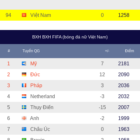
94
Việt Nam
0
1258
BXH BXH FIFA (bóng đá nữ Việt Nam)
#
Tuyển QG
+/-
Điểm
1
Mỹ
7
2181
2
Đức
12
2090
3
Pháp
3
2036
4
Netherland
-3
2032
5
Thụy Điển
-15
2007
6
Anh
-2
1999
7
Châu Úc
0
1963