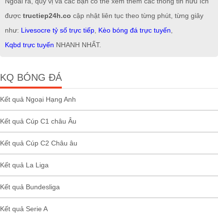
Ngoài ra, quý vị và các bạn có thể xem thêm các thông tin hữu ích
được
tructiep24h.co
cập nhật liên tục theo từng phút, từng giây
như:
Livesocre tỷ số trực tiếp
,
Kèo bóng đá trực tuyến
,
Kqbd trực tuyến
NHANH NHẤT.
KQ BÓNG ĐÁ
Kết quả Ngoại Hạng Anh
Kết quả Cúp C1 châu Âu
Kết quả Cúp C2 Châu âu
Kết quả La Liga
Kết quả Bundesliga
Kết quả Serie A