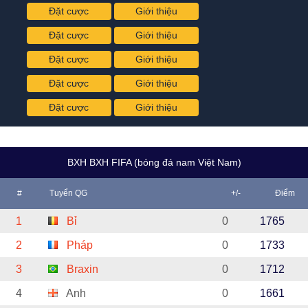
Đặt cược
Giới thiệu
Đặt cược
Giới thiệu
Đặt cược
Giới thiệu
Đặt cược
Giới thiệu
Đặt cược
Giới thiệu
BXH BXH FIFA (bóng đá nam Việt Nam)
#
Tuyển QG
+/-
Điểm
1
Bỉ
0
1765
2
Pháp
0
1733
3
Braxin
0
1712
4
Anh
0
1661