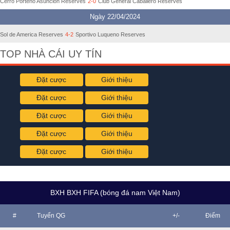
Cerro Porteno Asuncion Reserves
2-0
Club General Caballero Reserves
Ngày 22/04/2024
Sol de America Reserves
4-2
Sportivo Luqueno Reserves
TOP NHÀ CÁI UY TÍN
Đặt cược
Giới thiệu
Đặt cược
Giới thiệu
Đặt cược
Giới thiệu
Đặt cược
Giới thiệu
Đặt cược
Giới thiệu
BXH BXH FIFA (bóng đá nam Việt Nam)
#
Tuyển QG
+/-
Điểm