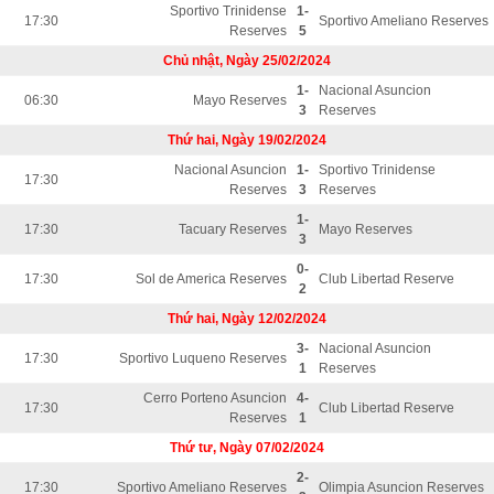
Sportivo Trinidense
1-
17:30
Sportivo Ameliano Reserves
Reserves
5
Chủ nhật, Ngày 25/02/2024
1-
Nacional Asuncion
06:30
Mayo Reserves
3
Reserves
Thứ hai, Ngày 19/02/2024
Nacional Asuncion
1-
Sportivo Trinidense
17:30
Reserves
3
Reserves
1-
17:30
Tacuary Reserves
Mayo Reserves
3
0-
17:30
Sol de America Reserves
Club Libertad Reserve
2
Thứ hai, Ngày 12/02/2024
3-
Nacional Asuncion
17:30
Sportivo Luqueno Reserves
1
Reserves
Cerro Porteno Asuncion
4-
17:30
Club Libertad Reserve
Reserves
1
Thứ tư, Ngày 07/02/2024
2-
17:30
Sportivo Ameliano Reserves
Olimpia Asuncion Reserves