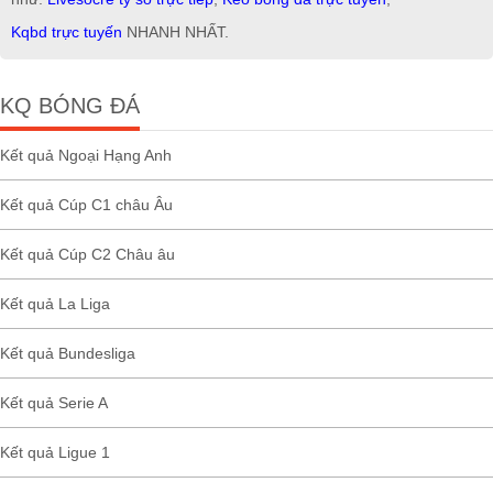
Kqbd trực tuyến
NHANH NHẤT.
KQ BÓNG ĐÁ
Kết quả Ngoại Hạng Anh
Kết quả Cúp C1 châu Âu
Kết quả Cúp C2 Châu âu
Kết quả La Liga
Kết quả Bundesliga
Kết quả Serie A
Kết quả Ligue 1