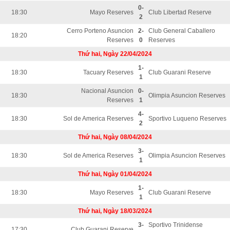
0-
18:30
Mayo Reserves
Club Libertad Reserve
2
Cerro Porteno Asuncion
2-
Club General Caballero
18:20
Reserves
0
Reserves
Thứ hai, Ngày 22/04/2024
1-
18:30
Tacuary Reserves
Club Guarani Reserve
1
Nacional Asuncion
0-
18:30
Olimpia Asuncion Reserves
Reserves
1
4-
18:30
Sol de America Reserves
Sportivo Luqueno Reserves
2
Thứ hai, Ngày 08/04/2024
3-
18:30
Sol de America Reserves
Olimpia Asuncion Reserves
1
Thứ hai, Ngày 01/04/2024
1-
18:30
Mayo Reserves
Club Guarani Reserve
1
Thứ hai, Ngày 18/03/2024
3-
Sportivo Trinidense
17:30
Club Guarani Reserve