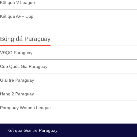
Kết quả V-League
Kết quả AFF Cup
Bóng đá Paraguay
VĐQG Paraguay
Cúp Quốc Gia Paraguay
Giải trẻ Paraguay
Hạng 2 Paraguay
Paraguay Women League
Kết quả Giải trẻ Paraguay