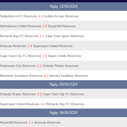
Ngày 11/05/2024
Stellenbosch FC Reserves
4-3
Golden Arrows Reserves
Sekhukhune United Reserves
3-3
Royal AM Reserves
Richards Bay FC Reserves
3-1
Cape Town Spurs Reserves
Amazulu Reserves
1-5
Supersport United Reserves
Cape Town City FC Reserves
1-0
Kaizer Chiefs Reserves
Polokwane City Reserves
2-1
Orlando Pirates Reserves
Mamelodi Sundowns Reserves
6-0
Moroka Swallows Reserves
Ngày 05/05/2024
Orlando Pirates Reserves
3-2
Cape Town City FC Reserves
Supersport United Reserves
4-2
Richards Bay FC Reserves
Ngày 04/05/2024
Royal AM Reserves
1-1
Amazulu Reserves