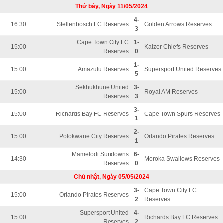
Thứ bảy, Ngày 11/05/2024
4-
16:30
Stellenbosch FC Reserves
Golden Arrows Reserves
3
Cape Town City FC
1-
15:00
Kaizer Chiefs Reserves
Reserves
0
1-
15:00
Amazulu Reserves
Supersport United Reserves
5
Sekhukhune United
3-
15:00
Royal AM Reserves
Reserves
3
3-
15:00
Richards Bay FC Reserves
Cape Town Spurs Reserves
1
2-
15:00
Polokwane City Reserves
Orlando Pirates Reserves
1
Mamelodi Sundowns
6-
14:30
Moroka Swallows Reserves
Reserves
0
Chủ nhật, Ngày 05/05/2024
3-
Cape Town City FC
15:00
Orlando Pirates Reserves
2
Reserves
Supersport United
4-
15:00
Richards Bay FC Reserves
Reserves
2