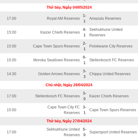
Thứ bảy, Ngày 04/05/2024
1-
17:00
Royal AM Reserves
Amazulu Reserves
1
4-
Sekhukhune United
15:00
Kaizer Chiefs Reserves
1
Reserves
2-
15:00
Cape Town Spurs Reserves
Polokwane City Reserves
1
0-
15:00
Moroka Swallows Reserves
Stellenbosch FC Reserves
1
3-
14:30
Golden Arrows Reserves
Chippa United Reserves
3
Chủ nhật, Ngày 28/04/2024
3-
17:00
Stellenbosch FC Reserves
Kaizer Chiefs Reserves
0
Cape Town City FC
3-
15:00
Cape Town Spurs Reserves
Reserves
1
Thứ bảy, Ngày 27/04/2024
Sekhukhune United
5-
17:00
Supersport United Reserves
Reserves
0