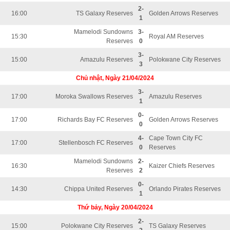
2-
16:00
TS Galaxy Reserves
Golden Arrows Reserves
1
Mamelodi Sundowns
3-
15:30
Royal AM Reserves
Reserves
0
3-
15:00
Amazulu Reserves
Polokwane City Reserves
3
Chủ nhật, Ngày 21/04/2024
3-
17:00
Moroka Swallows Reserves
Amazulu Reserves
1
0-
17:00
Richards Bay FC Reserves
Golden Arrows Reserves
0
4-
Cape Town City FC
17:00
Stellenbosch FC Reserves
0
Reserves
Mamelodi Sundowns
2-
16:30
Kaizer Chiefs Reserves
Reserves
2
0-
14:30
Chippa United Reserves
Orlando Pirates Reserves
1
Thứ bảy, Ngày 20/04/2024
2-
15:00
Polokwane City Reserves
TS Galaxy Reserves