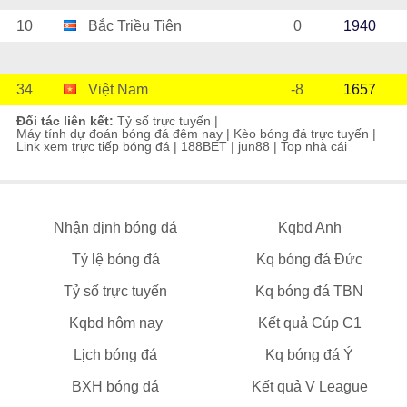
10
Bắc Triều Tiên
0
1940
34
Việt Nam
-8
1657
Đối tác liên kết:
Tỷ số trực tuyến
|
Máy tính dự đoán bóng đá đêm nay
|
Kèo bóng đá trực tuyến
|
Link xem trực tiếp bóng đá
|
188BET
|
jun88
|
Top nhà cái
Nhận định bóng đá
Kqbd Anh
Tỷ lệ bóng đá
Kq bóng đá Đức
Tỷ số trực tuyến
Kq bóng đá TBN
Kqbd hôm nay
Kết quả Cúp C1
Lịch bóng đá
Kq bóng đá Ý
BXH bóng đá
Kết quả V League