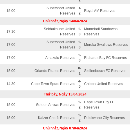
2
Supersport United
3-
15:00
Royal AM Reserves
Reserves
2
Chủ nhật, Ngày 14/04/2024
Sekhukhune United
1-
Mamelodi Sundowns
17:10
Reserves
0
Reserves
Supersport United
1-
17:00
Moroka Swallows Reserves
Reserves
0
1-
17:00
Amazulu Reserves
Richards Bay FC Reserves
0
0-
15:00
Orlando Pirates Reserves
Stellenbosch FC Reserves
1
4-
14:30
Cape Town Spurs Reserves
Chippa United Reserves
0
Thứ bảy, Ngày 13/04/2024
1-
Cape Town City FC
15:00
Golden Arrows Reserves
2
Reserves
1-
15:00
Kaizer Chiefs Reserves
Polokwane City Reserves
2
Chủ nhật, Ngày 07/04/2024