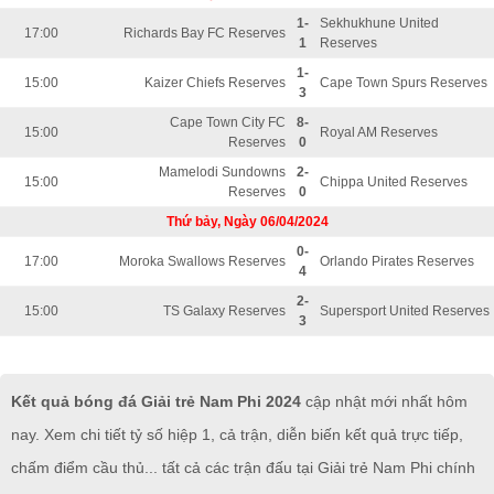
1-
Sekhukhune United
17:00
Richards Bay FC Reserves
1
Reserves
1-
15:00
Kaizer Chiefs Reserves
Cape Town Spurs Reserves
3
Cape Town City FC
8-
15:00
Royal AM Reserves
Reserves
0
Mamelodi Sundowns
2-
15:00
Chippa United Reserves
Reserves
0
Thứ bảy, Ngày 06/04/2024
0-
17:00
Moroka Swallows Reserves
Orlando Pirates Reserves
4
2-
15:00
TS Galaxy Reserves
Supersport United Reserves
3
Kết quả bóng đá Giải trẻ Nam Phi 2024
cập nhật mới nhất hôm
nay. Xem chi tiết tỷ số hiệp 1, cả trận, diễn biến kết quả trực tiếp,
chấm điểm cầu thủ... tất cả các trận đấu tại Giải trẻ Nam Phi chính