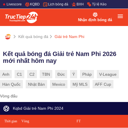
Livescore
KQBD
Lịch bóng đá
BXH
Tỷ lệ Kèo
Nhận định bóng đá
Kết quả bóng đá
Giải trẻ Nam Phi
Kết quả bóng đá Giải trẻ Nam Phi 2026
mới nhất hôm nay
Anh
C1
C2
TBN
Đức
Ý
Pháp
V-League
Hàn Quốc
Nhật Bản
Mexico
Mỹ MLS
AFF Cup
Vòng đấu
Kqbd Giải trẻ Nam Phi 2024
Thời gian
Vòng
FT