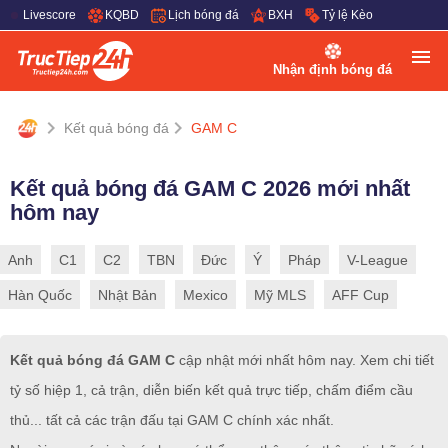
Livescore
KQBD
Lịch bóng đá
BXH
Tỷ lệ Kèo
Nhận định bóng đá
Kết quả bóng đá
GAM C
Kết quả bóng đá GAM C 2026 mới nhất
hôm nay
Anh
C1
C2
TBN
Đức
Ý
Pháp
V-League
Hàn Quốc
Nhật Bản
Mexico
Mỹ MLS
AFF Cup
Kết quả bóng đá GAM C
cập nhật mới nhất hôm nay. Xem chi tiết
tỷ số hiệp 1, cả trận, diễn biến kết quả trực tiếp, chấm điểm cầu
thủ... tất cả các trận đấu tại GAM C chính xác nhất.