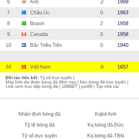
6
Anh
-2
1999
7
Châu Úc
0
1963
8
Braxin
2
1958
9
Canada
0
1958
10
Bắc Triều Tiên
0
1940
34
Việt Nam
-8
1657
Đối tác liên kết:
Tỷ số trực tuyến
|
Máy tính dự đoán bóng đá đêm nay
|
Kèo bóng đá trực tuyến
|
Link xem trực tiếp bóng đá
|
188BET
|
jun88
|
Top nhà cái
Nhận định bóng đá
Kqbd Anh
Tỷ lệ bóng đá
Kq bóng đá Đức
Tỷ số trực tuyến
Kq bóng đá TBN