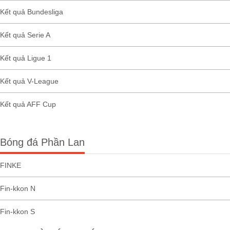
Kết quả Bundesliga
Kết quả Serie A
Kết quả Ligue 1
Kết quả V-League
Kết quả AFF Cup
Bóng đá Phần Lan
FINKE
Fin-kkon N
Fin-kkon S