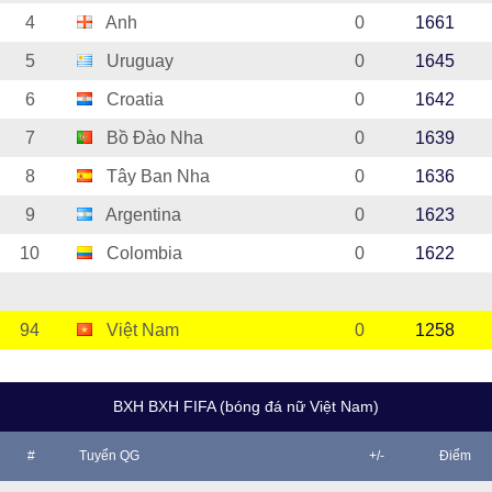
4
Anh
0
1661
5
Uruguay
0
1645
6
Croatia
0
1642
7
Bồ Đào Nha
0
1639
8
Tây Ban Nha
0
1636
9
Argentina
0
1623
10
Colombia
0
1622
94
Việt Nam
0
1258
BXH BXH FIFA (bóng đá nữ Việt Nam)
#
Tuyển QG
+/-
Điểm