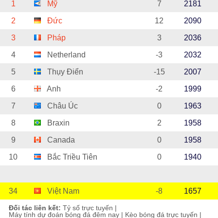
1
Mỹ
7
2181
2
Đức
12
2090
3
Pháp
3
2036
4
Netherland
-3
2032
5
Thụy Điển
-15
2007
6
Anh
-2
1999
7
Châu Úc
0
1963
8
Braxin
2
1958
9
Canada
0
1958
10
Bắc Triều Tiên
0
1940
34
Việt Nam
-8
1657
Đối tác liên kết:
Tỷ số trực tuyến
|
Máy tính dự đoán bóng đá đêm nay
|
Kèo bóng đá trực tuyến
|