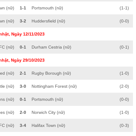
wn (nữ)
1-1
Portsmouth (nữ)
(1-1)
own (nữ)
3-2
Huddersfield (nữ)
(0-0)
nhật, Ngày 12/11/2023
FC (nữ)
0-1
Durham Cestria (nữ)
(0-1)
nhật, Ngày 29/10/2023
ed (nữ)
2-1
Rugby Borough (nữ)
(1-0)
le (nữ)
3-0
Nottingham Forest (nữ)
(2-0)
ns (nữ)
0-1
Portsmouth (nữ)
(0-0)
es (nữ)
2-0
Norwich City (nữ)
(1-0)
FC (nữ)
3-4
Halifax Town (nữ)
(0-3)