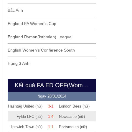
Bắc Anh
England FA Women's Cup
England Ryman(Isthmian) League
English Women's Conference South
Hạng 3 Anh
Kết quả FA ED OFF(Women)
Ngày 28/01/2024
Hashtag United (nữ)
3-1
London Bees (nữ)
Fylde LFC (nữ)
1-4
Newcastle (nữ)
Ipswich Town (nữ)
1-1
Portsmouth (nữ)