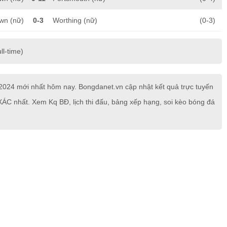
wn (nữ)
0-3
Worthing (nữ)
(0-3)
ll-time)
4 mới nhất hôm nay. Bongdanet.vn cập nhật kết quả trực tuyến
ÁC nhất. Xem Kq BĐ, lịch thi đấu, bảng xếp hạng, soi kèo bóng đá