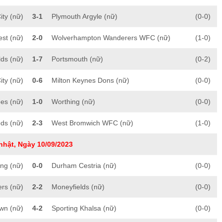
ity (nữ)
3-1
Plymouth Argyle (nữ)
(0-0)
st (nữ)
2-0
Wolverhampton Wanderers WFC (nữ)
(1-0)
lds (nữ)
1-7
Portsmouth (nữ)
(0-2)
ty (nữ)
0-6
Milton Keynes Dons (nữ)
(0-0)
es (nữ)
1-0
Worthing (nữ)
(0-0)
eds (nữ)
2-3
West Bromwich WFC (nữ)
(1-0)
nhật, Ngày 10/09/2023
ng (nữ)
0-0
Durham Cestria (nữ)
(0-0)
rs (nữ)
2-2
Moneyfields (nữ)
(0-0)
own (nữ)
4-2
Sporting Khalsa (nữ)
(0-0)