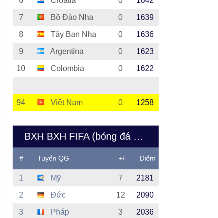
6
Croatia
0
1642
7
Bồ Đào Nha
0
1639
8
Tây Ban Nha
0
1636
9
Argentina
0
1623
10
Colombia
0
1622
94
Việt Nam
0
1258
BXH BXH FIFA (bóng đá nữ Việt Nam)
#
Tuyển QG
+/-
Điểm
1
Mỹ
7
2181
2
Đức
12
2090
3
Pháp
3
2036