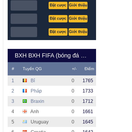
Đặt cược
Giới thiệu
Đặt cược
Giới thiệu
Đặt cược
Giới thiệu
BXH BXH FIFA (bóng đá nam Việt Nam)
#
Tuyển QG
+/-
Điểm
1
Bỉ
0
1765
2
Pháp
0
1733
3
Braxin
0
1712
4
Anh
0
1661
5
Uruguay
0
1645