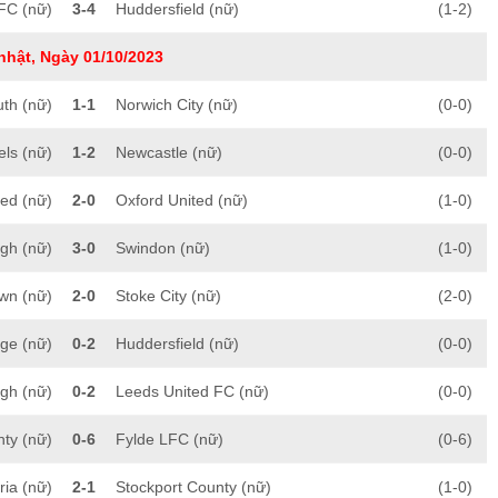
FC (nữ)
3-4
Huddersfield (nữ)
(1-2)
nhật, Ngày 01/10/2023
th (nữ)
1-1
Norwich City (nữ)
(0-0)
ls (nữ)
1-2
Newcastle (nữ)
(0-0)
ed (nữ)
2-0
Oxford United (nữ)
(1-0)
gh (nữ)
3-0
Swindon (nữ)
(1-0)
own (nữ)
2-0
Stoke City (nữ)
(2-0)
dge (nữ)
0-2
Huddersfield (nữ)
(0-0)
gh (nữ)
0-2
Leeds United FC (nữ)
(0-0)
nty (nữ)
0-6
Fylde LFC (nữ)
(0-6)
ia (nữ)
2-1
Stockport County (nữ)
(1-0)