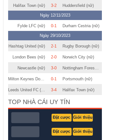
Halifax Town (nữ)
3-2
Huddersfield (nữ)
Ngày 12/11/2023
Fylde LFC (nữ)
0-1
Durham Cestria (nữ)
Ngày 29/10/2023
Hashtag United (nữ)
2-1
Rugby Borough (nữ)
London Bees (nữ)
2-0
Norwich City (nữ)
Newcastle (nữ)
3-0
Nottingham Forest (nữ)
Milton Keynes Dons (nữ)
0-1
Portsmouth (nữ)
Leeds United FC (nữ)
3-4
Halifax Town (nữ)
TOP NHÀ CÁI UY TÍN
Đặt cược
Giới thiệu
Đặt cược
Giới thiệu