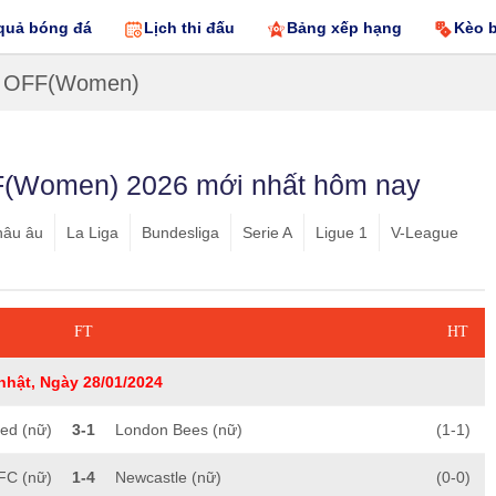
quả bóng đá
Lịch thi đấu
Bảng xếp hạng
Kèo 
 OFF(Women)
F(Women) 2026 mới nhất hôm nay
hâu âu
La Liga
Bundesliga
Serie A
Ligue 1
V-League
FT
HT
nhật, Ngày 28/01/2024
ed (nữ)
3-1
London Bees (nữ)
(1-1)
FC (nữ)
1-4
Newcastle (nữ)
(0-0)