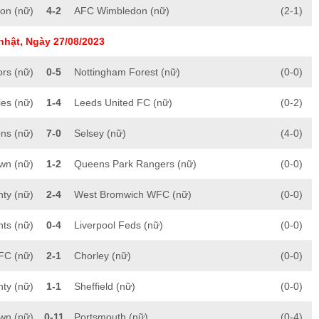
on (nữ)
4-2
AFC Wimbledon (nữ)
(2-1)
nhật, Ngày 27/08/2023
ors (nữ)
0-5
Nottingham Forest (nữ)
(0-0)
es (nữ)
1-4
Leeds United FC (nữ)
(0-2)
ns (nữ)
7-0
Selsey (nữ)
(4-0)
wn (nữ)
1-2
Queens Park Rangers (nữ)
(0-0)
ty (nữ)
2-4
West Bromwich WFC (nữ)
(0-0)
nts (nữ)
0-4
Liverpool Feds (nữ)
(0-0)
FC (nữ)
2-1
Chorley (nữ)
(0-0)
nty (nữ)
1-1
Sheffield (nữ)
(0-0)
wn (nữ)
0-11
Portsmouth (nữ)
(0-4)