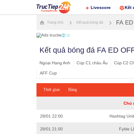
Livescore
Kết 
FA ED
Trang chủ
Kết quả bóng đá
Kết quả bóng đá FA ED OF
Ngoại Hạng Anh
Cúp C1 châu Âu
Cúp C2 C
AFF Cup
Thời gian
Bảng
Chủ 
28/01 22:00
Hashtag Unit
28/01 21:00
Fylde L