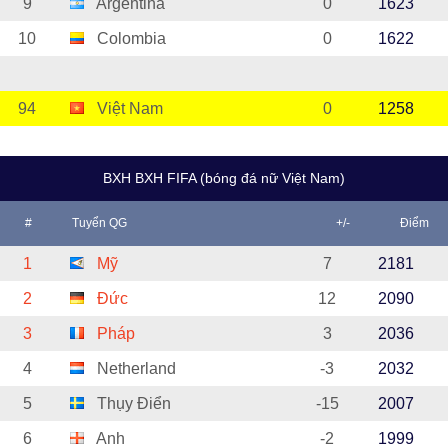
9
Argentina
0
1623
10
Colombia
0
1622
94
Việt Nam
0
1258
BXH BXH FIFA (bóng đá nữ Việt Nam)
#
Tuyển QG
+/-
Điểm
1
Mỹ
7
2181
2
Đức
12
2090
3
Pháp
3
2036
4
Netherland
-3
2032
5
Thụy Điển
-15
2007
6
Anh
-2
1999