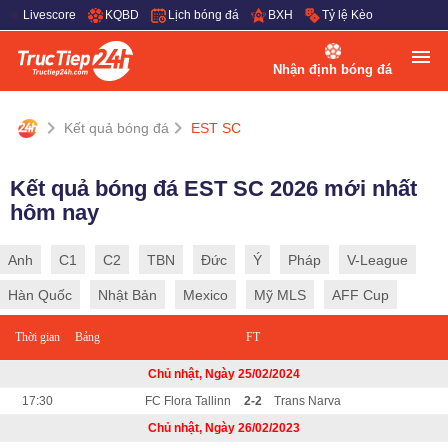
Livescore
KQBD
Lịch bóng đá
BXH
Tỷ lệ Kèo
Nhận định bóng đá
Kết quả bóng đá
EST SC
Kết quả bóng đá EST SC 2026 mới nhất
hôm nay
Anh
C1
C2
TBN
Đức
Ý
Pháp
V-League
Hàn Quốc
Nhật Bản
Mexico
Mỹ MLS
AFF Cup
Thời gian
Bảng
FT
Chủ nhật, Ngày 25/02/2024
17:30
FC Flora Tallinn
2-2
Trans Narva
Chủ nhật, Ngày 26/02/2023