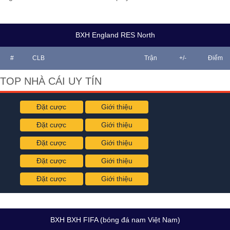
BXH England RES North
#
CLB
Trận
+/-
Điểm
TOP NHÀ CÁI UY TÍN
Đặt cược
Giới thiệu
Đặt cược
Giới thiệu
Đặt cược
Giới thiệu
Đặt cược
Giới thiệu
Đặt cược
Giới thiệu
BXH BXH FIFA (bóng đá nam Việt Nam)