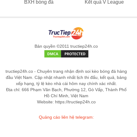
BXH bóng đá
Kết quả V League
Bản quyền ©2011 tructiep24h.co
tructiep24h.co - Chuyên trang nhận định soi kèo bóng đá hàng
đầu Việt Nam. Cập nhật nhanh nhất lịch thi đấu, kết quả, bảng
xếp hạng, tỷ lệ kèo nhà cái hôm nay chính xác nhất.
Địa chỉ: 666 Phạm Văn Bạch, Phường 12, Gò Vấp, Thành Phố
Hồ Chí Minh, Việt Nam
Website: https://tructiep24h.co
Quảng cáo liên hệ telegram: