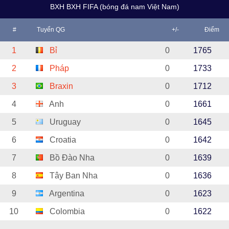
BXH BXH FIFA (bóng đá nam Việt Nam)
#
Tuyển QG
+/-
Điểm
1
Bỉ
0
1765
2
Pháp
0
1733
3
Braxin
0
1712
4
Anh
0
1661
5
Uruguay
0
1645
6
Croatia
0
1642
7
Bồ Đào Nha
0
1639
8
Tây Ban Nha
0
1636
9
Argentina
0
1623
10
Colombia
0
1622