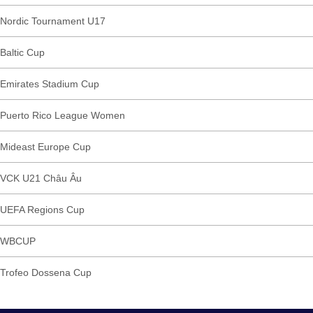
Nordic Tournament U17
Baltic Cup
Emirates Stadium Cup
Puerto Rico League Women
Mideast Europe Cup
VCK U21 Châu Âu
UEFA Regions Cup
WBCUP
Trofeo Dossena Cup