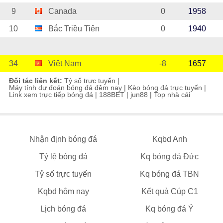
9
Canada
0
1958
10
Bắc Triều Tiên
0
1940
34
Việt Nam
-8
1657
Đối tác liên kết:
Tỷ số trực tuyến
|
Máy tính dự đoán bóng đá đêm nay
|
Kèo bóng đá trực tuyến
|
Link xem trực tiếp bóng đá
|
188BET
|
jun88
|
Top nhà cái
Nhận định bóng đá
Kqbd Anh
Tỷ lệ bóng đá
Kq bóng đá Đức
Tỷ số trực tuyến
Kq bóng đá TBN
Kqbd hôm nay
Kết quả Cúp C1
Lịch bóng đá
Kq bóng đá Ý