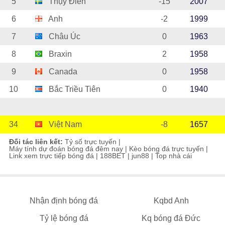
5
Thụy Điển
-15
2007
6
Anh
-2
1999
7
Châu Úc
0
1963
8
Braxin
2
1958
9
Canada
0
1958
10
Bắc Triều Tiên
0
1940
34
Việt Nam
-8
1657
Đối tác liên kết:
Tỷ số trực tuyến
|
Máy tính dự đoán bóng đá đêm nay
|
Kèo bóng đá trực tuyến
|
Link xem trực tiếp bóng đá
|
188BET
|
jun88
|
Top nhà cái
Nhận định bóng đá
Kqbd Anh
Tỷ lệ bóng đá
Kq bóng đá Đức