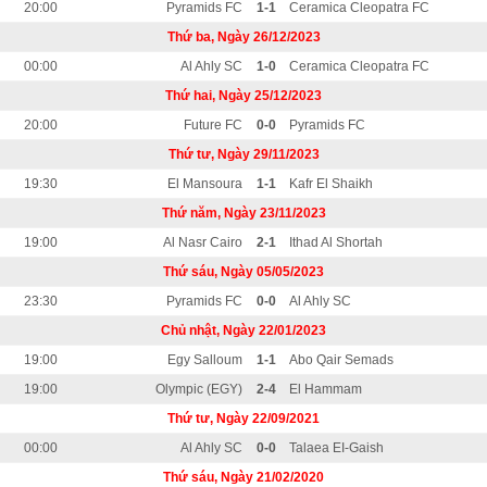
20:00
Pyramids FC
1-1
Ceramica Cleopatra FC
Thứ ba, Ngày 26/12/2023
00:00
Al Ahly SC
1-0
Ceramica Cleopatra FC
Thứ hai, Ngày 25/12/2023
20:00
Future FC
0-0
Pyramids FC
Thứ tư, Ngày 29/11/2023
19:30
El Mansoura
1-1
Kafr El Shaikh
Thứ năm, Ngày 23/11/2023
19:00
Al Nasr Cairo
2-1
Ithad Al Shortah
Thứ sáu, Ngày 05/05/2023
23:30
Pyramids FC
0-0
Al Ahly SC
Chủ nhật, Ngày 22/01/2023
19:00
Egy Salloum
1-1
Abo Qair Semads
19:00
Olympic (EGY)
2-4
El Hammam
Thứ tư, Ngày 22/09/2021
00:00
Al Ahly SC
0-0
Talaea EI-Gaish
Thứ sáu, Ngày 21/02/2020