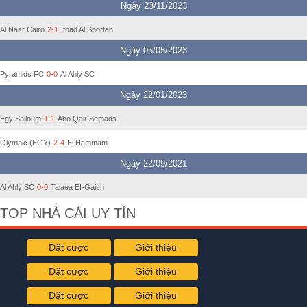
Ngày 23/11/2023
Al Nasr Cairo
2-1
Ithad Al Shortah
Ngày 05/05/2023
Pyramids FC
0-0
Al Ahly SC
Ngày 22/01/2023
Egy Salloum
1-1
Abo Qair Semads
Olympic (EGY)
2-4
El Hammam
Ngày 22/09/2021
Al Ahly SC
0-0
Talaea EI-Gaish
TOP NHÀ CÁI UY TÍN
Đặt cược
Giới thiệu
Đặt cược
Giới thiệu
Đặt cược
Giới thiệu