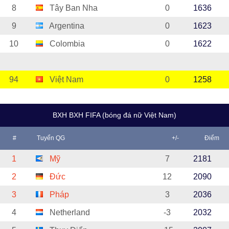
8
Tây Ban Nha
0
1636
9
Argentina
0
1623
10
Colombia
0
1622
94
Việt Nam
0
1258
BXH BXH FIFA (bóng đá nữ Việt Nam)
#
Tuyển QG
+/-
Điểm
1
Mỹ
7
2181
2
Đức
12
2090
3
Pháp
3
2036
4
Netherland
-3
2032