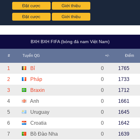
Đặt cược
Giới thiệu
Đặt cược
Giới thiệu
BXH BXH FIFA (bóng đá nam Việt Nam)
#
Tuyển QG
+/-
Điểm
1
Bỉ
0
1765
2
Pháp
0
1733
3
Braxin
0
1712
4
Anh
0
1661
5
Uruguay
0
1645
6
Croatia
0
1642
7
Bồ Đào Nha
0
1639