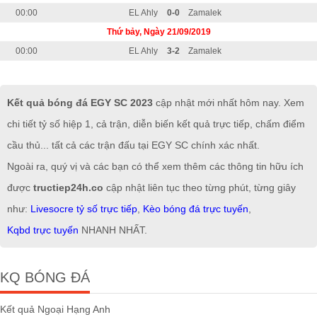
00:00
EL Ahly
0-0
Zamalek
Thứ bảy, Ngày 21/09/2019
00:00
EL Ahly
3-2
Zamalek
Kết quả bóng đá EGY SC 2023
cập nhật mới nhất hôm nay. Xem
chi tiết tỷ số hiệp 1, cả trận, diễn biến kết quả trực tiếp, chấm điểm
cầu thủ... tất cả các trận đấu tại EGY SC chính xác nhất.
Ngoài ra, quý vị và các bạn có thể xem thêm các thông tin hữu ích
được
tructiep24h.co
cập nhật liên tục theo từng phút, từng giây
như:
Livesocre tỷ số trực tiếp
,
Kèo bóng đá trực tuyến
,
Kqbd trực tuyến
NHANH NHẤT.
KQ BÓNG ĐÁ
Kết quả Ngoại Hạng Anh