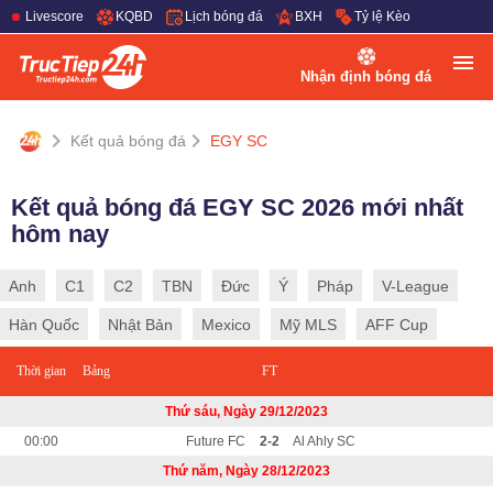
Livescore
KQBD
Lịch bóng đá
BXH
Tỷ lệ Kèo
Nhận định bóng đá
Kết quả bóng đá
EGY SC
Kết quả bóng đá EGY SC 2026 mới nhất
hôm nay
Anh
C1
C2
TBN
Đức
Ý
Pháp
V-League
Hàn Quốc
Nhật Bản
Mexico
Mỹ MLS
AFF Cup
Thời gian
Bảng
FT
Thứ sáu, Ngày 29/12/2023
00:00
Future FC
2-2
Al Ahly SC
Thứ năm, Ngày 28/12/2023