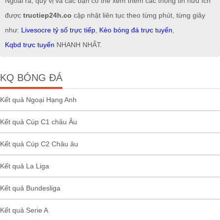
Ngoài ra, quý vị và các bạn có thể xem thêm các thông tin hữu ích
được
tructiep24h.co
cập nhật liên tục theo từng phút, từng giây
như:
Livesocre tỷ số trực tiếp
,
Kèo bóng đá trực tuyến
,
Kqbd trực tuyến
NHANH NHẤT.
KQ BÓNG ĐÁ
Kết quả Ngoại Hạng Anh
Kết quả Cúp C1 châu Âu
Kết quả Cúp C2 Châu âu
Kết quả La Liga
Kết quả Bundesliga
Kết quả Serie A