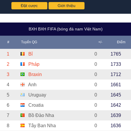
Đặt cược
Giới thiệu
BXH BXH FIFA (bóng đá nam Việt Nam)
#
Tuyển QG
+/-
Điểm
1
Bỉ
0
1765
2
Pháp
0
1733
3
Braxin
0
1712
4
Anh
0
1661
5
Uruguay
0
1645
6
Croatia
0
1642
7
Bồ Đào Nha
0
1639
8
Tây Ban Nha
0
1636