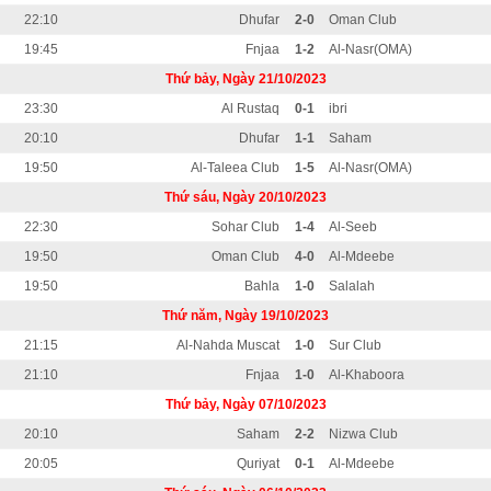
22:10
Dhufar
2-0
Oman Club
19:45
Fnjaa
1-2
Al-Nasr(OMA)
Thứ bảy, Ngày 21/10/2023
23:30
Al Rustaq
0-1
ibri
20:10
Dhufar
1-1
Saham
19:50
Al-Taleea Club
1-5
Al-Nasr(OMA)
Thứ sáu, Ngày 20/10/2023
22:30
Sohar Club
1-4
Al-Seeb
19:50
Oman Club
4-0
Al-Mdeebe
19:50
Bahla
1-0
Salalah
Thứ năm, Ngày 19/10/2023
21:15
Al-Nahda Muscat
1-0
Sur Club
21:10
Fnjaa
1-0
Al-Khaboora
Thứ bảy, Ngày 07/10/2023
20:10
Saham
2-2
Nizwa Club
20:05
Quriyat
0-1
Al-Mdeebe