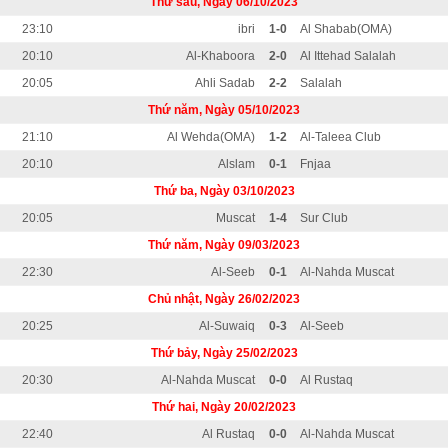
Thứ sáu, Ngày 06/10/2023
23:10
ibri
1-0
Al Shabab(OMA)
20:10
Al-Khaboora
2-0
Al Ittehad Salalah
20:05
Ahli Sadab
2-2
Salalah
Thứ năm, Ngày 05/10/2023
21:10
Al Wehda(OMA)
1-2
Al-Taleea Club
20:10
Alslam
0-1
Fnjaa
Thứ ba, Ngày 03/10/2023
20:05
Muscat
1-4
Sur Club
Thứ năm, Ngày 09/03/2023
22:30
Al-Seeb
0-1
Al-Nahda Muscat
Chủ nhật, Ngày 26/02/2023
20:25
Al-Suwaiq
0-3
Al-Seeb
Thứ bảy, Ngày 25/02/2023
20:30
Al-Nahda Muscat
0-0
Al Rustaq
Thứ hai, Ngày 20/02/2023
22:40
Al Rustaq
0-0
Al-Nahda Muscat