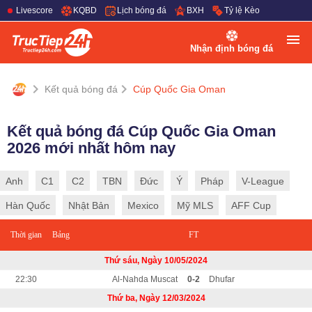
Livescore
KQBD
Lịch bóng đá
BXH
Tỷ lệ Kèo
Nhận định bóng đá
Kết quả bóng đá
Cúp Quốc Gia Oman
Kết quả bóng đá Cúp Quốc Gia Oman
2026 mới nhất hôm nay
Anh
C1
C2
TBN
Đức
Ý
Pháp
V-League
Hàn Quốc
Nhật Bản
Mexico
Mỹ MLS
AFF Cup
Thời gian
Bảng
FT
Thứ sáu, Ngày 10/05/2024
22:30
Al-Nahda Muscat
0-2
Dhufar
Thứ ba, Ngày 12/03/2024