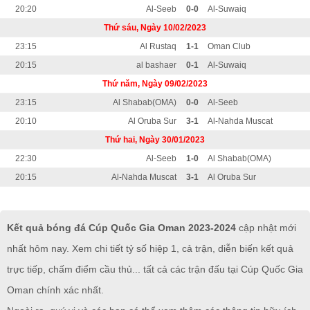
20:20
Al-Seeb
0-0
Al-Suwaiq
Thứ sáu, Ngày 10/02/2023
23:15
Al Rustaq
1-1
Oman Club
20:15
al bashaer
0-1
Al-Suwaiq
Thứ năm, Ngày 09/02/2023
23:15
Al Shabab(OMA)
0-0
Al-Seeb
20:10
Al Oruba Sur
3-1
Al-Nahda Muscat
Thứ hai, Ngày 30/01/2023
22:30
Al-Seeb
1-0
Al Shabab(OMA)
20:15
Al-Nahda Muscat
3-1
Al Oruba Sur
Kết quả bóng đá Cúp Quốc Gia Oman 2023-2024
cập nhật mới
nhất hôm nay. Xem chi tiết tỷ số hiệp 1, cả trận, diễn biến kết quả
trực tiếp, chấm điểm cầu thủ... tất cả các trận đấu tại Cúp Quốc Gia
Oman chính xác nhất.