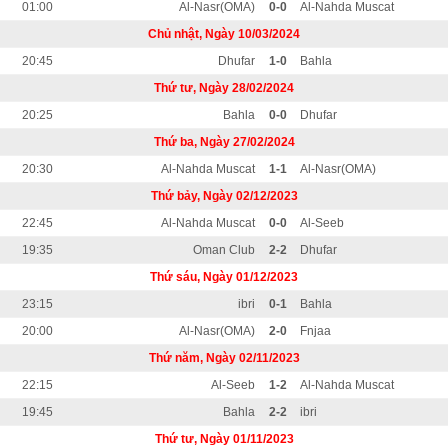
01:00
Al-Nasr(OMA)
0-0
Al-Nahda Muscat
Chủ nhật, Ngày 10/03/2024
20:45
Dhufar
1-0
Bahla
Thứ tư, Ngày 28/02/2024
20:25
Bahla
0-0
Dhufar
Thứ ba, Ngày 27/02/2024
20:30
Al-Nahda Muscat
1-1
Al-Nasr(OMA)
Thứ bảy, Ngày 02/12/2023
22:45
Al-Nahda Muscat
0-0
Al-Seeb
19:35
Oman Club
2-2
Dhufar
Thứ sáu, Ngày 01/12/2023
23:15
ibri
0-1
Bahla
20:00
Al-Nasr(OMA)
2-0
Fnjaa
Thứ năm, Ngày 02/11/2023
22:15
Al-Seeb
1-2
Al-Nahda Muscat
19:45
Bahla
2-2
ibri
Thứ tư, Ngày 01/11/2023