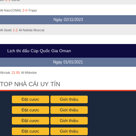
Al-Nasr(OMA)
2-0
Fnjaa
Ngày 02/11/2023
Al-Seeb
1-2
Al-Nahda Muscat
Lịch thi đấu Cúp Quốc Gia Oman
Ngày 01/01/2021
Alrstak
21:00
Al-Mdeebe
TOP NHÀ CÁI UY TÍN
Đặt cược
Giới thiệu
Đặt cược
Giới thiệu
Đặt cược
Giới thiệu
Đặt cược
Giới thiệu