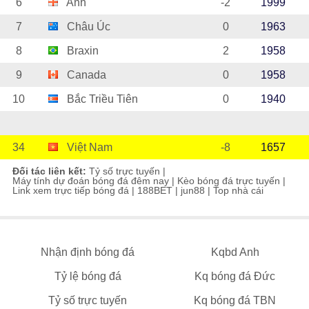
6
Anh
-2
1999
7
Châu Úc
0
1963
8
Braxin
2
1958
9
Canada
0
1958
10
Bắc Triều Tiên
0
1940
34
Việt Nam
-8
1657
Đối tác liên kết:
Tỷ số trực tuyến
|
Máy tính dự đoán bóng đá đêm nay
|
Kèo bóng đá trực tuyến
|
Link xem trực tiếp bóng đá
|
188BET
|
jun88
|
Top nhà cái
Nhận định bóng đá
Kqbd Anh
Tỷ lệ bóng đá
Kq bóng đá Đức
Tỷ số trực tuyến
Kq bóng đá TBN