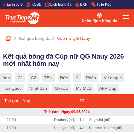
Livescore
KQBD
Lịch bóng đá
BXH
Tỷ lệ Kèo
Nhận định bóng đá
Kết quả bóng đá
Cúp nữ QG Nauy
Kết quả bóng đá Cúp nữ QG Nauy 2026
mới nhất hôm nay
Anh
C1
C2
TBN
Đức
Ý
Pháp
V-League
Hàn Quốc
Nhật Bản
Mexico
Mỹ MLS
AFF Cup
Thời gian
Bảng
FT
Thứ năm, Ngày 09/05/2024
21:00
Raufoss (nữ)
1-1
Sogndal (nữ)
18:00
Steinkjer (nữ)
4-1
Bossmo Ytteren (nữ)