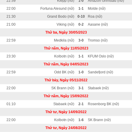
22:59
Klepp (nữ)
1-0
Amazon Grimstad (nữ)
22:00
Fortuna Alesund (nữ)
1-1
Molde (nữ)
21:30
Grand Bodo (nữ)
0-10
Roa (nữ)
21:00
Viking (nữ)
0-2
Aasane (nữ)
Thứ ba, Ngày 30/05/2023
22:59
Medkila (nữ)
3-0
Tromso (nữ)
Thứ năm, Ngày 11/05/2023
23:30
Kolbotn (nữ)
1-1
KFUM Oslo (nữ)
Thứ năm, Ngày 04/05/2023
22:59
Odd BK (nữ)
1-0
Sandefjord (nữ)
Thứ bảy, Ngày 05/11/2022
22:00
SK Brann (nữ)
3-1
Stabaek (nữ)
Thứ năm, Ngày 15/09/2022
01:10
Stabaek (nữ)
2-1
Rosenborg BK (nữ)
Thứ tư, Ngày 14/09/2022
22:00
Kolbotn (nữ)
1-6
SK Brann (nữ)
Thứ tư, Ngày 24/08/2022