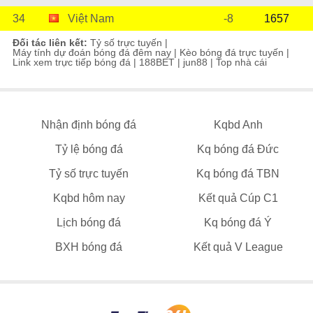
34
Việt Nam
-8
1657
Đối tác liên kết:
Tỷ số trực tuyến
|
Máy tính dự đoán bóng đá đêm nay
|
Kèo bóng đá trực tuyến
|
Link xem trực tiếp bóng đá
|
188BET
|
jun88
|
Top nhà cái
Nhận định bóng đá
Kqbd Anh
Tỷ lệ bóng đá
Kq bóng đá Đức
Tỷ số trực tuyến
Kq bóng đá TBN
Kqbd hôm nay
Kết quả Cúp C1
Lịch bóng đá
Kq bóng đá Ý
BXH bóng đá
Kết quả V League