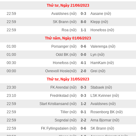
Thứ tư, Ngày 21/06/2023
22:59
Avaldsnes (nữ)
0-3
Aasane (nữ)
22:59
SK Brann (nữ)
8-0
Klepp (nữ)
22:59
Roa (nữ)
1-1
Honefoss (nữ)
Thứ năm, Ngày 01/06/2023
01:00
Porsanger (nữ)
0-6
Valerenga (nữ)
01:00
Odd BK (nữ)
0-0
Lyn (nữ)
00:30
Honefoss (nữ)
4-1
HamKam (nữ)
00:00
Ovrevoll Hosle(nữ)
2-0
Grei (nữ)
Thứ tư, Ngày 31/05/2023
23:30
FK Arendal (nữ)
0-3
Stabaek (nữ)
23:10
Fredrikstad (nữ)
0-3
LSK Kvinner (nữ)
22:59
Start Kristiansand (nữ)
1-2
Avaldsnes (nữ)
22:59
Tiller (nữ)
0-1
Rosenborg BK (nữ)
22:59
Sogndal (nữ)
2-2
Arna Bjornar (nữ)
22:59
FK Fyllingsdalen (nữ)
0-6
SK Brann (nữ)