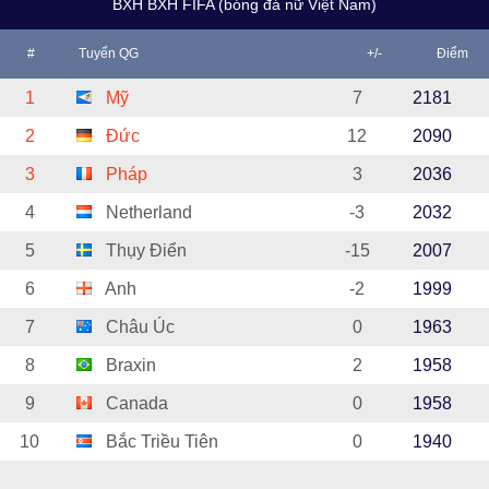
BXH BXH FIFA (bóng đá nữ Việt Nam)
#
Tuyển QG
+/-
Điểm
1
Mỹ
7
2181
2
Đức
12
2090
3
Pháp
3
2036
4
Netherland
-3
2032
5
Thụy Điển
-15
2007
6
Anh
-2
1999
7
Châu Úc
0
1963
8
Braxin
2
1958
9
Canada
0
1958
10
Bắc Triều Tiên
0
1940