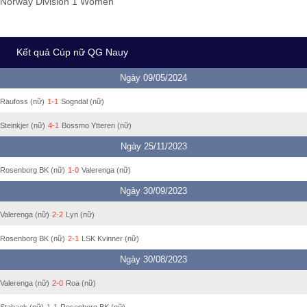
Norway Division 1 Women
Kết quả Cúp nữ QG Nauy
Ngày 09/05/2024
Raufoss (nữ)
1-1
Sogndal (nữ)
Steinkjer (nữ)
4-1
Bossmo Ytteren (nữ)
Ngày 25/11/2023
Rosenborg BK (nữ)
1-0
Valerenga (nữ)
Ngày 30/09/2023
Valerenga (nữ)
2-2
Lyn (nữ)
Rosenborg BK (nữ)
2-1
LSK Kvinner (nữ)
Ngày 30/08/2023
Valerenga (nữ)
2-0
Roa (nữ)
Stabaek (nữ)
1-1
Rosenborg BK (nữ)