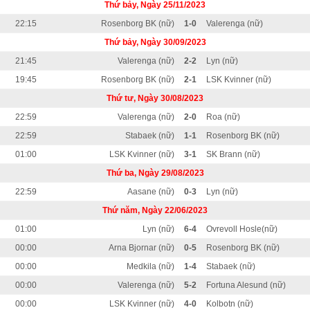
Thứ bảy, Ngày 25/11/2023
22:15
Rosenborg BK (nữ)
1-0
Valerenga (nữ)
Thứ bảy, Ngày 30/09/2023
21:45
Valerenga (nữ)
2-2
Lyn (nữ)
19:45
Rosenborg BK (nữ)
2-1
LSK Kvinner (nữ)
Thứ tư, Ngày 30/08/2023
22:59
Valerenga (nữ)
2-0
Roa (nữ)
22:59
Stabaek (nữ)
1-1
Rosenborg BK (nữ)
01:00
LSK Kvinner (nữ)
3-1
SK Brann (nữ)
Thứ ba, Ngày 29/08/2023
22:59
Aasane (nữ)
0-3
Lyn (nữ)
Thứ năm, Ngày 22/06/2023
01:00
Lyn (nữ)
6-4
Ovrevoll Hosle(nữ)
00:00
Arna Bjornar (nữ)
0-5
Rosenborg BK (nữ)
00:00
Medkila (nữ)
1-4
Stabaek (nữ)
00:00
Valerenga (nữ)
5-2
Fortuna Alesund (nữ)
00:00
LSK Kvinner (nữ)
4-0
Kolbotn (nữ)