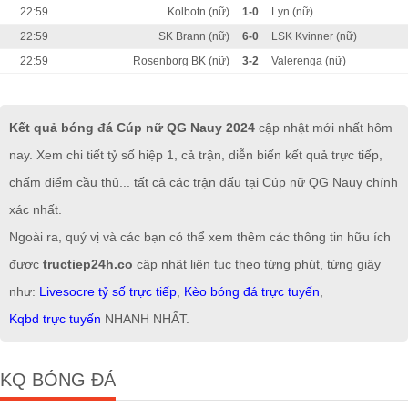
22:59
Kolbotn (nữ)
1-0
Lyn (nữ)
22:59
SK Brann (nữ)
6-0
LSK Kvinner (nữ)
22:59
Rosenborg BK (nữ)
3-2
Valerenga (nữ)
Kết quả bóng đá Cúp nữ QG Nauy 2024
cập nhật mới nhất hôm
nay. Xem chi tiết tỷ số hiệp 1, cả trận, diễn biến kết quả trực tiếp,
chấm điểm cầu thủ... tất cả các trận đấu tại Cúp nữ QG Nauy chính
xác nhất.
Ngoài ra, quý vị và các bạn có thể xem thêm các thông tin hữu ích
được
tructiep24h.co
cập nhật liên tục theo từng phút, từng giây
như:
Livesocre tỷ số trực tiếp
,
Kèo bóng đá trực tuyến
,
Kqbd trực tuyến
NHANH NHẤT.
KQ BÓNG ĐÁ