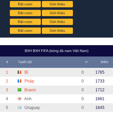
Đặt cược
Giới thiệu
Đặt cược
Giới thiệu
Đặt cược
Giới thiệu
Đặt cược
Giới thiệu
BXH BXH FIFA (bóng đá nam Việt Nam)
#
Tuyển QG
+/-
Điểm
1
Bỉ
0
1765
2
Pháp
0
1733
3
Braxin
0
1712
4
Anh
0
1661
5
Uruguay
0
1645