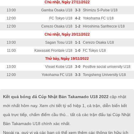
Chủ nhật, Ngày 27/11/2022
13:00
Gamba Osaka U18
3-3
Shimizu S-Pulse U18
12:00
FC Tokyo U18
4-2
Yokohama FC U18
12:00
Cerezo Osaka U18
1-2
Hiroshima Sanfrecce U18
Chủ nhật, Ngày 20/11/2022
13:00
Sagan Tosu U18
1-1
Cerezo Osaka U18
11:00
Kawasaki Frontale U18
1-0
FC Tokyo U18
Thứ bảy, Ngày 19/11/2022
13:00
Vissel Kobe U18
3-0
Positive social university U18
12:00
Yokohama FC U18
3-3
Tongsheng University U18
Kết quả bóng đá Cúp Nhật Bản Takamado U18 2022
cập nhật
mới nhất hôm nay. Xem chi tiết tỷ số hiệp 1, cả trận, diễn biến kết
quả trực tiếp, chấm điểm cầu thủ... tất cả các trận đấu tại Cúp Nhật
Bản Takamado U18 chính xác nhất.
Ngoài ra, quý vị và các bạn có thể xem thêm các thông tin hữu ích