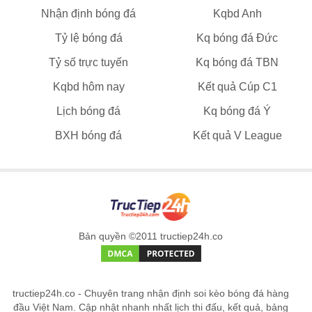
Nhận định bóng đá
Kqbd Anh
Tỷ lệ bóng đá
Kq bóng đá Đức
Tỷ số trực tuyến
Kq bóng đá TBN
Kqbd hôm nay
Kết quả Cúp C1
Lịch bóng đá
Kq bóng đá Ý
BXH bóng đá
Kết quả V League
Bản quyền ©2011 tructiep24h.co
tructiep24h.co - Chuyên trang nhận định soi kèo bóng đá hàng
đầu Việt Nam. Cập nhật nhanh nhất lịch thi đấu, kết quả, bảng