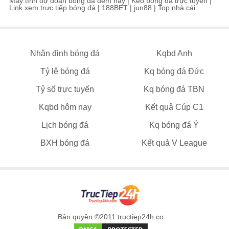
Máy tính dự đoán bóng đá đêm nay
|
Kèo bóng đá trực tuyến
|
Link xem trực tiếp bóng đá
|
188BET
|
jun88
|
Top nhà cái
Nhận định bóng đá
Kqbd Anh
Tỷ lệ bóng đá
Kq bóng đá Đức
Tỷ số trực tuyến
Kq bóng đá TBN
Kqbd hôm nay
Kết quả Cúp C1
Lịch bóng đá
Kq bóng đá Ý
BXH bóng đá
Kết quả V League
Bản quyền ©2011 tructiep24h.co