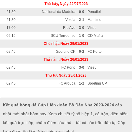
Thứ bảy, Ngày 22/07/2023
21:30
Nacional da Madeira
0-0
Penafiel
21:30
Vizela
2-1
Maritimo
17:00
Rio Ave
3-0
Viseu
02:15
SCU Torreense
1-0
CD Mafra
Chủ nhật, Ngày 29/01/2023
02:45
Sporting CP
0-2
FC Porto
Thứ năm, Ngày 26/01/2023
02:45
FC Porto
3-0
Viseu
Thứ tư, Ngày 25/01/2023
02:45
FC Arouca
1-2
Sporting CP
Kết quả bóng đá Cúp Liên đoàn Bồ Đào Nha 2023-2024
cập
nhật mới nhất hôm nay. Xem chi tiết tỷ số hiệp 1, cả trận, diễn biến
kết quả trực tiếp, chấm điểm cầu thủ... tất cả các trận đấu tại Cúp
Liên đoàn Bồ Đào Nha chính xác nhất.