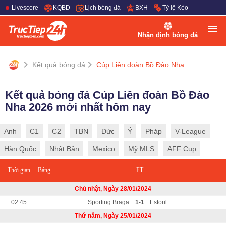
Livescore
KQBD
Lịch bóng đá
BXH
Tỷ lệ Kèo
Nhận định bóng đá
Kết quả bóng đá
Cúp Liên đoàn Bồ Đào Nha
Kết quả bóng đá Cúp Liên đoàn Bồ Đào
Nha 2026 mới nhất hôm nay
Anh
C1
C2
TBN
Đức
Ý
Pháp
V-League
Hàn Quốc
Nhật Bản
Mexico
Mỹ MLS
AFF Cup
Thời gian
Bảng
FT
Chủ nhật, Ngày 28/01/2024
02:45
Sporting Braga
1-1
Estoril
Thứ năm, Ngày 25/01/2024