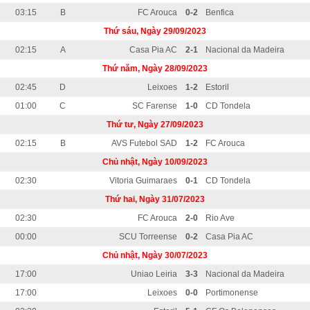
03:15
B
FC Arouca
0-2
Benfica
Thứ sáu, Ngày 29/09/2023
02:15
A
Casa Pia AC
2-1
Nacional da Madeira
Thứ năm, Ngày 28/09/2023
02:45
D
Leixoes
1-2
Estoril
01:00
C
SC Farense
1-0
CD Tondela
Thứ tư, Ngày 27/09/2023
02:15
B
AVS Futebol SAD
1-2
FC Arouca
Chủ nhật, Ngày 10/09/2023
02:30
Vitoria Guimaraes
0-1
CD Tondela
Thứ hai, Ngày 31/07/2023
02:30
FC Arouca
2-0
Rio Ave
00:00
SCU Torreense
0-2
Casa Pia AC
Chủ nhật, Ngày 30/07/2023
17:00
Uniao Leiria
3-3
Nacional da Madeira
17:00
Leixoes
0-0
Portimonense