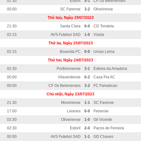
02:30
Estoril
5-1
CF Os Belenenses
00:00
SC Farense
3-2
Oliveirense
Thứ bảy, Ngày 29/07/2023
21:30
Santa Clara
0-0
CD Tondela
02:15
AVS Futebol SAD
1-0
Vizela
Thứ ba, Ngày 25/07/2023
02:15
Boavista FC
0-0
Uniao Leiria
Thứ hai, Ngày 24/07/2023
02:30
Portimonense
3-1
Estrela da Amadora
00:00
Vilaverdense
0-2
Casa Pia AC
00:00
CF Os Belenenses
3-2
FC Famalicao
Chủ nhật, Ngày 23/07/2023
21:30
Moreirense
1-1
SC Farense
17:00
Leixoes
0-0
Feirense
02:30
Oliveirense
1-0
Gil Vicente
02:30
Estoril
2-0
Pacos de Ferreira
00:00
AVS Futebol SAD
1-1
GD Chaves