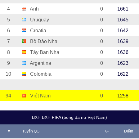
4
Anh
0
1661
5
Uruguay
0
1645
6
Croatia
0
1642
7
Bồ Đào Nha
0
1639
8
Tây Ban Nha
0
1636
9
Argentina
0
1623
10
Colombia
0
1622
94
Việt Nam
0
1258
BXH BXH FIFA (bóng đá nữ Việt Nam)
#
Tuyển QG
+/-
Điểm