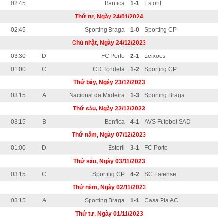
02:45
Benfica
1-1
Estoril
Thứ tư, Ngày 24/01/2024
02:45
Sporting Braga
1-0
Sporting CP
Chủ nhật, Ngày 24/12/2023
03:30
D
FC Porto
2-1
Leixoes
01:00
C
CD Tondela
1-2
Sporting CP
Thứ bảy, Ngày 23/12/2023
03:15
A
Nacional da Madeira
1-3
Sporting Braga
Thứ sáu, Ngày 22/12/2023
03:15
B
Benfica
4-1
AVS Futebol SAD
Thứ năm, Ngày 07/12/2023
01:00
D
Estoril
3-1
FC Porto
Thứ sáu, Ngày 03/11/2023
03:15
C
Sporting CP
4-2
SC Farense
Thứ năm, Ngày 02/11/2023
03:15
A
Sporting Braga
1-1
Casa Pia AC
Thứ tư, Ngày 01/11/2023