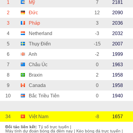
1
Mỹ
7
2181
2
Đức
12
2090
3
Pháp
3
2036
4
Netherland
-3
2032
5
Thụy Điển
-15
2007
6
Anh
-2
1999
7
Châu Úc
0
1963
8
Braxin
2
1958
9
Canada
0
1958
10
Bắc Triều Tiên
0
1940
34
Việt Nam
-8
1657
Đối tác liên kết:
Tỷ số trực tuyến
|
Máy tính dự đoán bóng đá đêm nay
|
Kèo bóng đá trực tuyến
|