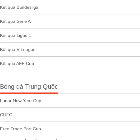
Kết quả Bundesliga
Kết quả Serie A
Kết quả Ligue 1
Kết quả V-League
Kết quả AFF Cup
Bóng đá Trung Quốc
Lunar New Year Cup
CUFC
Free Trade Port Cup