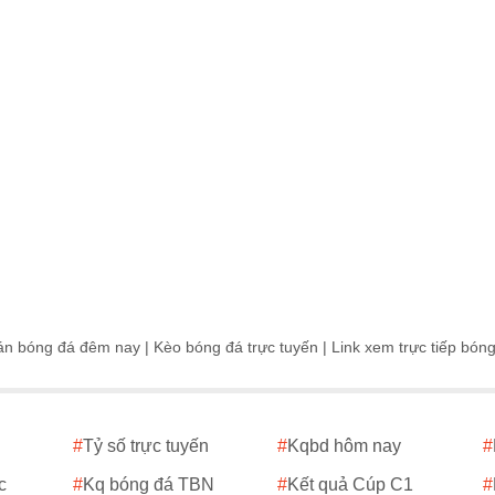
án bóng đá đêm nay
|
Kèo bóng đá trực tuyến
|
Link xem trực tiếp bón
#
Tỷ số trực tuyến
#
Kqbd hôm nay
#
c
#
Kq bóng đá TBN
#
Kết quả Cúp C1
#