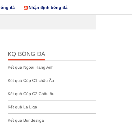
bóng đá
Nhận định bóng đá
KQ BÓNG ĐÁ
Kết quả Ngoại Hạng Anh
Kết quả Cúp C1 châu Âu
Kết quả Cúp C2 Châu âu
Kết quả La Liga
Kết quả Bundesliga