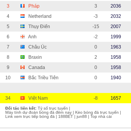
3
Pháp
3
2036
4
Netherland
-3
2032
5
Thụy Điển
-15
2007
6
Anh
-2
1999
7
Châu Úc
0
1963
8
Braxin
2
1958
9
Canada
0
1958
10
Bắc Triều Tiên
0
1940
34
Việt Nam
-8
1657
Đối tác liên kết:
Tỷ số trực tuyến
|
Máy tính dự đoán bóng đá đêm nay
|
Kèo bóng đá trực tuyến
|
Link xem trực tiếp bóng đá
|
188BET
|
jun88
|
Top nhà cái