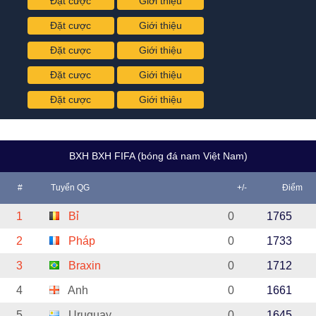
Đặt cược
Giới thiệu
Đặt cược
Giới thiệu
Đặt cược
Giới thiệu
Đặt cược
Giới thiệu
Đặt cược
Giới thiệu
BXH BXH FIFA (bóng đá nam Việt Nam)
#
Tuyển QG
+/-
Điểm
1
Bỉ
0
1765
2
Pháp
0
1733
3
Braxin
0
1712
4
Anh
0
1661
5
Uruguay
0
1645