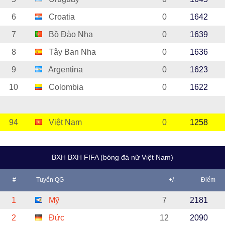
6
Croatia
0
1642
7
Bồ Đào Nha
0
1639
8
Tây Ban Nha
0
1636
9
Argentina
0
1623
10
Colombia
0
1622
94
Việt Nam
0
1258
BXH BXH FIFA (bóng đá nữ Việt Nam)
#
Tuyển QG
+/-
Điểm
1
Mỹ
7
2181
2
Đức
12
2090