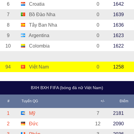
6
Croatia
0
1642
7
Bồ Đào Nha
0
1639
8
Tây Ban Nha
0
1636
9
Argentina
0
1623
10
Colombia
0
1622
94
Việt Nam
0
1258
BXH BXH FIFA (bóng đá nữ Việt Nam)
#
Tuyển QG
+/-
Điểm
1
Mỹ
7
2181
2
Đức
12
2090