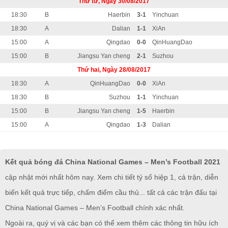
Thứ tư, Ngày 30/08/2017
18:30
B
Haerbin
3-1
Yinchuan
18:30
A
Dalian
1-1
XiAn
15:00
A
Qingdao
0-0
QinHuangDao
15:00
B
Jiangsu Yan cheng
2-1
Suzhou
Thứ hai, Ngày 28/08/2017
18:30
A
QinHuangDao
0-0
XiAn
18:30
B
Suzhou
1-1
Yinchuan
15:00
B
Jiangsu Yan cheng
1-5
Haerbin
15:00
A
Qingdao
1-3
Dalian
Kết quả bóng đá China National Games – Men’s Football 2021
cập nhật mới nhất hôm nay. Xem chi tiết tỷ số hiệp 1, cả trận, diễn
biến kết quả trực tiếp, chấm điểm cầu thủ... tất cả các trận đấu tại
China National Games – Men’s Football chính xác nhất.
Ngoài ra, quý vị và các bạn có thể xem thêm các thông tin hữu ích