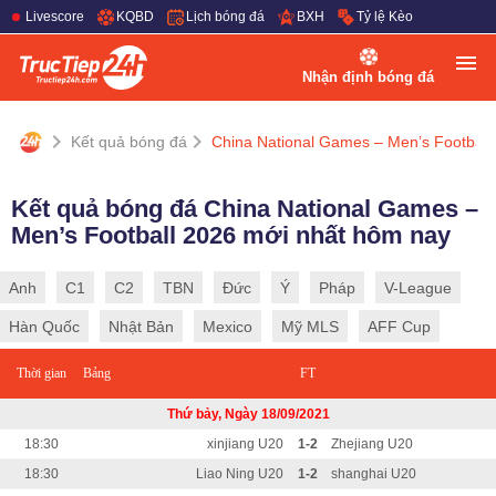
Livescore
KQBD
Lịch bóng đá
BXH
Tỷ lệ Kèo
Nhận định bóng đá
Kết quả bóng đá
China National Games – Men’s Football
Kết quả bóng đá China National Games –
Men’s Football 2026 mới nhất hôm nay
Anh
C1
C2
TBN
Đức
Ý
Pháp
V-League
Hàn Quốc
Nhật Bản
Mexico
Mỹ MLS
AFF Cup
Thời gian
Bảng
FT
Thứ bảy, Ngày 18/09/2021
18:30
xinjiang U20
1-2
Zhejiang U20
18:30
Liao Ning U20
1-2
shanghai U20