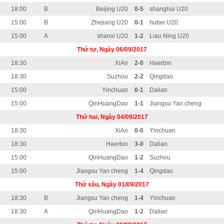
18:00
B
Beijing U20
0-5
shanghai U20
15:00
B
Zhejiang U20
0-1
hubei U20
15:00
A
shanxi U20
1-2
Liao Ning U20
Thứ tư, Ngày 06/09/2017
18:30
XiAn
2-0
Haerbin
18:30
Suzhou
2-2
Qingdao
15:00
Yinchuan
0-1
Dalian
15:00
QinHuangDao
1-1
Jiangsu Yan cheng
Thứ hai, Ngày 04/09/2017
18:30
XiAn
0-0
Yinchuan
18:30
Haerbin
3-0
Dalian
15:00
QinHuangDao
1-2
Suzhou
15:00
Jiangsu Yan cheng
1-4
Qingdao
Thứ sáu, Ngày 01/09/2017
18:30
B
Jiangsu Yan cheng
1-4
Yinchuan
18:30
A
QinHuangDao
1-2
Dalian