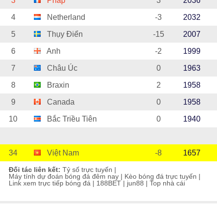
3
Pháp
3
2036
4
Netherland
-3
2032
5
Thụy Điển
-15
2007
6
Anh
-2
1999
7
Châu Úc
0
1963
8
Braxin
2
1958
9
Canada
0
1958
10
Bắc Triều Tiên
0
1940
34
Việt Nam
-8
1657
Đối tác liên kết:
Tỷ số trực tuyến
|
Máy tính dự đoán bóng đá đêm nay
|
Kèo bóng đá trực tuyến
|
Link xem trực tiếp bóng đá
|
188BET
|
jun88
|
Top nhà cái