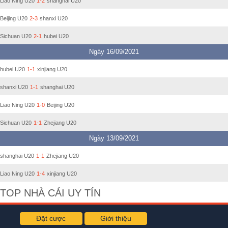
Liao Ning U20
1-2
shanghai U20
Beijing U20
2-3
shanxi U20
Sichuan U20
2-1
hubei U20
Ngày 16/09/2021
hubei U20
1-1
xinjiang U20
shanxi U20
1-1
shanghai U20
Liao Ning U20
1-0
Beijing U20
Sichuan U20
1-1
Zhejiang U20
Ngày 13/09/2021
shanghai U20
1-1
Zhejiang U20
Liao Ning U20
1-4
xinjiang U20
TOP NHÀ CÁI UY TÍN
Đặt cược
Giới thiệu