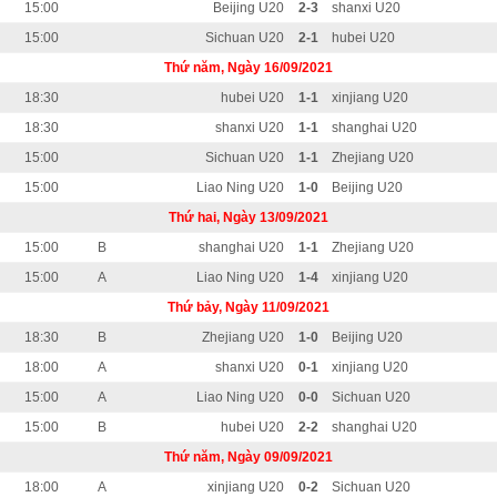
15:00
Beijing U20
2-3
shanxi U20
15:00
Sichuan U20
2-1
hubei U20
Thứ năm, Ngày 16/09/2021
18:30
hubei U20
1-1
xinjiang U20
18:30
shanxi U20
1-1
shanghai U20
15:00
Sichuan U20
1-1
Zhejiang U20
15:00
Liao Ning U20
1-0
Beijing U20
Thứ hai, Ngày 13/09/2021
15:00
B
shanghai U20
1-1
Zhejiang U20
15:00
A
Liao Ning U20
1-4
xinjiang U20
Thứ bảy, Ngày 11/09/2021
18:30
B
Zhejiang U20
1-0
Beijing U20
18:00
A
shanxi U20
0-1
xinjiang U20
15:00
A
Liao Ning U20
0-0
Sichuan U20
15:00
B
hubei U20
2-2
shanghai U20
Thứ năm, Ngày 09/09/2021
18:00
A
xinjiang U20
0-2
Sichuan U20