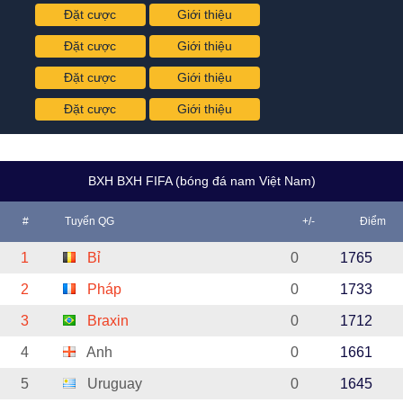
Đặt cược
Giới thiệu
Đặt cược
Giới thiệu
Đặt cược
Giới thiệu
Đặt cược
Giới thiệu
BXH BXH FIFA (bóng đá nam Việt Nam)
#
Tuyển QG
+/-
Điểm
1
Bỉ
0
1765
2
Pháp
0
1733
3
Braxin
0
1712
4
Anh
0
1661
5
Uruguay
0
1645