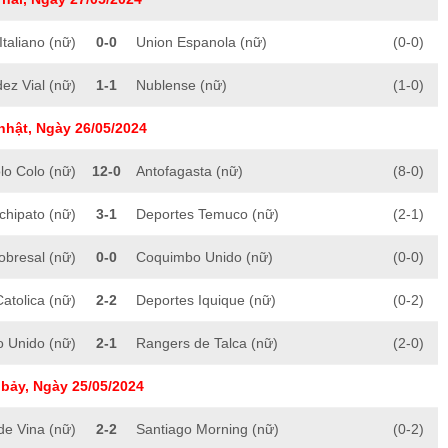
taliano (nữ)
0-0
Union Espanola (nữ)
(0-0)
z Vial (nữ)
1-1
Nublense (nữ)
(1-0)
nhật, Ngày 26/05/2024
lo Colo (nữ)
12-0
Antofagasta (nữ)
(8-0)
chipato (nữ)
3-1
Deportes Temuco (nữ)
(2-1)
obresal (nữ)
0-0
Coquimbo Unido (nữ)
(0-0)
atolica (nữ)
2-2
Deportes Iquique (nữ)
(0-2)
o Unido (nữ)
2-1
Rangers de Talca (nữ)
(2-0)
bảy, Ngày 25/05/2024
de Vina (nữ)
2-2
Santiago Morning (nữ)
(0-2)