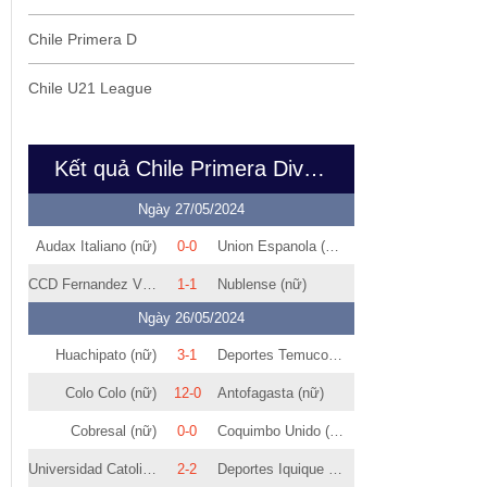
Chile Primera D
Chile U21 League
Kết quả Chile Primera Division Women
Ngày 27/05/2024
Audax Italiano (nữ)
0-0
Union Espanola (nữ)
CCD Fernandez Vial (nữ)
1-1
Nublense (nữ)
Ngày 26/05/2024
Huachipato (nữ)
3-1
Deportes Temuco (nữ)
Colo Colo (nữ)
12-0
Antofagasta (nữ)
Cobresal (nữ)
0-0
Coquimbo Unido (nữ)
Universidad Catolica (nữ)
2-2
Deportes Iquique (nữ)