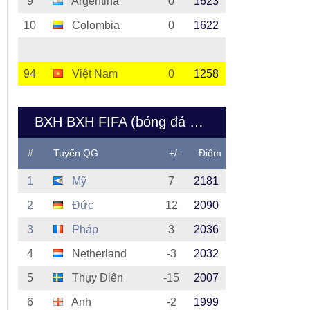
9
Argentina
0
1623
10
Colombia
0
1622
94
Việt Nam
0
1258
BXH BXH FIFA (bóng đá nữ Việt Nam)
#
Tuyển QG
+/-
Điểm
1
Mỹ
7
2181
2
Đức
12
2090
3
Pháp
3
2036
4
Netherland
-3
2032
5
Thụy Điển
-15
2007
6
Anh
-2
1999