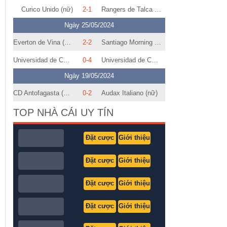
Curico Unido (nữ)
2-1
Rangers de Talca (nữ)
Ngày 25/05/2024
Everton de Vina (nữ)
2-2
Santiago Morning (nữ)
Universidad de Concepcion (nữ)
0-4
Universidad de Chile (nữ)
Ngày 19/05/2024
CD Antofagasta (nữ)
0-2
Audax Italiano (nữ)
TOP NHÀ CÁI UY TÍN
Đặt cược
Giới thiệu
Đặt cược
Giới thiệu
Đặt cược
Giới thiệu
Đặt cược
Giới thiệu