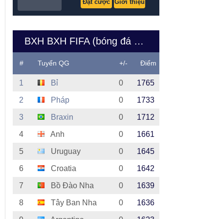
Đặt cược
Giới thiệu
BXH BXH FIFA (bóng đá nam Việt Nam)
#
Tuyển QG
+/-
Điểm
1
Bỉ
0
1765
2
Pháp
0
1733
3
Braxin
0
1712
4
Anh
0
1661
5
Uruguay
0
1645
6
Croatia
0
1642
7
Bồ Đào Nha
0
1639
8
Tây Ban Nha
0
1636