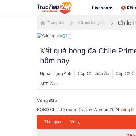
Livescore
Kết 
Chile 
Trang chủ
Kết quả bóng đá
Kết quả bóng đá Chile Pri
hôm nay
Ngoại Hạng Anh
Cúp C1 châu Âu
Cúp C2 C
AFF Cup
Vòng đấu
KQBD Chile Primera Division Women 2024
vòng
0
Thời gian
Vòng
Thứ 