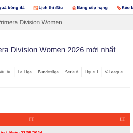
quả bóng đá
Lịch thi đấu
Bảng xếp hạng
Kèo 
Primera Division Women
mera Division Women 2026 mới nhất
hâu âu
La Liga
Bundesliga
Serie A
Ligue 1
V-League
FT
HT
hai, Ngày 27/05/2024