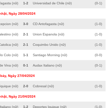
fagasta (nữ)
1-2
Universidad de Chile (nữ)
(0-1)
nhật, Ngày 28/04/2024
cepcion (nữ)
3-0
CD Antofagasta (nữ)
(1-0)
lestino (nữ)
2-1
Union Espanola (nữ)
(1-0)
atolica (nữ)
2-1
Coquimbo Unido (nữ)
(1-0)
lo Colo (nữ)
1-1
Santiago Morning (nữ)
(0-0)
de Vina (nữ)
0-1
Audax Italiano (nữ)
(0-1)
bảy, Ngày 27/04/2024
Iquique (nữ)
2-0
Cobresal (nữ)
(1-0)
nhật, Ngày 21/04/2024
taliano (nữ)
1-2
Deportes Iquique (nữ)
(1-0)