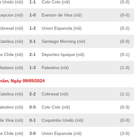
 Unido (nữ)
1-1
Colo Colo (nữ)
(0-0)
cepcion (nữ)
1-0
Everton de Vina (nữ)
(0-0)
obresal (nữ)
1-2
Union Espanola (nữ)
(0-2)
atolica (nữ)
3-1
Santiago Morning (nữ)
(0-0)
e Chile (nữ)
2-1
Deportes Iquique (nữ)
(0-1)
taliano (nữ)
1-3
Palestino (nữ)
(1-0)
năm, Ngày 09/05/2024
atolica (nữ)
2-2
Cobresal (nữ)
(1-1)
lestino (nữ)
0-5
Colo Colo (nữ)
(0-3)
de Vina (nữ)
0-1
Coquimbo Unido (nữ)
(0-0)
e Chile (nữ)
3-0
Union Espanola (nữ)
(3-0)