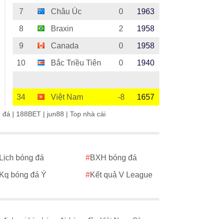
7
Châu Úc
0
1963
8
Braxin
2
1958
9
Canada
0
1958
10
Bắc Triều Tiên
0
1940
34
Việt Nam
-8
1657
g đá
|
188BET
|
jun88
|
Top nhà cái
Lịch bóng đá
#
BXH bóng đá
Kq bóng đá Ý
#
Kết quả V League