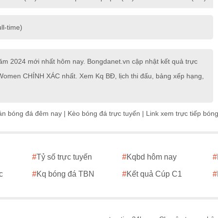
ll-time)
ăm 2024 mới nhất hôm nay. Bongdanet.vn cập nhật kết quả trực
on Women CHÍNH XÁC nhất. Xem Kq BĐ, lịch thi đấu, bảng xếp hạng,
án bóng đá đêm nay
|
Kèo bóng đá trực tuyến
|
Link xem trực tiếp bón
#
Tỷ số trực tuyến
#
Kqbd hôm nay
#
c
#
Kq bóng đá TBN
#
Kết quả Cúp C1
#