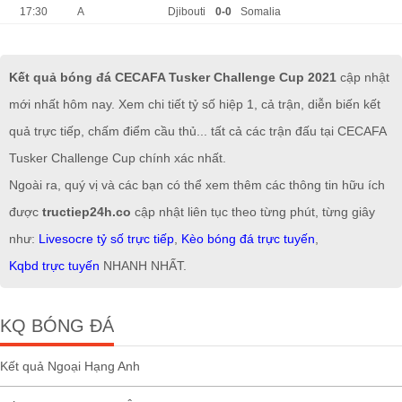
17:30
A
Djibouti
0-0
Somalia
Kết quả bóng đá CECAFA Tusker Challenge Cup 2021
cập nhật
mới nhất hôm nay. Xem chi tiết tỷ số hiệp 1, cả trận, diễn biến kết
quả trực tiếp, chấm điểm cầu thủ... tất cả các trận đấu tại CECAFA
Tusker Challenge Cup chính xác nhất.
Ngoài ra, quý vị và các bạn có thể xem thêm các thông tin hữu ích
được
tructiep24h.co
cập nhật liên tục theo từng phút, từng giây
như:
Livesocre tỷ số trực tiếp
,
Kèo bóng đá trực tuyến
,
Kqbd trực tuyến
NHANH NHẤT.
KQ BÓNG ĐÁ
Kết quả Ngoại Hạng Anh