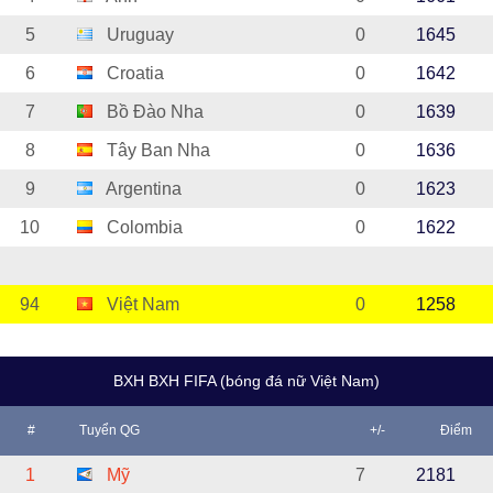
5
Uruguay
0
1645
6
Croatia
0
1642
7
Bồ Đào Nha
0
1639
8
Tây Ban Nha
0
1636
9
Argentina
0
1623
10
Colombia
0
1622
94
Việt Nam
0
1258
BXH BXH FIFA (bóng đá nữ Việt Nam)
#
Tuyển QG
+/-
Điểm
1
Mỹ
7
2181