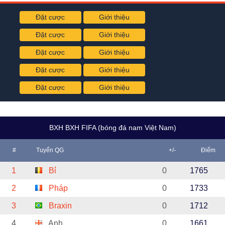
Đặt cược
Giới thiệu
Đặt cược
Giới thiệu
Đặt cược
Giới thiệu
Đặt cược
Giới thiệu
Đặt cược
Giới thiệu
BXH BXH FIFA (bóng đá nam Việt Nam)
#
Tuyển QG
+/-
Điểm
1
Bỉ
0
1765
2
Pháp
0
1733
3
Braxin
0
1712
4
Anh
0
1661