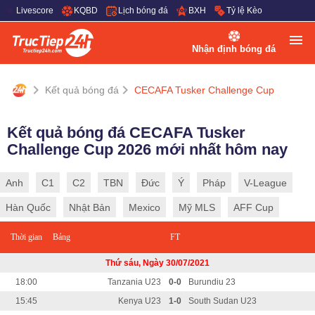
Livescore
KQBD
Lịch bóng đá
BXH
Tỷ lệ Kèo
Nhận định bóng đá
Kết quả bóng đá
CECAFA Tusker Challenge Cup
Kết quả bóng đá CECAFA Tusker
Challenge Cup 2026 mới nhất hôm nay
Anh
C1
C2
TBN
Đức
Ý
Pháp
V-League
Hàn Quốc
Nhật Bản
Mexico
Mỹ MLS
AFF Cup
Thời gian
Bảng
FT
Thứ sáu, Ngày 30/07/2021
18:00
Tanzania U23
0-0
Burundiu 23
15:45
Kenya U23
1-0
South Sudan U23