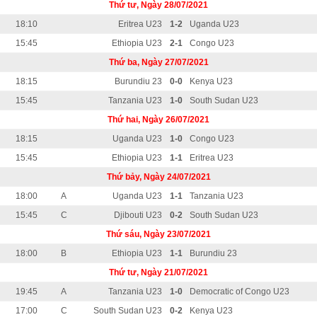
Thứ tư, Ngày 28/07/2021
18:10
Eritrea U23
1-2
Uganda U23
15:45
Ethiopia U23
2-1
Congo U23
Thứ ba, Ngày 27/07/2021
18:15
Burundiu 23
0-0
Kenya U23
15:45
Tanzania U23
1-0
South Sudan U23
Thứ hai, Ngày 26/07/2021
18:15
Uganda U23
1-0
Congo U23
15:45
Ethiopia U23
1-1
Eritrea U23
Thứ bảy, Ngày 24/07/2021
18:00
A
Uganda U23
1-1
Tanzania U23
15:45
C
Djibouti U23
0-2
South Sudan U23
Thứ sáu, Ngày 23/07/2021
18:00
B
Ethiopia U23
1-1
Burundiu 23
Thứ tư, Ngày 21/07/2021
19:45
A
Tanzania U23
1-0
Democratic of Congo U23
17:00
C
South Sudan U23
0-2
Kenya U23