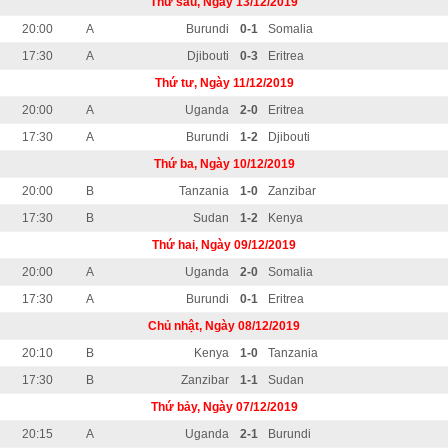
Thứ sáu, Ngày 13/12/2019
20:00
A
Burundi
0-1
Somalia
17:30
A
Djibouti
0-3
Eritrea
Thứ tư, Ngày 11/12/2019
20:00
A
Uganda
2-0
Eritrea
17:30
A
Burundi
1-2
Djibouti
Thứ ba, Ngày 10/12/2019
20:00
B
Tanzania
1-0
Zanzibar
17:30
B
Sudan
1-2
Kenya
Thứ hai, Ngày 09/12/2019
20:00
A
Uganda
2-0
Somalia
17:30
A
Burundi
0-1
Eritrea
Chủ nhật, Ngày 08/12/2019
20:10
B
Kenya
1-0
Tanzania
17:30
B
Zanzibar
1-1
Sudan
Thứ bảy, Ngày 07/12/2019
20:15
A
Uganda
2-1
Burundi