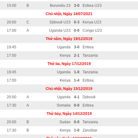
15:00
B
Burundiu 23
3-0
Eritrea U23
Chủ nhật, Ngày 18/07/2021
20:00
C
Djibouti U23
0-3
Kenya U23
17:00
A
Uganda U23
0-0
Congo U23
Thứ năm, Ngày 19/12/2019
19:45
Uganda
3-0
Eritrea
17:00
Kenya
2-1
Tanzania
Thứ ba, Ngày 17/12/2019
19:45
Uganda
1-0
Tanzania
17:00
Kenya
1-4
Eritrea
Chủ nhật, Ngày 15/12/2019
20:00
A
Uganda
4-1
Djibouti
17:30
A
Somalia
0-0
Eritrea
Thứ bảy, Ngày 14/12/2019
20:00
B
Sudan
0-0
Tanzania
17:30
B
Kenya
1-0
Zanzibar