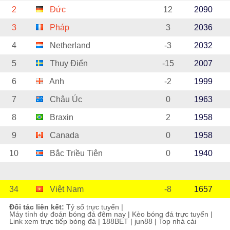
2
Đức
12
2090
3
Pháp
3
2036
4
Netherland
-3
2032
5
Thụy Điển
-15
2007
6
Anh
-2
1999
7
Châu Úc
0
1963
8
Braxin
2
1958
9
Canada
0
1958
10
Bắc Triều Tiên
0
1940
34
Việt Nam
-8
1657
Đối tác liên kết:
Tỷ số trực tuyến
|
Máy tính dự đoán bóng đá đêm nay
|
Kèo bóng đá trực tuyến
|
Link xem trực tiếp bóng đá
|
188BET
|
jun88
|
Top nhà cái