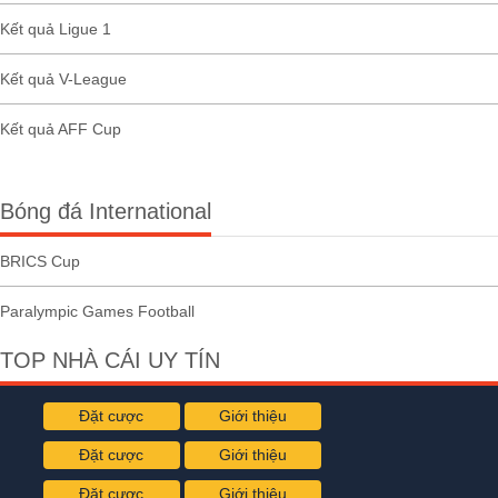
Kết quả Ligue 1
Kết quả V-League
Kết quả AFF Cup
Bóng đá International
BRICS Cup
Paralympic Games Football
TOP NHÀ CÁI UY TÍN
Đặt cược
Giới thiệu
Đặt cược
Giới thiệu
Đặt cược
Giới thiệu