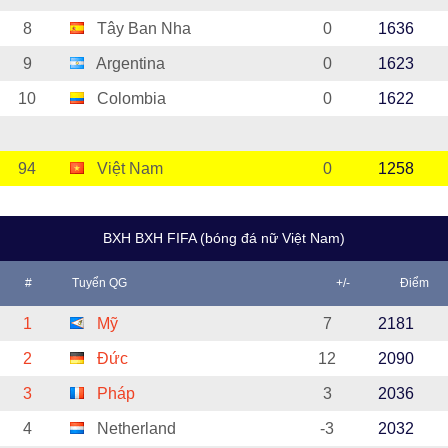
8
Tây Ban Nha
0
1636
9
Argentina
0
1623
10
Colombia
0
1622
94
Việt Nam
0
1258
BXH BXH FIFA (bóng đá nữ Việt Nam)
#
Tuyển QG
+/-
Điểm
1
Mỹ
7
2181
2
Đức
12
2090
3
Pháp
3
2036
4
Netherland
-3
2032