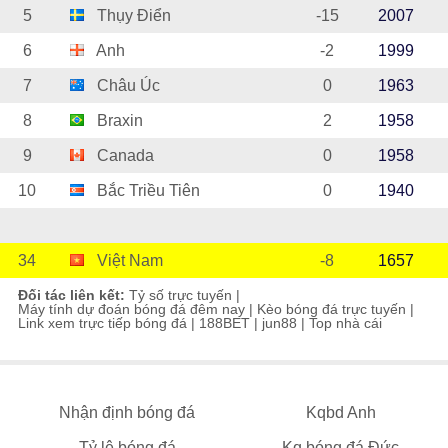
5
Thụy Điển
-15
2007
6
Anh
-2
1999
7
Châu Úc
0
1963
8
Braxin
2
1958
9
Canada
0
1958
10
Bắc Triều Tiên
0
1940
34
Việt Nam
-8
1657
Đối tác liên kết:
Tỷ số trực tuyến
|
Máy tính dự đoán bóng đá đêm nay
|
Kèo bóng đá trực tuyến
|
Link xem trực tiếp bóng đá
|
188BET
|
jun88
|
Top nhà cái
Nhận định bóng đá
Kqbd Anh
Tỷ lệ bóng đá
Kq bóng đá Đức