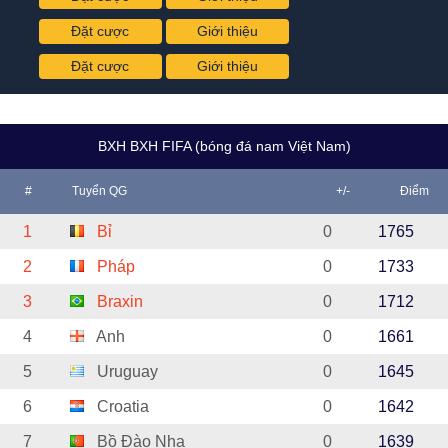
Đặt cược
Giới thiệu
Đặt cược
Giới thiệu
BXH BXH FIFA (bóng đá nam Việt Nam)
#
Tuyển QG
+/-
Điểm
1
Bỉ
0
1765
2
Pháp
0
1733
3
Braxin
0
1712
4
Anh
0
1661
5
Uruguay
0
1645
6
Croatia
0
1642
7
Bồ Đào Nha
0
1639