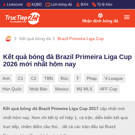
Livescore
KQBD
Lịch bóng đá
BXH
Tỷ lệ Kèo
Nhận định bóng đá
Kết quả bóng đá
Brazil Primeira Liga Cup
Kết quả bóng đá Brazil Primeira Liga Cup
2026 mới nhất hôm nay
Anh
C1
C2
TBN
Đức
Ý
Pháp
V-League
Hàn Quốc
Nhật Bản
Mexico
Mỹ MLS
AFF Cup
Kết quả bóng đá Brazil Primeira Liga Cup 2017
cập nhật mới
nhất hôm nay. Xem chi tiết tỷ số hiệp 1, cả trận, diễn biến kết quả
trực tiếp, chấm điểm cầu thủ... tất cả các trận đấu tại Brazil