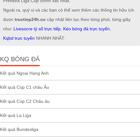
Primeira Liga Cup chính xác nhất.
Ngoài ra, quý vị và các bạn có thể xem thêm các thông tin hữu ích
được
tructiep24h.co
cập nhật liên tục theo từng phút, từng giây
như:
Livesocre tỷ số trực tiếp
,
Kèo bóng đá trực tuyến
,
Kqbd trực tuyến
NHANH NHẤT.
KQ BÓNG ĐÁ
Kết quả Ngoại Hạng Anh
Kết quả Cúp C1 châu Âu
Kết quả Cúp C2 Châu âu
Kết quả La Liga
Kết quả Bundesliga