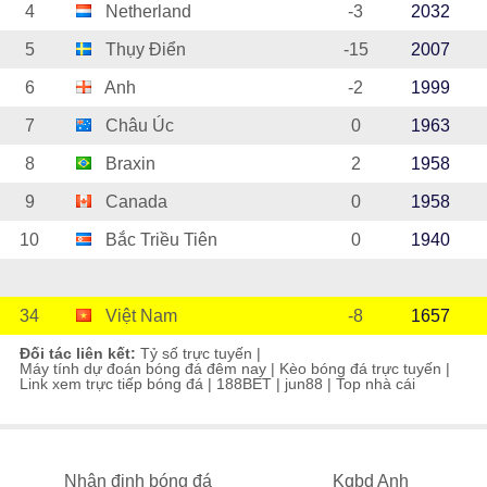
4
Netherland
-3
2032
5
Thụy Điển
-15
2007
6
Anh
-2
1999
7
Châu Úc
0
1963
8
Braxin
2
1958
9
Canada
0
1958
10
Bắc Triều Tiên
0
1940
34
Việt Nam
-8
1657
Đối tác liên kết:
Tỷ số trực tuyến
|
Máy tính dự đoán bóng đá đêm nay
|
Kèo bóng đá trực tuyến
|
Link xem trực tiếp bóng đá
|
188BET
|
jun88
|
Top nhà cái
Nhận định bóng đá
Kqbd Anh