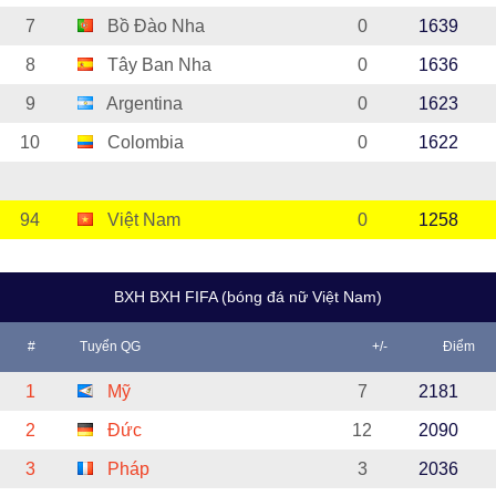
7
Bồ Đào Nha
0
1639
8
Tây Ban Nha
0
1636
9
Argentina
0
1623
10
Colombia
0
1622
94
Việt Nam
0
1258
BXH BXH FIFA (bóng đá nữ Việt Nam)
#
Tuyển QG
+/-
Điểm
1
Mỹ
7
2181
2
Đức
12
2090
3
Pháp
3
2036