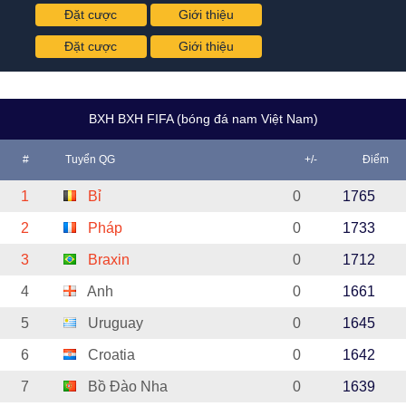
Đặt cược
Giới thiệu
Đặt cược
Giới thiệu
BXH BXH FIFA (bóng đá nam Việt Nam)
#
Tuyển QG
+/-
Điểm
1
Bỉ
0
1765
2
Pháp
0
1733
3
Braxin
0
1712
4
Anh
0
1661
5
Uruguay
0
1645
6
Croatia
0
1642
7
Bồ Đào Nha
0
1639