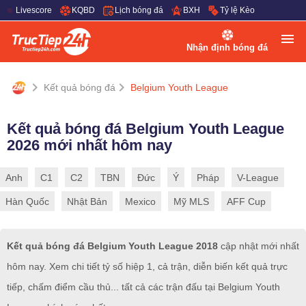
Livescore
KQBD
Lịch bóng đá
BXH
Tỷ lệ Kèo
Nhận định bóng đá
Kết quả bóng đá
Belgium Youth League
Kết quả bóng đá Belgium Youth League
2026 mới nhất hôm nay
Anh
C1
C2
TBN
Đức
Ý
Pháp
V-League
Hàn Quốc
Nhật Bản
Mexico
Mỹ MLS
AFF Cup
Kết quả bóng đá Belgium Youth League 2018
cập nhật mới nhất
hôm nay. Xem chi tiết tỷ số hiệp 1, cả trận, diễn biến kết quả trực
tiếp, chấm điểm cầu thủ... tất cả các trận đấu tại Belgium Youth