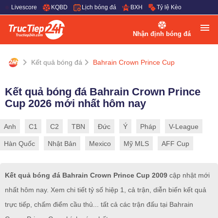
Livescore
KQBD
Lịch bóng đá
BXH
Tỷ lệ Kèo
Nhận định bóng đá
Kết quả bóng đá
Bahrain Crown Prince Cup
Kết quả bóng đá Bahrain Crown Prince
Cup 2026 mới nhất hôm nay
Anh
C1
C2
TBN
Đức
Ý
Pháp
V-League
Hàn Quốc
Nhật Bản
Mexico
Mỹ MLS
AFF Cup
Kết quả bóng đá Bahrain Crown Prince Cup 2009
cập nhật mới
nhất hôm nay. Xem chi tiết tỷ số hiệp 1, cả trận, diễn biến kết quả
trực tiếp, chấm điểm cầu thủ... tất cả các trận đấu tại Bahrain