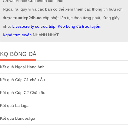
Crown Prince Cup chính xác nhất.
Ngoài ra, quý vị và các bạn có thể xem thêm các thông tin hữu ích
được
tructiep24h.co
cập nhật liên tục theo từng phút, từng giây
như:
Livesocre tỷ số trực tiếp
,
Kèo bóng đá trực tuyến
,
Kqbd trực tuyến
NHANH NHẤT.
KQ BÓNG ĐÁ
Kết quả Ngoại Hạng Anh
Kết quả Cúp C1 châu Âu
Kết quả Cúp C2 Châu âu
Kết quả La Liga
Kết quả Bundesliga