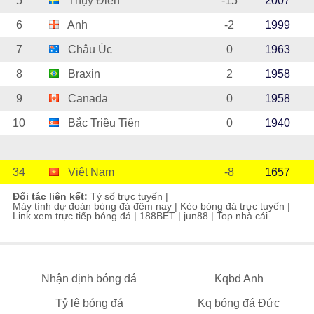
5
Thụy Điển
-15
2007
6
Anh
-2
1999
7
Châu Úc
0
1963
8
Braxin
2
1958
9
Canada
0
1958
10
Bắc Triều Tiên
0
1940
34
Việt Nam
-8
1657
Đối tác liên kết:
Tỷ số trực tuyến
|
Máy tính dự đoán bóng đá đêm nay
|
Kèo bóng đá trực tuyến
|
Link xem trực tiếp bóng đá
|
188BET
|
jun88
|
Top nhà cái
Nhận định bóng đá
Kqbd Anh
Tỷ lệ bóng đá
Kq bóng đá Đức