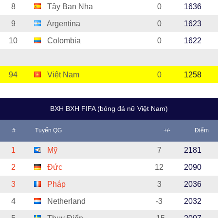
8
Tây Ban Nha
0
1636
9
Argentina
0
1623
10
Colombia
0
1622
94
Việt Nam
0
1258
BXH BXH FIFA (bóng đá nữ Việt Nam)
#
Tuyển QG
+/-
Điểm
1
Mỹ
7
2181
2
Đức
12
2090
3
Pháp
3
2036
4
Netherland
-3
2032