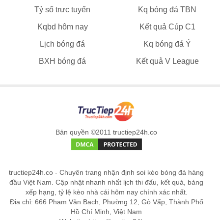
Tỷ số trực tuyến
Kq bóng đá TBN
Kqbd hôm nay
Kết quả Cúp C1
Lịch bóng đá
Kq bóng đá Ý
BXH bóng đá
Kết quả V League
Bản quyền ©2011 tructiep24h.co
tructiep24h.co - Chuyên trang nhận định soi kèo bóng đá hàng
đầu Việt Nam. Cập nhật nhanh nhất lịch thi đấu, kết quả, bảng
xếp hạng, tỷ lệ kèo nhà cái hôm nay chính xác nhất.
Địa chỉ: 666 Phạm Văn Bạch, Phường 12, Gò Vấp, Thành Phố
Hồ Chí Minh, Việt Nam