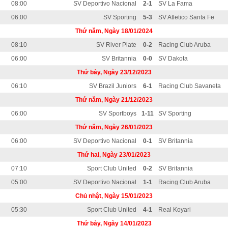
08:00
SV Deportivo Nacional
2-1
SV La Fama
06:00
SV Sporting
5-3
SV Atletico Santa Fe
Thứ năm, Ngày 18/01/2024
08:10
SV River Plate
0-2
Racing Club Aruba
06:00
SV Britannia
0-0
SV Dakota
Thứ bảy, Ngày 23/12/2023
06:10
SV Brazil Juniors
6-1
Racing Club Savaneta
Thứ năm, Ngày 21/12/2023
06:00
SV Sportboys
1-11
SV Sporting
Thứ năm, Ngày 26/01/2023
06:00
SV Deportivo Nacional
0-1
SV Britannia
Thứ hai, Ngày 23/01/2023
07:10
Sport Club United
0-2
SV Britannia
05:00
SV Deportivo Nacional
1-1
Racing Club Aruba
Chủ nhật, Ngày 15/01/2023
05:30
Sport Club United
4-1
Real Koyari
Thứ bảy, Ngày 14/01/2023