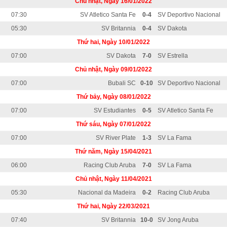
Chủ nhật, Ngày 16/01/2022
07:30
SV Atletico Santa Fe
0-4
SV Deportivo Nacional
05:30
SV Britannia
0-4
SV Dakota
Thứ hai, Ngày 10/01/2022
07:00
SV Dakota
7-0
SV Estrella
Chủ nhật, Ngày 09/01/2022
07:00
Bubali SC
0-10
SV Deportivo Nacional
Thứ bảy, Ngày 08/01/2022
07:00
SV Estudiantes
0-5
SV Atletico Santa Fe
Thứ sáu, Ngày 07/01/2022
07:00
SV River Plate
1-3
SV La Fama
Thứ năm, Ngày 15/04/2021
06:00
Racing Club Aruba
7-0
SV La Fama
Chủ nhật, Ngày 11/04/2021
05:30
Nacional da Madeira
0-2
Racing Club Aruba
Thứ hai, Ngày 22/03/2021
07:40
SV Britannia
10-0
SV Jong Aruba