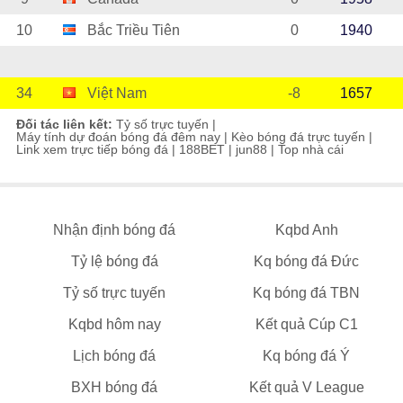
10
Bắc Triều Tiên
0
1940
34
Việt Nam
-8
1657
Đối tác liên kết:
Tỷ số trực tuyến
|
Máy tính dự đoán bóng đá đêm nay
|
Kèo bóng đá trực tuyến
|
Link xem trực tiếp bóng đá
|
188BET
|
jun88
|
Top nhà cái
Nhận định bóng đá
Kqbd Anh
Tỷ lệ bóng đá
Kq bóng đá Đức
Tỷ số trực tuyến
Kq bóng đá TBN
Kqbd hôm nay
Kết quả Cúp C1
Lịch bóng đá
Kq bóng đá Ý
BXH bóng đá
Kết quả V League