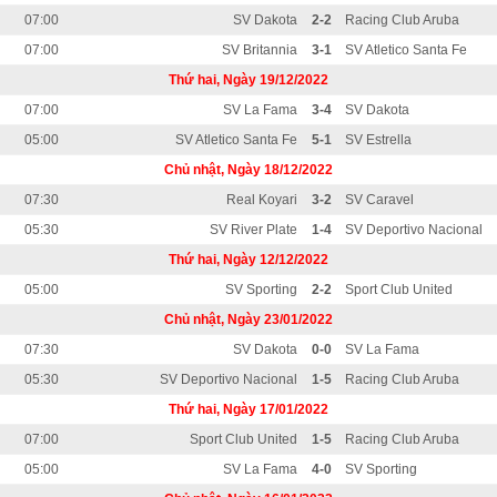
07:00
SV Dakota
2-2
Racing Club Aruba
07:00
SV Britannia
3-1
SV Atletico Santa Fe
Thứ hai, Ngày 19/12/2022
07:00
SV La Fama
3-4
SV Dakota
05:00
SV Atletico Santa Fe
5-1
SV Estrella
Chủ nhật, Ngày 18/12/2022
07:30
Real Koyari
3-2
SV Caravel
05:30
SV River Plate
1-4
SV Deportivo Nacional
Thứ hai, Ngày 12/12/2022
05:00
SV Sporting
2-2
Sport Club United
Chủ nhật, Ngày 23/01/2022
07:30
SV Dakota
0-0
SV La Fama
05:30
SV Deportivo Nacional
1-5
Racing Club Aruba
Thứ hai, Ngày 17/01/2022
07:00
Sport Club United
1-5
Racing Club Aruba
05:00
SV La Fama
4-0
SV Sporting