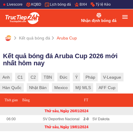
Livescore
KQBD
Lịch bóng đá
BXH
Tỷ lệ Kèo
Nhận định bóng đá
Kết quả bóng đá
Aruba Cup
Kết quả bóng đá Aruba Cup 2026 mới
nhất hôm nay
Anh
C1
C2
TBN
Đức
Ý
Pháp
V-League
Hàn Quốc
Nhật Bản
Mexico
Mỹ MLS
AFF Cup
Thời gian
Bảng
FT
Thứ sáu, Ngày 26/01/2024
06:00
SV Deportivo Nacional
2-0
SV Dakota
Thứ sáu, Ngày 19/01/2024