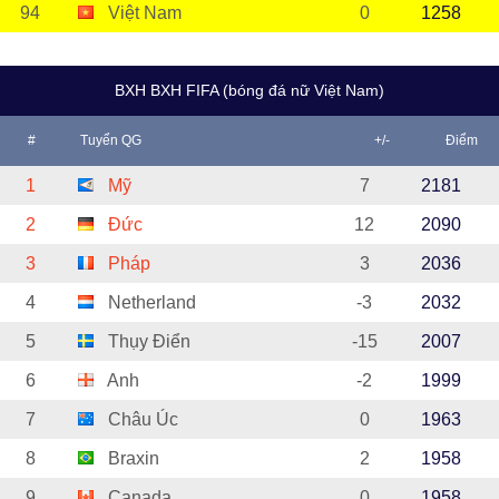
94
Việt Nam
0
1258
BXH BXH FIFA (bóng đá nữ Việt Nam)
#
Tuyển QG
+/-
Điểm
1
Mỹ
7
2181
2
Đức
12
2090
3
Pháp
3
2036
4
Netherland
-3
2032
5
Thụy Điển
-15
2007
6
Anh
-2
1999
7
Châu Úc
0
1963
8
Braxin
2
1958
9
Canada
0
1958