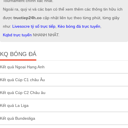
Tournament chính xác nhất.
Ngoài ra, quý vị và các bạn có thể xem thêm các thông tin hữu ích
được
tructiep24h.co
cập nhật liên tục theo từng phút, từng giây
như:
Livesocre tỷ số trực tiếp
,
Kèo bóng đá trực tuyến
,
Kqbd trực tuyến
NHANH NHẤT.
KQ BÓNG ĐÁ
Kết quả Ngoại Hạng Anh
Kết quả Cúp C1 châu Âu
Kết quả Cúp C2 Châu âu
Kết quả La Liga
Kết quả Bundesliga