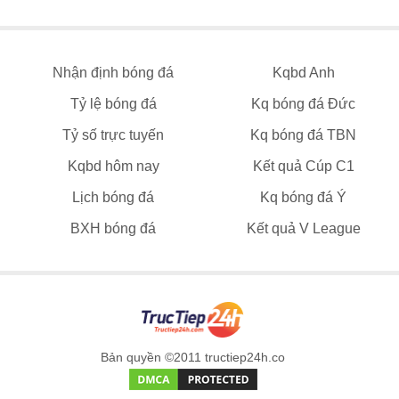
Nhận định bóng đá
Kqbd Anh
Tỷ lệ bóng đá
Kq bóng đá Đức
Tỷ số trực tuyến
Kq bóng đá TBN
Kqbd hôm nay
Kết quả Cúp C1
Lịch bóng đá
Kq bóng đá Ý
BXH bóng đá
Kết quả V League
Bản quyền ©2011 tructiep24h.co