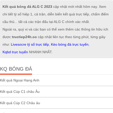
Kết quả bóng đá ALG C 2023
cập nhật mới nhất hôm nay. Xem
chi tiết tỷ số hiệp 1, cả trận, diễn biến kết quả trực tiếp, chấm điểm
cầu thủ... tất cả các trận đấu tại ALG C chính xác nhất.
Ngoài ra, quý vị và các bạn có thể xem thêm các thông tin hữu ích
được
tructiep24h.co
cập nhật liên tục theo từng phút, từng giây
như:
Livesocre tỷ số trực tiếp
,
Kèo bóng đá trực tuyến
,
Kqbd trực tuyến
NHANH NHẤT.
KQ BÓNG ĐÁ
Kết quả Ngoại Hạng Anh
Kết quả Cúp C1 châu Âu
Kết quả Cúp C2 Châu âu