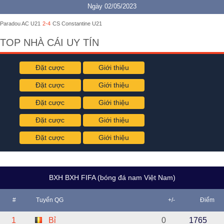
Ngày 02/05/2023
Paradou AC U21
2-4
CS Constantine U21
TOP NHÀ CÁI UY TÍN
Đặt cược
Giới thiệu
Đặt cược
Giới thiệu
Đặt cược
Giới thiệu
Đặt cược
Giới thiệu
Đặt cược
Giới thiệu
BXH BXH FIFA (bóng đá nam Việt Nam)
#
Tuyển QG
+/-
Điểm
1
Bỉ
0
1765