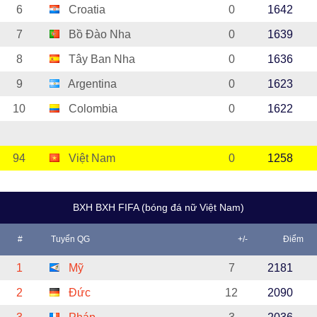
6
Croatia
0
1642
7
Bồ Đào Nha
0
1639
8
Tây Ban Nha
0
1636
9
Argentina
0
1623
10
Colombia
0
1622
94
Việt Nam
0
1258
BXH BXH FIFA (bóng đá nữ Việt Nam)
#
Tuyển QG
+/-
Điểm
1
Mỹ
7
2181
2
Đức
12
2090