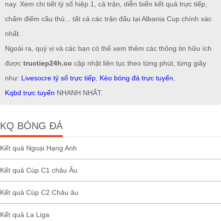
nay. Xem chi tiết tỷ số hiệp 1, cả trận, diễn biến kết quả trực tiếp,
chấm điểm cầu thủ... tất cả các trận đấu tại Albania Cup chính xác
nhất.
Ngoài ra, quý vị và các bạn có thể xem thêm các thông tin hữu ích
được
tructiep24h.co
cập nhật liên tục theo từng phút, từng giây
như:
Livesocre tỷ số trực tiếp
,
Kèo bóng đá trực tuyến
,
Kqbd trực tuyến
NHANH NHẤT.
KQ BÓNG ĐÁ
Kết quả Ngoại Hạng Anh
Kết quả Cúp C1 châu Âu
Kết quả Cúp C2 Châu âu
Kết quả La Liga