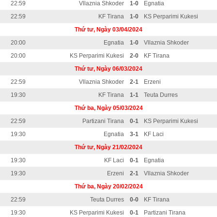
22:59
Vllaznia Shkoder
1-0
Egnatia
22:59
KF Tirana
1-0
KS Perparimi Kukesi
Thứ tư, Ngày 03/04/2024
20:00
Egnatia
1-0
Vllaznia Shkoder
20:00
KS Perparimi Kukesi
2-0
KF Tirana
Thứ tư, Ngày 06/03/2024
22:59
Vllaznia Shkoder
2-1
Erzeni
19:30
KF Tirana
1-1
Teuta Durres
Thứ ba, Ngày 05/03/2024
22:59
Partizani Tirana
0-1
KS Perparimi Kukesi
19:30
Egnatia
3-1
KF Laci
Thứ tư, Ngày 21/02/2024
19:30
KF Laci
0-1
Egnatia
19:30
Erzeni
2-1
Vllaznia Shkoder
Thứ ba, Ngày 20/02/2024
22:59
Teuta Durres
0-0
KF Tirana
19:30
KS Perparimi Kukesi
0-1
Partizani Tirana