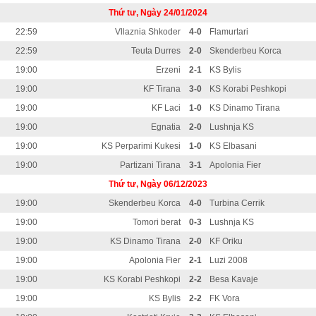
Thứ tư, Ngày 24/01/2024
22:59
Vllaznia Shkoder
4-0
Flamurtari
22:59
Teuta Durres
2-0
Skenderbeu Korca
19:00
Erzeni
2-1
KS Bylis
19:00
KF Tirana
3-0
KS Korabi Peshkopi
19:00
KF Laci
1-0
KS Dinamo Tirana
19:00
Egnatia
2-0
Lushnja KS
19:00
KS Perparimi Kukesi
1-0
KS Elbasani
19:00
Partizani Tirana
3-1
Apolonia Fier
Thứ tư, Ngày 06/12/2023
19:00
Skenderbeu Korca
4-0
Turbina Cerrik
19:00
Tomori berat
0-3
Lushnja KS
19:00
KS Dinamo Tirana
2-0
KF Oriku
19:00
Apolonia Fier
2-1
Luzi 2008
19:00
KS Korabi Peshkopi
2-2
Besa Kavaje
19:00
KS Bylis
2-2
FK Vora