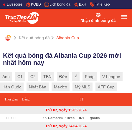
Livescore
KQBD
Lịch bóng đá
BXH
Tỷ lệ Kèo
Nhận định bóng đá
Kết quả bóng đá
Albania Cup
Kết quả bóng đá Albania Cup 2026 mới
nhất hôm nay
Anh
C1
C2
TBN
Đức
Ý
Pháp
V-League
Hàn Quốc
Nhật Bản
Mexico
Mỹ MLS
AFF Cup
Thời gian
Bảng
FT
Thứ tư, Ngày 15/05/2024
00:00
KS Perparimi Kukesi
0-1
Egnatia
Thứ tư, Ngày 24/04/2024