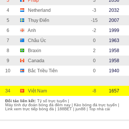
3
Pháp
3
2036
4
Netherland
-3
2032
5
Thụy Điển
-15
2007
6
Anh
-2
1999
7
Châu Úc
0
1963
8
Braxin
2
1958
9
Canada
0
1958
10
Bắc Triều Tiên
0
1940
34
Việt Nam
-8
1657
Đối tác liên kết:
Tỷ số trực tuyến
|
Máy tính dự đoán bóng đá đêm nay
|
Kèo bóng đá trực tuyến
|
Link xem trực tiếp bóng đá
|
188BET
|
jun88
|
Top nhà cái