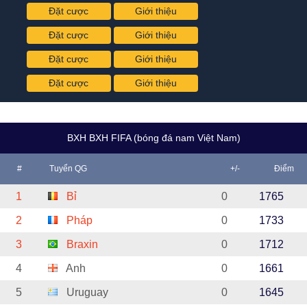
Đặt cược
Giới thiệu
Đặt cược
Giới thiệu
Đặt cược
Giới thiệu
Đặt cược
Giới thiệu
BXH BXH FIFA (bóng đá nam Việt Nam)
#
Tuyển QG
+/-
Điểm
1
Bỉ
0
1765
2
Pháp
0
1733
3
Braxin
0
1712
4
Anh
0
1661
5
Uruguay
0
1645