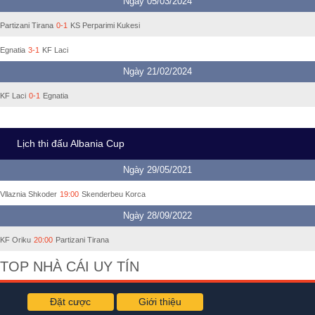
Ngày 05/03/2024
Partizani Tirana
0-1
KS Perparimi Kukesi
Egnatia
3-1
KF Laci
Ngày 21/02/2024
KF Laci
0-1
Egnatia
Lịch thi đấu Albania Cup
Ngày 29/05/2021
Vllaznia Shkoder
19:00
Skenderbeu Korca
Ngày 28/09/2022
KF Oriku
20:00
Partizani Tirana
TOP NHÀ CÁI UY TÍN
Đặt cược
Giới thiệu