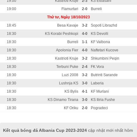
19:00
Kastrioti Kruje
2-3
KS Elbasani
19:00
Flamurtari
2-0
Burreli
Thứ tư, Ngày 18/10/2023
18:45
Besa Kavaje
3-2
Sopoti Librazhd
18:30
KS Korabi Peshkopi
4-0
KS Devolli
18:30
Burreli
1-1
KF Valbona
18:30
Apolonia Fier
4-0
Naftetari Kucove
18:30
Kastrioti Kruje
3-2
Shkumbini Peqin
18:30
Terbuni Puke
2-4
FK Vora
18:30
Luzi 2008
3-2
Butrinti Sarande
18:30
Lushnja KS
3-0
Laberia
18:30
KS Bylis
4-1
KF Murlani
18:30
KS Dinamo Tirana
3-0
KS Iliria Fushe
18:30
KF Oriku
2-0
Pogradeci
Kết quả bóng đá Albania Cup 2023-2024
cập nhật mới nhất hôm