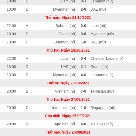
18:00
D
Guam (nữ)
0-3
Lebanon (nữ)
13:00
D
Myanmar (nữ)
2-0
UAE (nữ)
Thứ năm, Ngày 21/10/2021
22:00
A
Bahrain (nữ)
0-0
Laos (nữ)
18:00
D
Guam (nữ)
0-8
Myanmar (nữ)
13:00
D
Lebanon (nữ)
1-0
UAE (nữ)
Thứ hai, Ngày 18/10/2021
22:00
A
Laos (nữ)
0-4
Chinese Taipei (nữ)
18:00
D
UAE (nữ)
2-1
Guam (nữ)
13:00
D
Myanmar (nữ)
4-0
Lebanon (nữ)
Thứ tư, Ngày 29/09/2021
20:00
B
Vietnam (nữ)
7-0
Tajikistan (nữ)
Thứ hai, Ngày 27/09/2021
20:00
C
Indonesia (nữ)
1-0
Singapore (nữ)
Chủ nhật, Ngày 26/09/2021
20:00
B
Tajikistan (nữ)
4-0
Maldives (nữ)
Thứ bảy, Ngày 25/09/2021