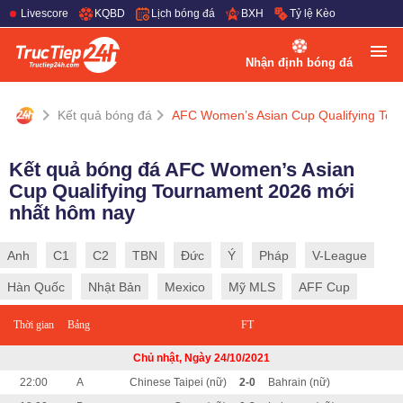
Livescore
KQBD
Lịch bóng đá
BXH
Tỷ lệ Kèo
Nhận định bóng đá
Kết quả bóng đá
AFC Women’s Asian Cup Qualifying Tou
Kết quả bóng đá AFC Women’s Asian
Cup Qualifying Tournament 2026 mới
nhất hôm nay
Anh
C1
C2
TBN
Đức
Ý
Pháp
V-League
Hàn Quốc
Nhật Bản
Mexico
Mỹ MLS
AFF Cup
Thời gian
Bảng
FT
Chủ nhật, Ngày 24/10/2021
22:00
A
Chinese Taipei (nữ)
2-0
Bahrain (nữ)