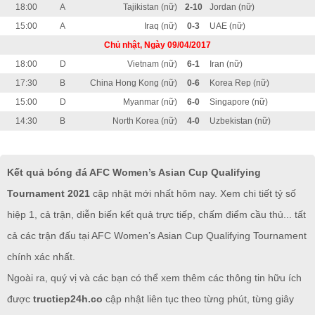
18:00
A
Tajikistan (nữ)
2-10
Jordan (nữ)
15:00
A
Iraq (nữ)
0-3
UAE (nữ)
Chủ nhật, Ngày 09/04/2017
18:00
D
Vietnam (nữ)
6-1
Iran (nữ)
17:30
B
China Hong Kong (nữ)
0-6
Korea Rep (nữ)
15:00
D
Myanmar (nữ)
6-0
Singapore (nữ)
14:30
B
North Korea (nữ)
4-0
Uzbekistan (nữ)
Kết quả bóng đá AFC Women’s Asian Cup Qualifying
Tournament 2021
cập nhật mới nhất hôm nay. Xem chi tiết tỷ số
hiệp 1, cả trận, diễn biến kết quả trực tiếp, chấm điểm cầu thủ... tất
cả các trận đấu tại AFC Women’s Asian Cup Qualifying Tournament
chính xác nhất.
Ngoài ra, quý vị và các bạn có thể xem thêm các thông tin hữu ích
được
tructiep24h.co
cập nhật liên tục theo từng phút, từng giây