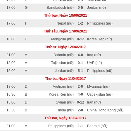
17:00
G
Bangladesh (nữ)
0-5
Jordan (nữ)
Thứ bảy, Ngày 18/09/2021
17:00
F
Nepal (nữ)
1-2
Philippines (nữ)
Thứ sáu, Ngày 17/09/2021
18:00
E
Mongolia (nữ)
0-12
Korea Rep (nữ)
Thứ tư, Ngày 12/04/2017
21:00
A
Bahrain (nữ)
4-0
Iraq (nữ)
18:00
A
Tajikistan (nữ)
0-1
UAE (nữ)
15:00
A
Jordan (nữ)
5-1
Philippines (nữ)
Thứ ba, Ngày 11/04/2017
18:00
D
Vietnam (nữ)
2-0
Myanmar (nữ)
16:30
B
Korea Rep (nữ)
4-0
Uzbekistan (nữ)
15:00
D
Syrian (nữ)
0-12
Iran (nữ)
13:30
B
India (nữ)
2-0
China Hong Kong (nữ)
Thứ hai, Ngày 10/04/2017
21:00
A
Philippines (nữ)
1-1
Bahrain (nữ)