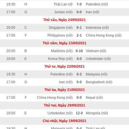
19:30
H
Thái Lan nữ
7-0
Palestine (nữ)
17:00
G
Jordan (nữ)
0-0
Iran (nữ)
Thứ sáu, Ngày 24/09/2021
20:00
C
Singapore (nữ)
0-1
Indonesia (nữ)
17:00
F
Philippines (nữ)
2-1
China Hong Kong (nữ)
Thứ năm, Ngày 23/09/2021
20:00
B
Maldives (nữ)
0-16
Vietnam (nữ)
18:00
E
Korea Rep (nữ)
4-0
Uzbekistan (nữ)
Thứ tư, Ngày 22/09/2021
19:30
H
Palestine (nữ)
0-2
Malaysia (nữ)
17:00
G
Iran (nữ)
5-0
Bangladesh (nữ)
Thứ ba, Ngày 21/09/2021
17:00
F
China Hong Kong (nữ)
0-0
Nepal (nữ)
Thứ hai, Ngày 20/09/2021
18:00
E
Uzbekistan (nữ)
12-0
Mongolia (nữ)
Chủ nhật, Ngày 19/09/2021
19:30
H
Malaysia (nữ)
0-4
Thái Lan nữ