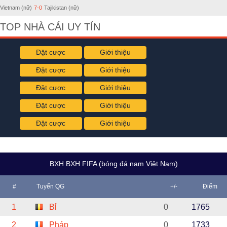
Vietnam (nữ)
7-0
Tajikistan (nữ)
TOP NHÀ CÁI UY TÍN
Đặt cược
Giới thiệu
Đặt cược
Giới thiệu
Đặt cược
Giới thiệu
Đặt cược
Giới thiệu
Đặt cược
Giới thiệu
BXH BXH FIFA (bóng đá nam Việt Nam)
#
Tuyển QG
+/-
Điểm
1
Bỉ
0
1765
2
Pháp
0
1733