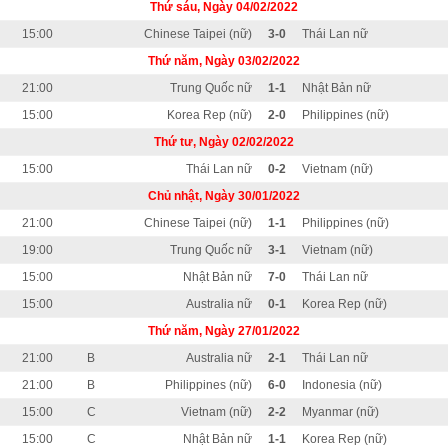
Thứ sáu, Ngày 04/02/2022
15:00
Chinese Taipei (nữ)
3-0
Thái Lan nữ
Thứ năm, Ngày 03/02/2022
21:00
Trung Quốc nữ
1-1
Nhật Bản nữ
15:00
Korea Rep (nữ)
2-0
Philippines (nữ)
Thứ tư, Ngày 02/02/2022
15:00
Thái Lan nữ
0-2
Vietnam (nữ)
Chủ nhật, Ngày 30/01/2022
21:00
Chinese Taipei (nữ)
1-1
Philippines (nữ)
19:00
Trung Quốc nữ
3-1
Vietnam (nữ)
15:00
Nhật Bản nữ
7-0
Thái Lan nữ
15:00
Australia nữ
0-1
Korea Rep (nữ)
Thứ năm, Ngày 27/01/2022
21:00
B
Australia nữ
2-1
Thái Lan nữ
21:00
B
Philippines (nữ)
6-0
Indonesia (nữ)
15:00
C
Vietnam (nữ)
2-2
Myanmar (nữ)
15:00
C
Nhật Bản nữ
1-1
Korea Rep (nữ)