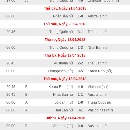
17:00
A
Trung Quốc nữ
4-0
Chinese Taipei (nữ)
Thứ bảy, Ngày 21/04/2018
00:00
Nhật Bản nữ
1-0
Australia nữ
Thứ sáu, Ngày 20/04/2018
20:45
Trung Quốc nữ
3-1
Thái Lan nữ
Thứ tư, Ngày 18/04/2018
00:00
Trung Quốc nữ
1-3
Nhật Bản nữ
Thứ ba, Ngày 17/04/2018
20:45
Australia nữ
2-2
Thái Lan nữ
00:00
Philippines (nữ)
0-5
Korea Rep (nữ)
Thứ sáu, Ngày 13/04/2018
20:45
B
Korea Rep (nữ)
4-0
Vietnam (nữ)
20:45
B
Nhật Bản nữ
1-1
Australia nữ
00:00
A
Jordan (nữ)
1-8
Trung Quốc nữ
00:00
A
Thái Lan nữ
3-1
Philippines (nữ)
Thứ tư, Ngày 11/04/2018
00:00
B
Vietnam (nữ)
0-8
Australia nữ