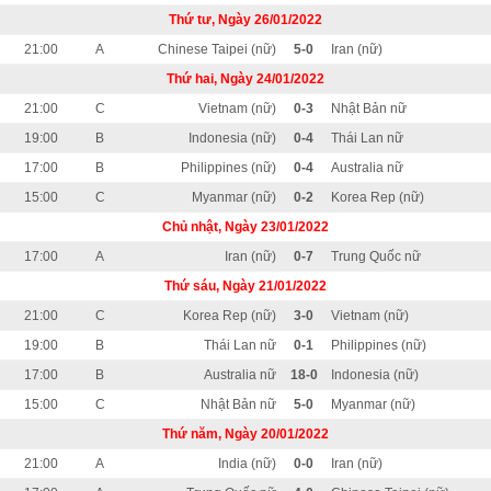
Thứ tư, Ngày 26/01/2022
21:00
A
Chinese Taipei (nữ)
5-0
Iran (nữ)
Thứ hai, Ngày 24/01/2022
21:00
C
Vietnam (nữ)
0-3
Nhật Bản nữ
19:00
B
Indonesia (nữ)
0-4
Thái Lan nữ
17:00
B
Philippines (nữ)
0-4
Australia nữ
15:00
C
Myanmar (nữ)
0-2
Korea Rep (nữ)
Chủ nhật, Ngày 23/01/2022
17:00
A
Iran (nữ)
0-7
Trung Quốc nữ
Thứ sáu, Ngày 21/01/2022
21:00
C
Korea Rep (nữ)
3-0
Vietnam (nữ)
19:00
B
Thái Lan nữ
0-1
Philippines (nữ)
17:00
B
Australia nữ
18-0
Indonesia (nữ)
15:00
C
Nhật Bản nữ
5-0
Myanmar (nữ)
Thứ năm, Ngày 20/01/2022
21:00
A
India (nữ)
0-0
Iran (nữ)