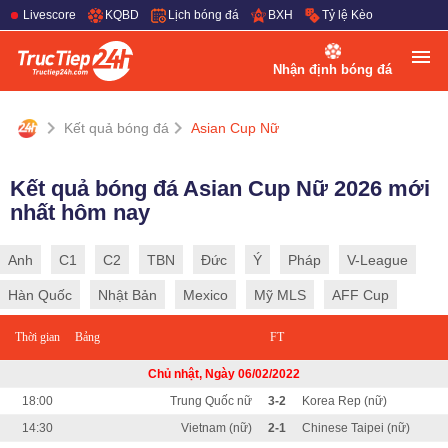
Livescore
KQBD
Lịch bóng đá
BXH
Tỷ lệ Kèo
Nhận định bóng đá
Kết quả bóng đá
Asian Cup Nữ
Kết quả bóng đá Asian Cup Nữ 2026 mới
nhất hôm nay
Anh
C1
C2
TBN
Đức
Ý
Pháp
V-League
Hàn Quốc
Nhật Bản
Mexico
Mỹ MLS
AFF Cup
Thời gian
Bảng
FT
Chủ nhật, Ngày 06/02/2022
18:00
Trung Quốc nữ
3-2
Korea Rep (nữ)
14:30
Vietnam (nữ)
2-1
Chinese Taipei (nữ)