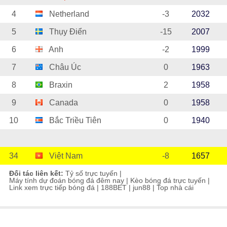
4
Netherland
-3
2032
5
Thụy Điển
-15
2007
6
Anh
-2
1999
7
Châu Úc
0
1963
8
Braxin
2
1958
9
Canada
0
1958
10
Bắc Triều Tiên
0
1940
34
Việt Nam
-8
1657
Đối tác liên kết:
Tỷ số trực tuyến
|
Máy tính dự đoán bóng đá đêm nay
|
Kèo bóng đá trực tuyến
|
Link xem trực tiếp bóng đá
|
188BET
|
jun88
|
Top nhà cái