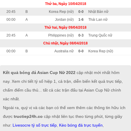
Thứ ba, Ngày 10/04/2018
20:45
B
Korea Rep (nữ)
0-0
Nhật Bản nữ
00:00
A
Jordan (nữ)
1-6
Thái Lan nữ
Thứ hai, Ngày 09/04/2018
20:45
A
Philippines (nữ)
0-3
Trung Quốc nữ
Chủ nhật, Ngày 08/04/2018
00:00
B
Australia nữ
0-0
Korea Rep (nữ)
Kết quả bóng đá Asian Cup Nữ 2022
cập nhật mới nhất hôm
nay. Xem chi tiết tỷ số hiệp 1, cả trận, diễn biến kết quả trực tiếp,
chấm điểm cầu thủ... tất cả các trận đấu tại Asian Cup Nữ chính
xác nhất.
Ngoài ra, quý vị và các bạn có thể xem thêm các thông tin hữu ích
được
tructiep24h.co
cập nhật liên tục theo từng phút, từng giây
như:
Livesocre tỷ số trực tiếp
,
Kèo bóng đá trực tuyến
,