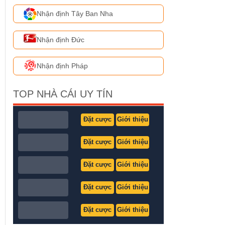
Nhận định Tây Ban Nha
Nhận định Đức
Nhận định Pháp
TOP NHÀ CÁI UY TÍN
Đặt cược
Giới thiệu
Đặt cược
Giới thiệu
Đặt cược
Giới thiệu
Đặt cược
Giới thiệu
Đặt cược
Giới thiệu