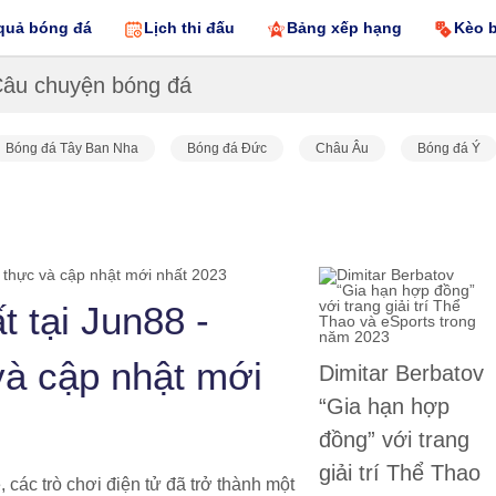
quả bóng đá
Lịch thi đấu
Bảng xếp hạng
Kèo 
âu chuyện bóng đá
Bóng đá Tây Ban Nha
Bóng đá Đức
Châu Âu
Bóng đá Ý
 tại Jun88 -
và cập nhật mới
Dimitar Berbatov
“Gia hạn hợp
đồng” với trang
giải trí Thể Thao
các trò chơi điện tử đã trở thành một