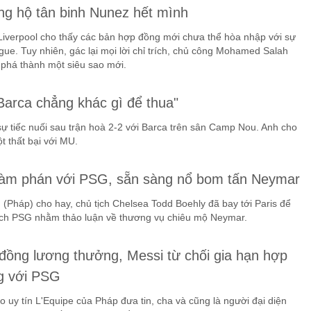
ng hộ tân binh Nunez hết mình
Liverpool cho thấy các bản hợp đồng mới chưa thể hòa nhập với sự
gue. Tuy nhiên, gác lại mọi lời chỉ trích, chủ công Mohamed Salah
 phá thành một siêu sao mới.
arca chẳng khác gì để thua"
ự tiếc nuối sau trận hoà 2-2 với Barca trên sân Camp Nou. Anh cho
t thất bại với MU.
àm phán với PSG, sẵn sàng nổ bom tấn Neymar
 (Pháp) cho hay, chủ tịch Chelsea Todd Boehly đã bay tới Paris để
ịch PSG nhằm thảo luận về thương vụ chiêu mộ Neymar.
đồng lương thưởng, Messi từ chối gia hạn hợp
g với PSG
o uy tín L'Equipe của Pháp đưa tin, cha và cũng là người đại diện