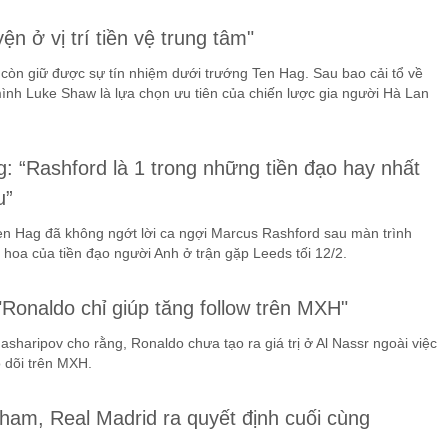
ện ở vị trí tiền vệ trung tâm"
 còn giữ được sự tín nhiệm dưới trướng Ten Hag. Sau bao cải tổ về
 mình Luke Shaw là lựa chọn ưu tiên của chiến lược gia người Hà Lan
: “Rashford là 1 trong những tiền đạo hay nhất
u”
en Hag đã không ngớt lời ca ngợi Marcus Rashford sau màn trình
 hoa của tiền đạo người Anh ở trận gặp Leeds tối 12/2.
"Ronaldo chỉ giúp tăng follow trên MXH"
asharipov cho rằng, Ronaldo chưa tạo ra giá trị ở Al Nassr ngoài việc
 dõi trên MXH.
gham, Real Madrid ra quyết định cuối cùng