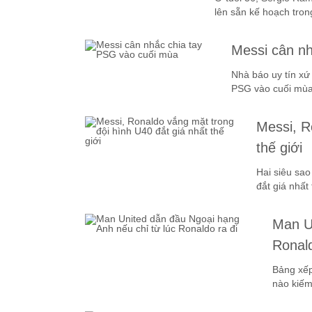
lên sẵn kế hoạch trong
Messi cân n
Nhà báo uy tín xứ
PSG vào cuối mùa 
Messi, R
thế giới
Hai siêu sao
đắt giá nhất
Man Un
Ronald
Bảng xếp
nào kiếm