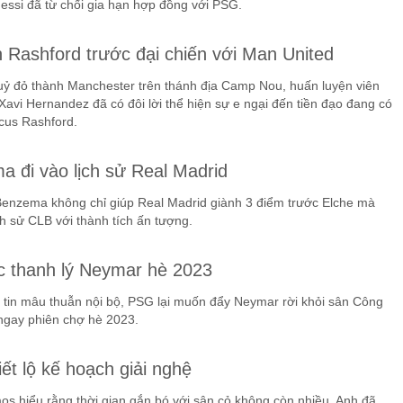
essi đã từ chối gia hạn hợp đồng với PSG.
n Rashford trước đại chiến với Man United
uỷ đỏ thành Manchester trên thánh địa Camp Nou, huấn luyện viên
avi Hernandez đã có đôi lời thể hiện sự e ngại đến tiền đạo đang có
cus Rashford.
 đi vào lịch sử Real Madrid
enzema không chỉ giúp Real Madrid giành 3 điểm trước Elche mà
h sử CLB với thành tích ấn tượng.
 thanh lý Neymar hè 2023
tin mâu thuẫn nội bộ, PSG lại muốn đẩy Neymar rời khỏi sân Công
ngay phiên chợ hè 2023.
ết lộ kế hoạch giải nghệ
os hiểu rằng thời gian gắn bó với sân cỏ không còn nhiều. Anh đã