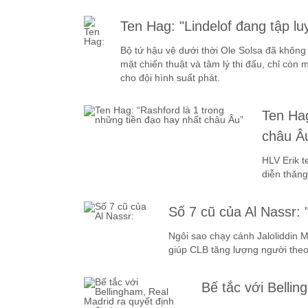
Ten Hag: "Lindelof đang tập luy
Bộ tứ hậu vệ dưới thời Ole Solsa đã không
mặt chiến thuật và tâm lý thi đấu, chỉ còn
cho đội hình suất phát.
Ten Hag
châu Â
HLV Erik t
diễn thăng
Số 7 cũ của Al Nassr: 
Ngôi sao chạy cánh Jaloliddin M
giúp CLB tăng lượng người theo
Bế tắc với Bellin