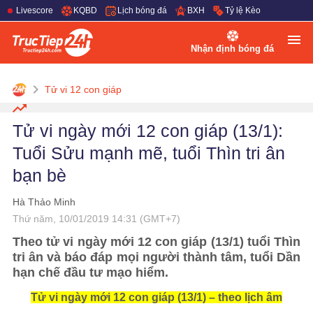
Livescore
KQBD
Lịch bóng đá
BXH
Tỷ lệ Kèo
Nhận định bóng đá
Tử vi 12 con giáp
Tử vi ngày mới 12 con giáp (13/1):
Tuổi Sửu mạnh mẽ, tuổi Thìn tri ân
bạn bè
Hà Thảo Minh
Thứ năm, 10/01/2019 14:31 (GMT+7)
Theo tử vi ngày mới 12 con giáp (13/1) tuổi Thìn
tri ân và báo đáp mọi người thành tâm, tuổi Dần
hạn chế đầu tư mạo hiểm.
Tử vi ngày mới 12 con giáp (13/1) – theo lịch âm