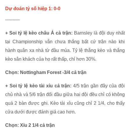
Dự đoán tỷ số hiệp 1: 0-0
----------
+ Soi tỷ lệ kèo châu Á cả trận:
Barnsley là đội duy nhất
tại Championship vẫn chưa thắng bất cứ trận nào khi
hành quân xa nhà từ đầu mùa. Tỷ lệ thắng kèo và thắng
kèo sân khách của họ rất thấp, chỉ hơn 30%.
Chọn: Nottingham Forest -3/4 cả trận
+ Soi tỷ lệ kèo tài xỉu cả trận:
4/5 trận gần đây của đội
chủ nhà và 5/6 trận đối đầu giữa hai đội đều chỉ có không
quá 2 bàn được ghi. Kèo tài xỉu cũng chỉ 2 1/4, cho thấy
cửa dưới được đánh giá cao hơn.
Chọn: Xỉu 2 1/4 cả trận