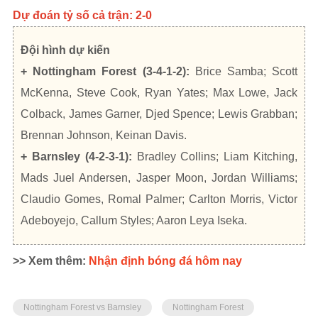
Dự đoán tỷ số cả trận: 2-0
Đội hình dự kiến
+ Nottingham Forest (3-4-1-2):
Brice Samba; Scott
McKenna, Steve Cook, Ryan Yates; Max Lowe, Jack
Colback, James Garner, Djed Spence; Lewis Grabban;
Brennan Johnson, Keinan Davis.
+ Barnsley (4-2-3-1):
Bradley Collins; Liam Kitching,
Mads Juel Andersen, Jasper Moon, Jordan Williams;
Claudio Gomes, Romal Palmer; Carlton Morris, Victor
Adeboyejo, Callum Styles; Aaron Leya Iseka.
>> Xem thêm:
Nhận định bóng đá hôm nay
Nottingham Forest vs Barnsley
Nottingham Forest