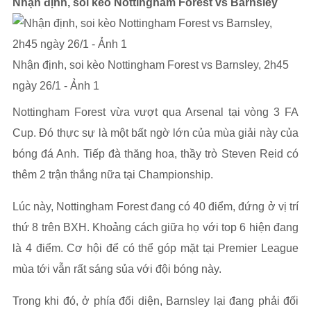
Nhận định, soi kèo Nottingham Forest vs Barnsley
Nhận định, soi kèo Nottingham Forest vs Barnsley, 2h45
ngày 26/1 - Ảnh 1
Nottingham Forest vừa vượt qua Arsenal tại vòng 3 FA
Cup. Đó thực sự là một bất ngờ lớn của mùa giải này của
bóng đá Anh. Tiếp đà thăng hoa, thầy trò Steven Reid có
thêm 2 trận thắng nữa tại Championship.
Lúc này, Nottingham Forest đang có 40 điểm, đứng ở vị trí
thứ 8 trên BXH. Khoảng cách giữa họ với top 6 hiện đang
là 4 điểm. Cơ hội để có thể góp mặt tại Premier League
mùa tới vẫn rất sáng sủa với đội bóng này.
Trong khi đó, ở phía đối diện, Barnsley lại đang phải đối