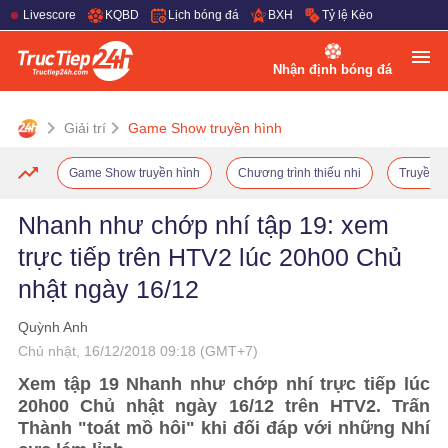
Livescore
KQBD
Lịch bóng đá
BXH
Tỷ lệ Kèo
Nhận định bóng đá
Giải trí
Game Show truyền hình
Game Show truyền hình
Chương trình thiếu nhi
Truyền h
Nhanh như chớp nhí tập 19: xem
trực tiếp trên HTV2 lúc 20h00 Chủ
nhật ngày 16/12
Quỳnh Anh
Chủ nhật, 16/12/2018 09:18 (GMT+7)
Xem tập 19 Nhanh như chớp nhí trực tiếp lúc
20h00 Chủ nhật ngày 16/12 trên HTV2. Trấn
Thành "toát mồ hôi" khi đối đáp với những Nhí