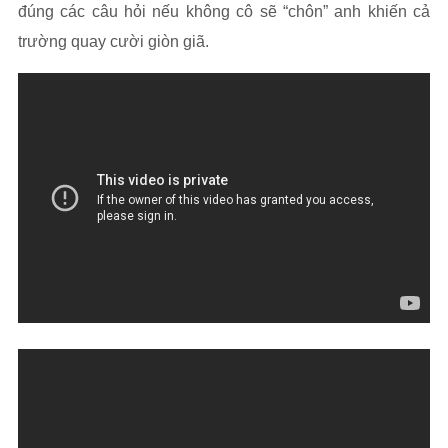
đúng các câu hỏi nếu không cô sẽ “chôn” anh khiến cả
trường quay cười giòn giã.