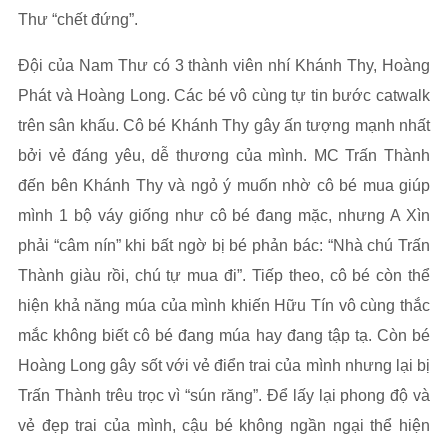
Thư “chết đứng”.
Đội của Nam Thư có 3 thành viên nhí Khánh Thy, Hoàng
Phát và Hoàng Long. Các bé vô cùng tự tin bước catwalk
trên sân khấu. Cô bé Khánh Thy gây ấn tượng mạnh nhất
bởi vẻ đáng yêu, dễ thương của mình. MC Trấn Thành
đến bên Khánh Thy và ngỏ ý muốn nhờ cô bé mua giúp
mình 1 bộ váy giống như cô bé đang mặc, nhưng A Xìn
phải “câm nín” khi bất ngờ bị bé phản bác: “Nhà chú Trấn
Thành giàu rồi, chú tự mua đi”. Tiếp theo, cô bé còn thể
hiện khả năng múa của mình khiến Hữu Tín vô cùng thắc
mắc không biết cô bé đang múa hay đang tập tạ. Còn bé
Hoàng Long gây sốt với vẻ điển trai của mình nhưng lại bị
Trấn Thành trêu trọc vì “sún răng”. Để lấy lại phong độ và
vẻ đẹp trai của mình, cậu bé không ngần ngại thể hiện