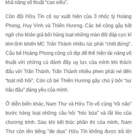
khả năng võ thuật “cao siêu”.
Còn đội Hữu Tín có sự xuất hiện của 3 nhóc tỳ Hoàng
Phong, Huy Vinh và Thiên Hương. Các bé cũng gây bất
ngờ cho khán giả bởi hàng loạt những màn đối đáp cực kì
lém lỉnh khiến MC Trấn Thành nhiều lúc phải “chết đứng”.
Cậu bé Hoàng Phong cũng có dịp để thể hiện tài năng võ
thuật với những cú đánh đầy uy lực của mình khi thách
đấu với Trấn Thành. Trấn Thành nhiều phen phải né đến
“toát mồ hôi”. Còn cô bé Thiên Hương gây chú ý bởi “sự
hậu đậu” đáng yêu của mình.
Ở diễn biến khác, Nam Thư và Hữu Tín vô cùng “rối não”
trước hàng loạt những câu hỏi “hóc búa” và lắt léo của
chương trình. Sau khi kết thúc phần thi của mình, Nam
Thư còn lên tiếng "đe dọa" Hữu Tín không được trả lời