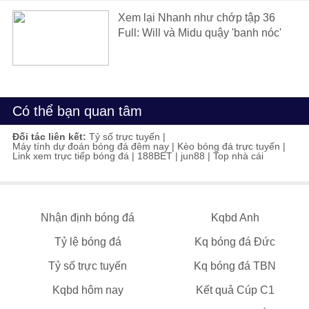
Xem lại Nhanh như chớp tập 36
Full: Will và Midu quậy 'banh nóc'
Có thể bạn quan tâm
Đối tác liên kết:
Tỷ số trực tuyến
|
Máy tính dự đoán bóng đá đêm nay
|
Kèo bóng đá trực tuyến
|
Link xem trực tiếp bóng đá
|
188BET
|
jun88
|
Top nhà cái
Nhận định bóng đá
Kqbd Anh
Tỷ lệ bóng đá
Kq bóng đá Đức
Tỷ số trực tuyến
Kq bóng đá TBN
Kqbd hôm nay
Kết quả Cúp C1